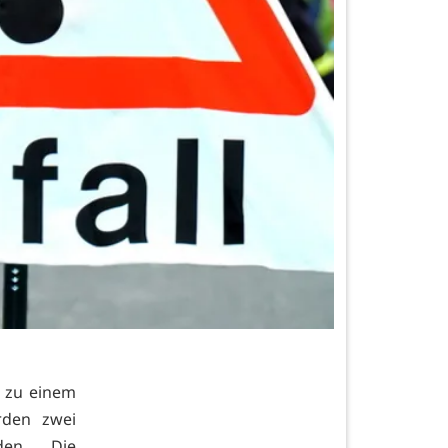
s zu einem
rden zwei
rden. Die