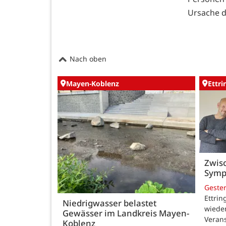
Ursache de
Nach oben
Mayen-Koblenz
Ettr
Zwisc
Symp
Geste
Ettrin
Niedrigwasser belastet
wieder
Gewässer im Landkreis Mayen-
Verans
Koblenz