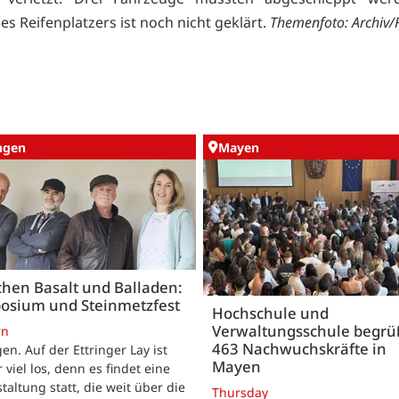
s Reifenplatzers ist noch nicht geklärt.
Themenfoto: Archiv/F
ingen
Mayen
hen Basalt und Balladen:
osium und Steinmetzfest
Hochschule und
Verwaltungsschule begr
rn
463 Nachwuchskräfte in
gen. Auf der Ettringer Lay ist
Mayen
 viel los, denn es findet eine
taltung statt, die weit über die
Thursday