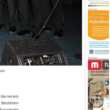
ute.
rderverein
 Bestehen
bauverein