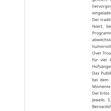
hervorgi
eingelade
Der tradit
feiert, 
Programm
abwechsl
humorvoll
Over Trou
für viel
Hofsänger
Das Publ
bei dem 
Momente 
Der Erlös
Jeweils 
Bernardsh