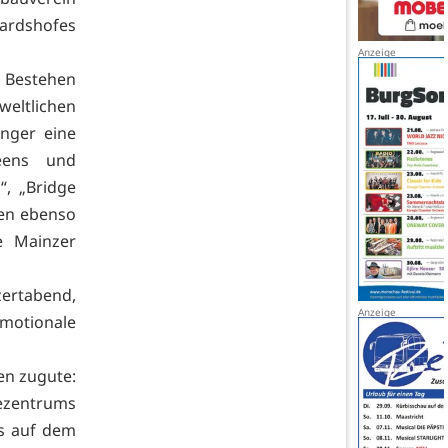
ardshofes
es Bestehen
eltlichen
nger eine
reens und
“, „Bridge
ten ebenso
e Mainzer
ertabend,
motionale
en zugute:
ezentrums
es auf dem