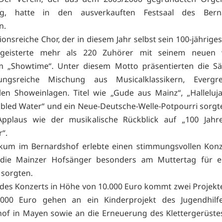
ng, hatte in den ausverkauften Festsaal des Bern
n.
ionsreiche Chor, der in diesem Jahr selbst sein 100-jährig
begeisterte mehr als 220 Zuhörer mit seinem neuen w
 „Showtime“. Unter diesem Motto präsentierten die Sä
ungsreiche Mischung aus Musicalklassikern, Everg
en Showeinlagen. Titel wie „Gude aus Mainz“, „Halleluja
bled Water“ und ein Neue-Deutsche-Welle-Potpourri sorg
 Applaus wie der musikalische Rückblick auf „100 Jahr
“.
ikum im Bernardshof erlebte einen stimmungsvollen Konz
die Mainzer Hofsänger besonders am Muttertag für e
sorgten.
 des Konzerts in Höhe von 10.000 Euro kommt zwei Projekt
5.000 Euro gehen an ein Kinderprojekt des Jugendhilf
of in Mayen sowie an die Erneuerung des Klettergerüst