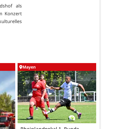
dshof als
em Konzert
lturelles
Mayen
Rheinlandpokal 1. Runde