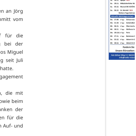
n an Jörg
hmitt vom
f für die
g bei der
los Miguel
 seit Juli
hatte.
Engagement
, die mit
sowie beim
anken der
en für die
m Auf- und