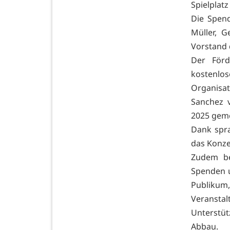
Spielplatz
Die Spen
Müller, 
Vorstand 
Der Förd
kostenlo
Organisat
Sanchez v
2025 geme
Dank spra
das Konze
Zudem be
Spenden u
Publikum
Veranstal
Unterstüt
Abbau.