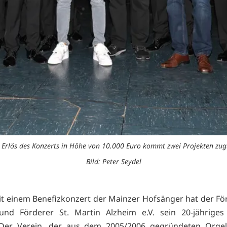
 Erlös des Konzerts in Höhe von 10.000 Euro kommt zwei Projekten zug
Bild: Peter Seydel
t einem Benefizkonzert der Mainzer Hofsänger hat der Fö
und Förderer St. Martin Alzheim e.V. sein 20-jähriges
. Der Verein, der aus dem 2005/2006 gegründeten Orgel