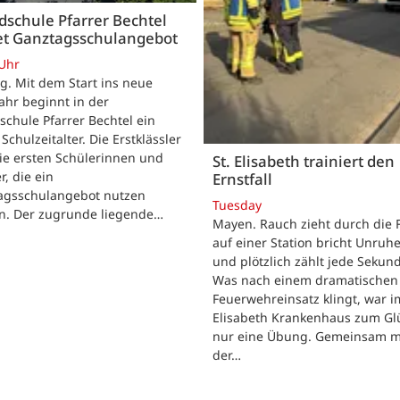
schule Pfarrer Bechtel
tet Ganztagsschulangebot
 Uhr
. Mit dem Start ins neue
ahr beginnt in der
chule Pfarrer Bechtel ein
Schulzeitalter. Die Erstklässler
ie ersten Schülerinnen und
St. Elisabeth trainiert den
r, die ein
Ernstfall
agsschulangebot nutzen
Tuesday
n. Der zugrunde liegende…
Mayen. Rauch zieht durch die F
auf einer Station bricht Unruhe
und plötzlich zählt jede Sekun
Was nach einem dramatischen
Feuerwehreinsatz klingt, war im
Elisabeth Krankenhaus zum Gl
nur eine Übung. Gemeinsam m
der…