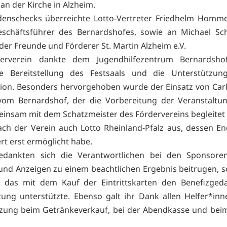
 an der Kirche in Alzheim.
denschecks überreichte Lotto-Vertreter Friedhelm Homme
Geschäftsführer des Bernardshofes, sowie an Michael Sc
der Freunde und Förderer St. Martin Alzheim e.V.
erverein dankte dem Jugendhilfezentrum Bernardsho
se Bereitstellung des Festsaals und die Unterstützun
ion. Besonders hervorgehoben wurde der Einsatz von Car
om Bernardshof, der die Vorbereitung der Veranstaltung
insam mit dem Schatzmeister des Fördervereins begleitet 
ch der Verein auch Lotto Rheinland-Pfalz aus, dessen 
rt erst ermöglicht habe.
dankten sich die Verantwortlichen bei den Sponsoren
nd Anzeigen zu einem beachtlichen Ergebnis beitrugen, 
, das mit dem Kauf der Eintrittskarten den Benefizged
tung unterstützte. Ebenso galt ihr Dank allen Helfer*inn
zung beim Getränkeverkauf, bei der Abendkasse und bei