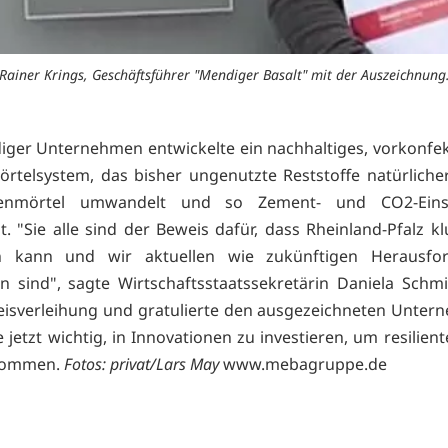
Rainer Krings, Geschäftsführer "Mendiger Basalt" mit der Auszeichnung
ger Unternehmen entwickelte ein nachhaltiges, vorkonfek
rtelsystem, das bisher ungenutzte Reststoffe natürliche
kenmörtel umwandelt und so Zement- und CO2-Eins
t. "Sie alle sind der Beweis dafür, dass Rheinland-Pfalz k
n kann und wir aktuellen wie zukünftigen Herausfo
 sind", sagte Wirtschaftsstaatssekretärin Daniela Schmi
eisverleihung und gratulierte den ausgezeichneten Unter
 jetzt wichtig, in Innovationen zu investieren, um resilien
 kommen.
Fotos: privat/Lars May
www.mebagruppe.de