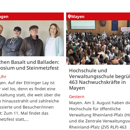
ingen
Mayen
hen Basalt und Balladen:
osium und Steinmetzfest
Hochschule und
Verwaltungsschule begr
 Uhr
463 Nachwuchskräfte in
gen. Auf der Ettringer Lay ist
Mayen
 viel los, denn es findet eine
taltung statt, die weit über die
Gestern
 hinausstrahlt und zahlreiche
Mayen. Am 3. August haben di
ssierte und Besucher/innen
Hochschule für öffentliche
t: Zum 11. Mal findet das
Verwaltung Rheinland-Pfalz (H
etzfest statt,…
und die Zentrale Verwaltungss
Rheinland-Pfalz (ZVS RLP) 463