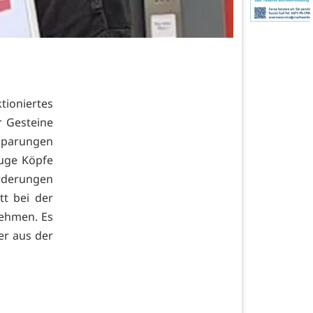
.
tioniertes
r Gesteine
parungen
luge Köpfe
rderungen
tt bei der
nehmen. Es
ter aus der