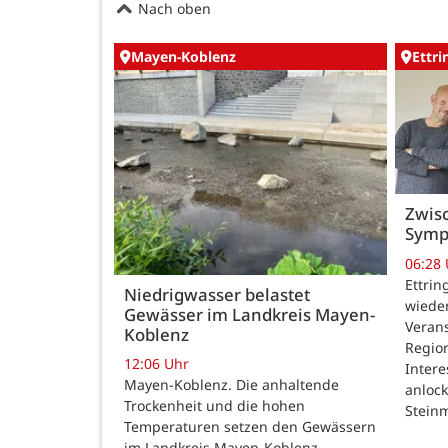
Nach oben
Mayen-Koblenz
Ettr
Zwisc
Symp
06:28
Ettrin
Niedrigwasser belastet
wieder
Gewässer im Landkreis Mayen-
Verans
Koblenz
Region
12:06 Uhr
Intere
Mayen-Koblenz. Die anhaltende
anlock
Trockenheit und die hohen
Steinm
Temperaturen setzen den Gewässern
im Landkreis Mayen-Koblenz