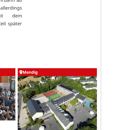
llerdings
mit dem
eit später
Mendig