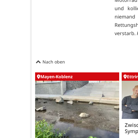
und koll
nieman
Rettungsh
verstarb.
Nach oben
Mayen-Koblenz
Ettr
Zwisc
Symp