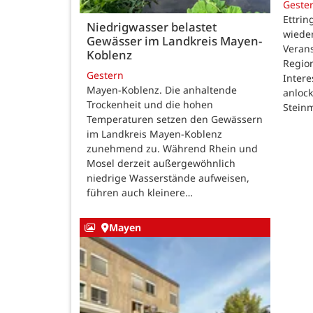
Geste
Ettrin
Niedrigwasser belastet
wieder
Gewässer im Landkreis Mayen-
Verans
Koblenz
Region
Gestern
Intere
Mayen-Koblenz. Die anhaltende
anlock
Trockenheit und die hohen
Steinm
Temperaturen setzen den Gewässern
im Landkreis Mayen-Koblenz
zunehmend zu. Während Rhein und
Mosel derzeit außergewöhnlich
niedrige Wasserstände aufweisen,
führen auch kleinere…
Mayen