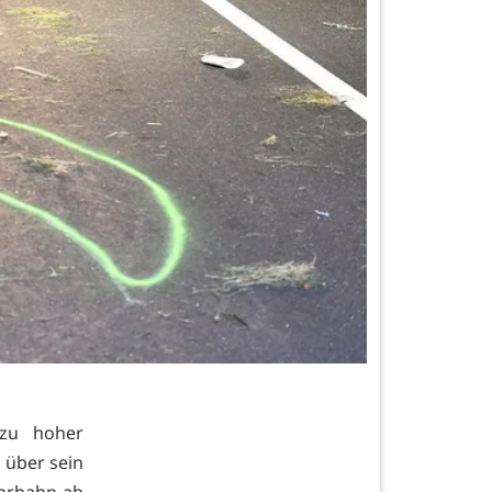
 zu hoher
e über sein
ahrbahn ab