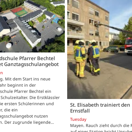
schule Pfarrer Bechtel
tet Ganztagsschulangebot
rn
. Mit dem Start ins neue
ahr beginnt in der
chule Pfarrer Bechtel ein
Schulzeitalter. Die Erstklässler
ie ersten Schülerinnen und
St. Elisabeth trainiert den
r, die ein
Ernstfall
agsschulangebot nutzen
Tuesday
n. Der zugrunde liegende…
Mayen. Rauch zieht durch die F
auf einer Station bricht Unruhe