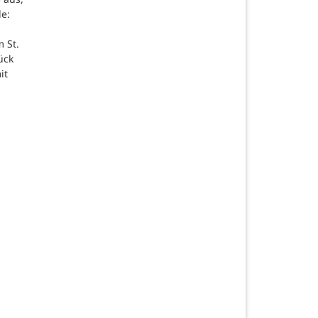
de:
 St.
ück
it