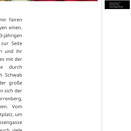
ir fairen
yen einen.
-jährigen
zur Seite
n und ihr
es mit der
de durch
ph Schwab
 der große
n sich der
rrenberg,
yen. Vom
tplatz, um
Rosengasse
uch viele