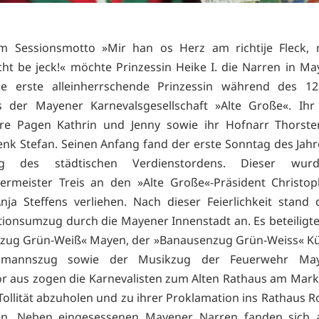
m Sessionsmotto »Mir han os Herz am richtije Fleck, m
ht be jeck!« möchte Prinzessin Heike I. die Narren in Ma
die erste alleinherrschende Prinzessin während des 123
s der Mayener Karnevalsgesellschaft »Alte Große«. Ihr 
hre Pagen Kathrin und Jenny sowie ihr Hofnarr Thorste
k Stefan. Seinen Anfang fand der erste Sonntag des Jahr
ung des städtischen Verdienstordens. Dieser wur
ermeister Treis an den »Alte Große«-Präsident Christo
ja Steffens verliehen. Nach dieser Feierlichkeit stand
ionsumzug durch die Mayener Innenstadt an. Es beteiligte
nzug Grün-Weiß« Mayen, der »Banausenzug Grün-Weiss« Kü
elmannszug sowie der Musikzug der Feuerwehr Ma
r aus zogen die Karnevalisten zum Alten Rathaus am Mark
 Tollität abzuholen und zu ihrer Proklamation ins Rathaus 
en. Neben eingesessenen Mayener Narren fanden sich a