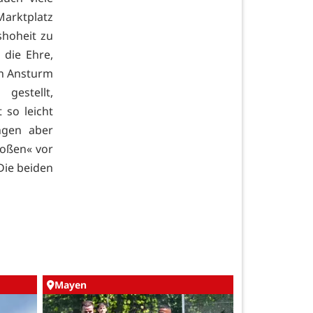
Marktplatz
shoheit zu
 die Ehre,
den Ansturm
gestellt,
 so leicht
ngen aber
roßen« vor
»Die beiden
Mayen