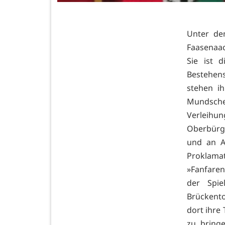
Unter de
Faasenaac
Sie ist 
Bestehen
stehen i
Mundschen
Verleih
Oberbürg
und an An
Proklamat
»Fanfare
der Spi
Brückento
dort ihre
zu bring