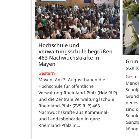
Hochschule und
Verwaltungsschule begrüßen
463 Nachwuchskräfte in
Grund
Mayen
star
Gestern
Geste
Mayen. Am 3. August haben die
Mendig
Hochschule für öffentliche
Schulj
Verwaltung Rheinland-Pfalz (HöV RLP)
Grunds
und die Zentrale Verwaltungsschule
neues 
Rheinland-Pfalz (ZVS RLP) 463
sind d
Nachwuchskräfte aus Kommunal-
Schüle
und Landesbehörden in ganz
Ganzt
Rheinland-Pfalz in…
könne