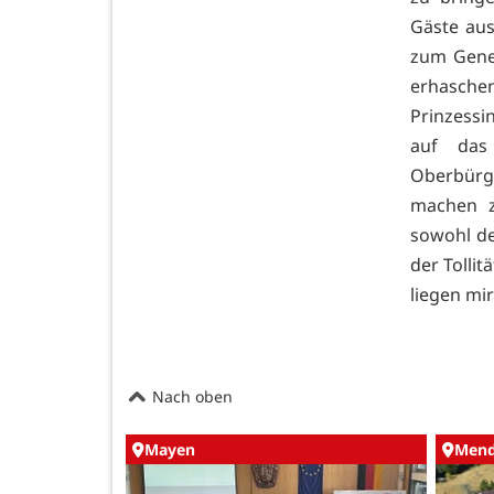
Gäste aus
zum Gener
erhaschen
Prinzessin
auf das 
Oberbürge
machen z
sowohl de
der Tollit
liegen mi
Nach oben
Mayen
Mend