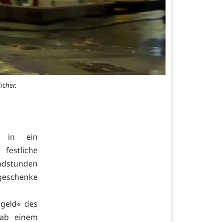
icher.
 in ein
festliche
endstunden
sgeschenke
geld« des
 ab einem