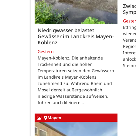
Zwisc
Symp
Geste
Ettrin
Niedrigwasser belastet
wieder
Gewässer im Landkreis Mayen-
Verans
Koblenz
Region
Gestern
Intere
Mayen-Koblenz. Die anhaltende
anlock
Trockenheit und die hohen
Steinm
Temperaturen setzen den Gewässern
im Landkreis Mayen-Koblenz
zunehmend zu. Während Rhein und
Mosel derzeit außergewöhnlich
niedrige Wasserstände aufweisen,
führen auch kleinere…
Mayen