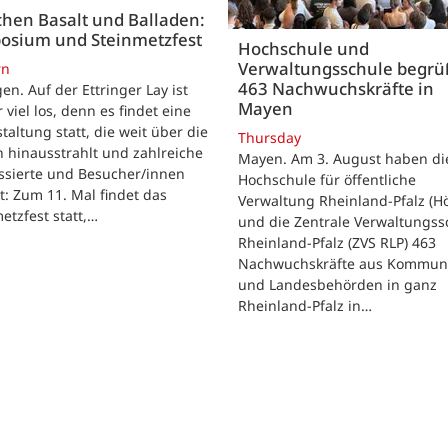
hen Basalt und Balladen:
osium und Steinmetzfest
Hochschule und
Verwaltungsschule begr
rn
463 Nachwuchskräfte in
gen. Auf der Ettringer Lay ist
Mayen
 viel los, denn es findet eine
taltung statt, die weit über die
Thursday
 hinausstrahlt und zahlreiche
Mayen. Am 3. August haben di
ssierte und Besucher/innen
Hochschule für öffentliche
t: Zum 11. Mal findet das
Verwaltung Rheinland-Pfalz (H
etzfest statt,…
und die Zentrale Verwaltungss
Rheinland-Pfalz (ZVS RLP) 463
Nachwuchskräfte aus Kommun
und Landesbehörden in ganz
Rheinland-Pfalz in…