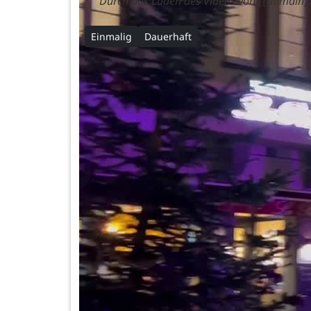
Durch das Laden des Videos von {{domain}}
Einmalig
Dauerhaft