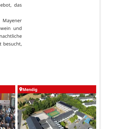
ebot, das
 Mayener
hwein und
chtliche
t besucht,
Mendig