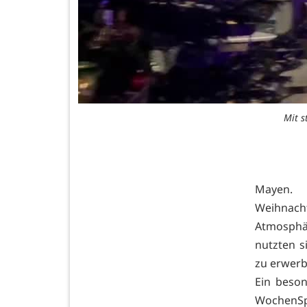
Mit s
Mayen.
Weihnach
Atmosphär
nutzten s
zu erwerb
Ein beso
WochenSp