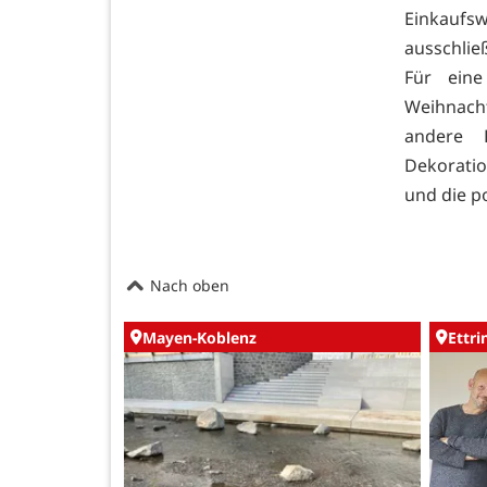
Einkaufs
ausschlie
Für ein
Weihnach
andere 
Dekoratio
und die p
Nach oben
Mayen-Koblenz
Ettr