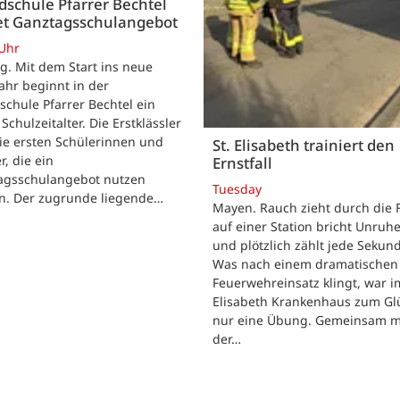
schule Pfarrer Bechtel
tet Ganztagsschulangebot
 Uhr
. Mit dem Start ins neue
ahr beginnt in der
chule Pfarrer Bechtel ein
Schulzeitalter. Die Erstklässler
ie ersten Schülerinnen und
St. Elisabeth trainiert den
r, die ein
Ernstfall
agsschulangebot nutzen
Tuesday
n. Der zugrunde liegende…
Mayen. Rauch zieht durch die F
auf einer Station bricht Unruhe
und plötzlich zählt jede Sekun
Was nach einem dramatischen
Feuerwehreinsatz klingt, war im
Elisabeth Krankenhaus zum Gl
nur eine Übung. Gemeinsam m
der…