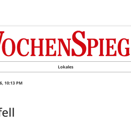
Lokales
6, 10:13 PM
ell