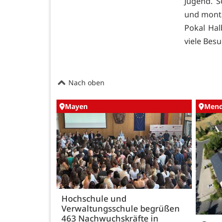
Jugend. S
und monta
Pokal Hal
viele Besu
Nach oben
Mayen
Mend
Hochschule und
Verwaltungsschule begrüßen
463 Nachwuchskräfte in