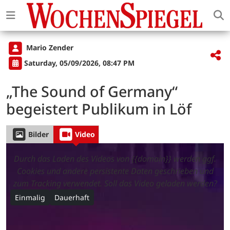
Mario Zender
Saturday, 05/09/2026, 08:47 PM
„The Sound of Germany“
begeistert Publikum in Löf
Bilder
Video
Durch das Laden des Videos von {{domain}} werden ggf.
Cookies und andere persistente Daten geschrieben und
zum Tracking verwendet. Soll das Video geladen werden?
Einmalig
Dauerhaft