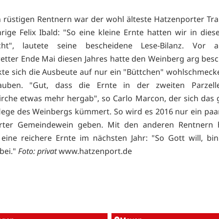
 rüstigen Rentnern war der wohl älteste Hatzenporter Tra
rige Felix Ibald: "So eine kleine Ernte hatten wir in dies
ht", lautete seine bescheidene Lese-Bilanz. Vor 
tter Ende Mai diesen Jahres hatte den Weinberg arg besc
te sich die Ausbeute auf nur ein "Büttchen" wohlschmec
rauben. "Gut, dass die Ernte in der zweiten Parzel
irche etwas mehr hergab", so Carlo Marcon, der sich das 
lege des Weinbergs kümmert. So wird es 2016 nur ein paa
rter Gemeindewein geben. Mit den anderen Rentnern ho
 eine reichere Ernte im nächsten Jahr: "So Gott will, bi
bei."
Foto: privat
www.hatzenport.de