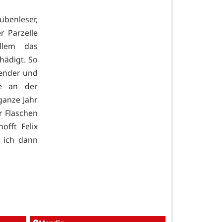
ubenleser,
er Parzelle
allem das
hädigt. So
kender und
le an der
ganze Jahr
r Flaschen
fft Felix
n ich dann