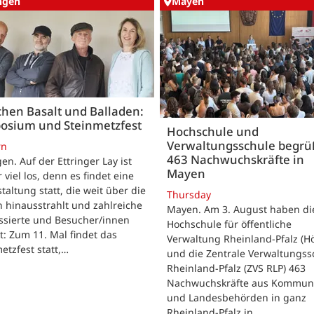
ingen
Mayen
hen Basalt und Balladen:
osium und Steinmetzfest
Hochschule und
Verwaltungsschule begr
rn
463 Nachwuchskräfte in
gen. Auf der Ettringer Lay ist
Mayen
 viel los, denn es findet eine
taltung statt, die weit über die
Thursday
 hinausstrahlt und zahlreiche
Mayen. Am 3. August haben di
ssierte und Besucher/innen
Hochschule für öffentliche
t: Zum 11. Mal findet das
Verwaltung Rheinland-Pfalz (H
etzfest statt,…
und die Zentrale Verwaltungss
Rheinland-Pfalz (ZVS RLP) 463
Nachwuchskräfte aus Kommun
und Landesbehörden in ganz
Rheinland-Pfalz in…