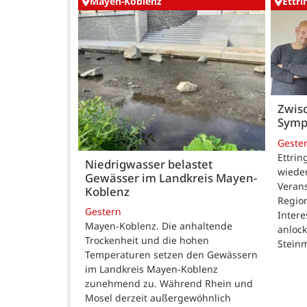
Mayen-Koblenz
Ettr
Zwisc
Symp
Geste
Ettrin
Niedrigwasser belastet
wieder
Gewässer im Landkreis Mayen-
Verans
Koblenz
Region
Gestern
Intere
Mayen-Koblenz. Die anhaltende
anlock
Trockenheit und die hohen
Steinm
Temperaturen setzen den Gewässern
im Landkreis Mayen-Koblenz
zunehmend zu. Während Rhein und
Mosel derzeit außergewöhnlich