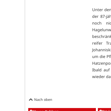
Unter den
der 87-jäh
noch nic
Hagelunwe
beschränk
reifer T
Johannisk
um die Pf
Hatzenpo
Ibald auf
wieder da
Nach oben