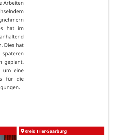
e Arbeiten
chselndem
agnehmern
s hat im
anhaltend
. Dies hat
 späteren
h geplant.
n um eine
s für die
igungen.
Kreis Trier-Saarburg