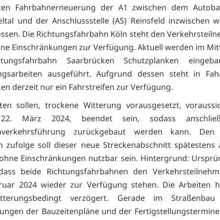
ten Fahrbahnerneuerung der A1 zwischen dem Autoba
ltal und der Anschlussstelle (AS) Reinsfeld inzwischen 
ssen. Die Richtungsfahrbahn Köln steht den Verkehrstei
hne Einschränkungen zur Verfügung. Aktuell werden im Mitt
htungsfahrbahn Saarbrücken Schutzplanken eingeba
ngsarbeiten ausgeführt. Aufgrund dessen steht in Fahr
en derzeit nur ein Fahrstreifen zur Verfügung.
ten sollen, trockene Witterung vorausgesetzt, voraussic
, 22. März 2024, beendet sein, sodass anschlie
enverkehrsführung zurückgebaut werden kann. Den 
 zufolge soll dieser neue Streckenabschnitt spätestens
 ohne Einschränkungen nutzbar sein. Hintergrund: Ursprü
 dass beide Richtungsfahrbahnen den Verkehrsteilneh
ruar 2024 wieder zur Verfügung stehen. Die Arbeiten h
itterungsbedingt verzögert. Gerade im Straßenba
ungen der Bauzeitenpläne und der Fertigstellungstermin