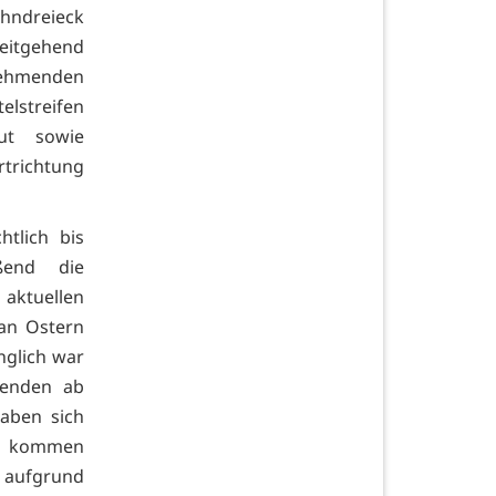
hndreieck
weitgehend
lnehmenden
elstreifen
ut sowie
trichtung
htlich bis
ßend die
aktuellen
 an Ostern
nglich war
menden ab
aben sich
u kommen
e aufgrund