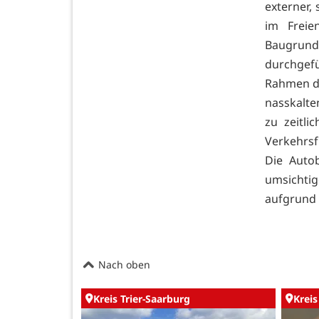
externer,
im Freie
Baugrund
durchge
Rahmen d
nasskalte
zu zeitl
Verkehrsf
Die Auto
umsichti
aufgrund 
Nach oben
Kreis Trier-Saarburg
Kreis