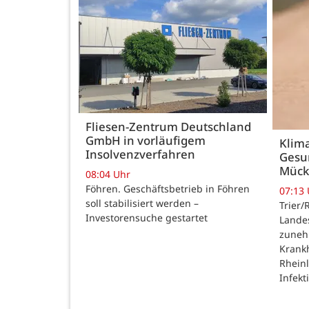
Fliesen-Zentrum Deutschland
GmbH in vorläufigem
Klim
Insolvenzverfahren
Gesu
Mück
08:04 Uhr
Föhren. Geschäftsbetrieb in Föhren
07:13
soll stabilisiert werden –
Trier/
Investorensuche gestartet
Lande
zuneh
Krankh
Rheinl
Infek