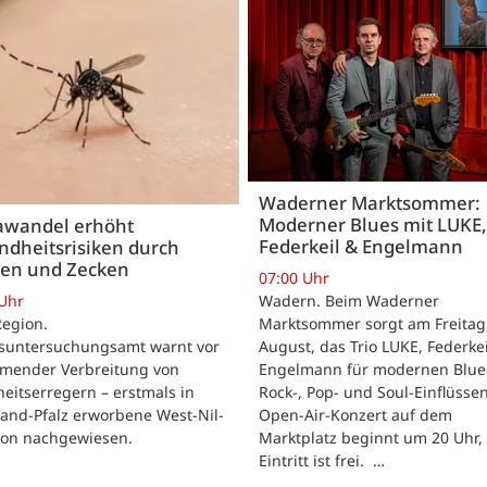
Waderner Marktsommer:
Moderner Blues mit LUKE,
awandel erhöht
Federkeil & Engelmann
ndheitsrisiken durch
en und Zecken
07:00 Uhr
 Uhr
Wadern. Beim Waderner
Region.
Marktsommer sorgt am Freitag,
suntersuchungsamt warnt vor
August, das Trio LUKE, Federkei
mender Verbreitung von
Engelmann für modernen Blue
eitserregern – erstmals in
Rock-, Pop- und Soul-Einflüsse
and-Pfalz erworbene West-Nil-
Open-Air-Konzert auf dem
tion nachgewiesen.
Marktplatz beginnt um 20 Uhr,
Eintritt ist frei. …