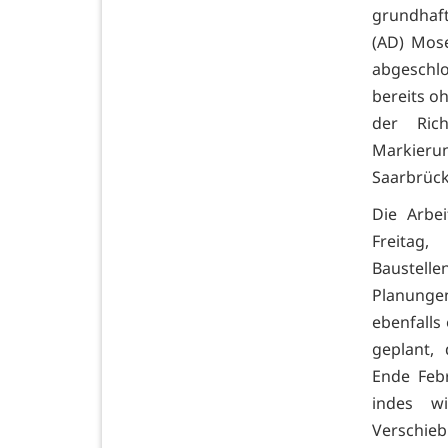
grundhaf
(AD) Mose
abgeschlo
bereits o
der Ric
Markieru
Saarbrück
Die Arbei
Freitag
Baustell
Planungen
ebenfalls
geplant,
Ende Feb
indes w
Verschieb