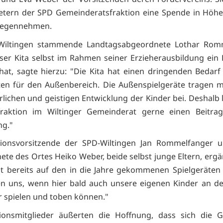
etern der SPD Gemeinderatsfraktion eine Spende in Höh
gegennehmen.
Wiltingen stammende Landtagsabgeordnete Lothar Romm
eser Kita selbst im Rahmen seiner Erzieherausbildung ein
at, sagte hierzu: "Die Kita hat einen dringenden Bedar
ten für den Außenbereich. Die Außenspielgeräte tragen 
rlichen und geistigen Entwicklung der Kinder bei. Deshalb l
Fraktion im Wiltinger Gemeinderat gerne einen Beitrag
ng."
tionsvorsitzende der SPD-Wiltingen Jan Rommelfanger u
ete des Ortes Heiko Weber, beide selbst junge Eltern, ergä
st bereits auf den in die Jahre gekommenen Spielgeräten 
n uns, wenn hier bald auch unsere eigenen Kinder an de
er spielen und toben können."
tionsmitglieder äußerten die Hoffnung, dass sich die 