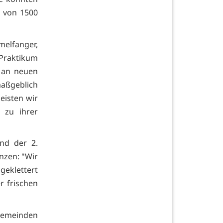
e von 1500
elfanger,
 Praktikum
f an neuen
maßgeblich
eisten wir
 zu ihrer
nd der 2.
nzen: "Wir
geklettert
r frischen
Gemeinden