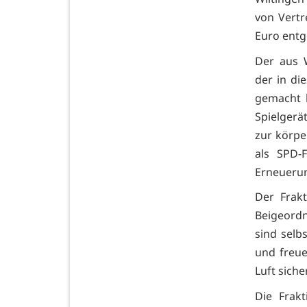
von Vertr
Euro ent
Der aus 
der in di
gemacht h
Spielgerä
zur körpe
als SPD-
Erneueru
Der Frak
Beigeordn
sind selb
und freue
Luft sich
Die Frak