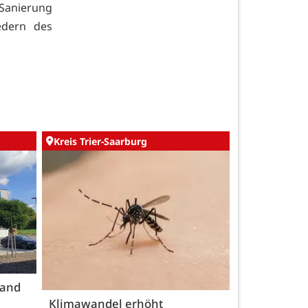
 Sanierung
edern des
Kreis Trier-Saarburg
land
Klimawandel erhöht