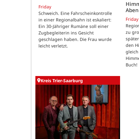
Himm
Friday
Abe
Schweich. Eine Fahrscheinkontrolle
Friday
in einer Regionalbahn ist eskaliert:
Region
Ein 30-Jähriger Rumäne soll einer
zu gr
Zugbegleiterin ins Gesicht
späte
geschlagen haben. Die Frau wurde
den H
leicht verletzt.
gleic
Himmel
Buch!
Kreis Trier-Saarburg