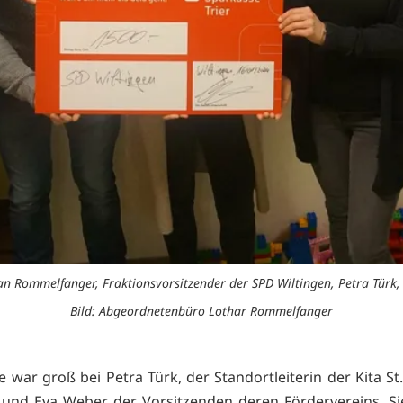
Jan Rommelfanger, Fraktionsvorsitzender der SPD Wiltingen, Petra Tür
Bild: Abgeordnetenbüro Lothar Rommelfanger
 war groß bei Petra Türk, der Standortleiterin der Kita St
 und Eva Weber der Vorsitzenden deren Fördervereins. S