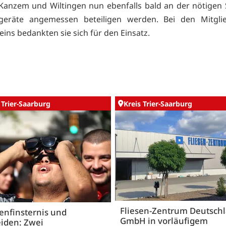
anzem und Wiltingen nun ebenfalls bald an der nötigen
lgeräte angemessen beteiligen werden. Bei den Mitgli
eins bedankten sie sich für den Einsatz.
 Trier-Saarburg
Kreis Trier-Saarburg
Fliesen-Zentrum Deutsch
enfinsternis und
GmbH in vorläufigem
iden: Zwei