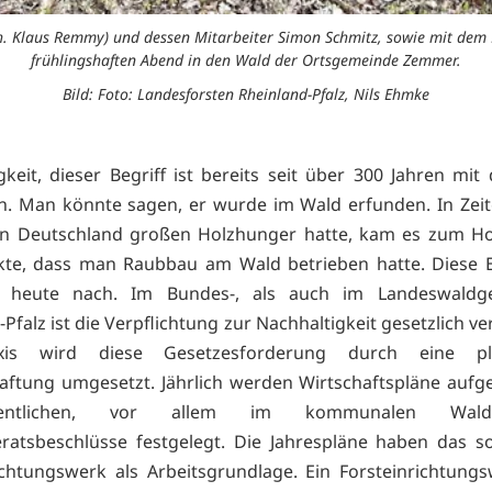
 Klaus Remmy) und dessen Mitarbeiter Simon Schmitz, sowie mit dem 
frühlingshaften Abend in den Wald der Ortsgemeinde Zemmer.
Bild: Foto: Landesforsten Rheinland-Pfalz, Nils Ehmke
gkeit, dieser Begriff ist bereits seit über 300 Jahren mi
. Man könnte sagen, er wurde im Wald erfunden. In Zeit
in Deutschland großen Holzhunger hatte, kam es zum Ho
te, dass man Raubbau am Wald betrieben hatte. Diese E
s heute nach. Im Bundes-, als auch im Landeswaldg
Pfalz ist die Verpflichtung zur Nachhaltigkeit gesetzlich ve
xis wird diese Gesetzesforderung durch eine pl
aftung umgesetzt. Jährlich werden Wirtschaftspläne aufge
entlichen, vor allem im kommunalen Wal
ratsbeschlüsse festgelegt. Die Jahrespläne haben das s
ichtungswerk als Arbeitsgrundlage. Ein Forsteinrichtung