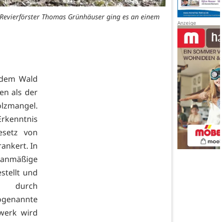
Revierförster Thomas Grünhäuser ging es an einem
t dem Wald
en als der
lzmangel.
rkenntnis
esetz von
rankert. In
anmäßige
stellt und
d durch
ogenannte
swerk wird