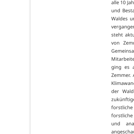
alle 10 Ja
und Besta
Waldes u
vergangen
steht akt
von Zem
Gemeinsa
Mitarbeit
ging es 
Zemmer. A
Klimawan
der Wald
zukünfti
forstlic
forstlic
und anal
angeschau