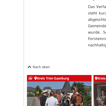
Das Verf
steht ku
abgesch
Gemeinde
wurde. S
Forsteinr
nachhalti
Nach oben
Kreis Trier-Saarburg
Kreis