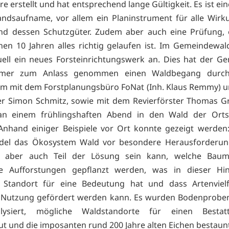
hre erstellt und hat entsprechend lange Gültigkeit. Es ist ei
ndsaufname, vor allem ein Planinstrument für alle Wir
nd dessen Schutzgüter. Zudem aber auch eine Prüfung, 
en 10 Jahren alles richtig gelaufen ist. Im Gemeindew
uell ein neues Forsteinrichtungswerk an. Dies hat der G
mer zum Anlass genommen einen Waldbegang durchz
m mit dem Forstplanungsbüro FoNat (Inh. Klaus Remmy) u
er Simon Schmitz, sowie mit dem Revierförster Thomas 
an einem frühlingshaften Abend in den Wald der Ort
nhand einiger Beispiele vor Ort konnte gezeigt werden
del das Ökosystem Wald vor
besondere Herausforderu
 aber auch Teil der Lösung sein kann, welche Baum
ge Aufforstungen gepflanzt werden, was in dieser Hin
he Standort für eine Bedeutung hat und dass Artenvielf
he Nutzung gefördert werden kann. Es wurden Bodenprobe
ysiert, mögliche Waldstandorte für einen Bestat
t und die imposanten rund 200 Jahre alten Eichen bestaun