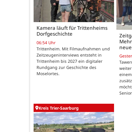
Kamera läuft für Trittenheims
Dorfgeschichte
Zeitg
Mehr 
06:54 Uhr
neue
Trittenheim. Mit Filmaufnahmen und
Zeitzeugeninterviews entsteht in
Geste
Trittenheim bis 2027 ein digitaler
Tawern
Rundgang zur Geschichte des
weiter
Moselortes.
einem
zusät
möcht
Senior
Kreis Trier-Saarburg