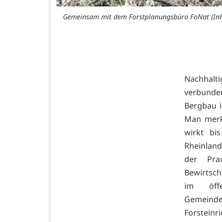
Gemeinsam mit dem Forstplanungsbüro FoNat (Inh.
Nachhalti
verbunden
Bergbau 
Man merk
wirkt bi
Rheinland-
der Pra
Bewirtsch
im öff
Gemeinde
Forsteinr