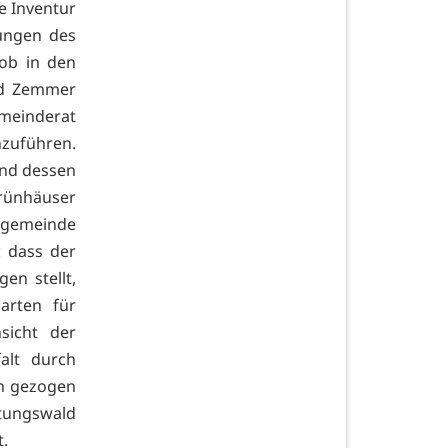
ne Inventur
kungen des
ob in den
ald Zemmer
emeinderat
uführen.
nd dessen
Grünhäuser
sgemeinde
: dass der
ngen
stellt,
arten für
sicht der
alt durch
n gezogen
tungswald
t.