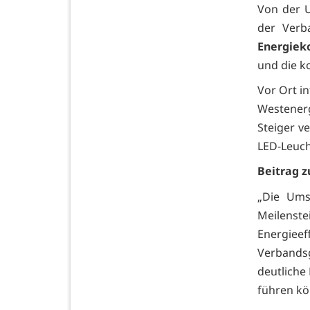
Von der 
der Verb
Energiek
und die k
Vor Ort i
Westener
Steiger ve
LED-Leuch
Beitrag 
„Die Ums
Meilenst
Energiee
Verbands
deutliche
führen kö