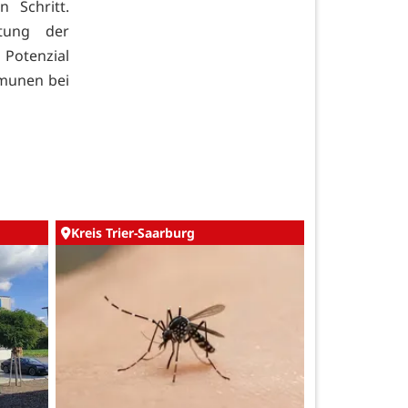
 Schritt.
tung der
 Potenzial
mmunen bei
Kreis Trier-Saarburg