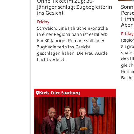
Ohne Ticket im Zug: 30-
Jähriger schlägt Zugbegleiterin
Sonn
ins Gesicht
Perse
Himm
Friday
Abe
Schweich. Eine Fahrscheinkontrolle
Friday
in einer Regionalbahn ist eskaliert:
Region
Ein 30-Jähriger Rumäne soll einer
zu gr
Zugbegleiterin ins Gesicht
späte
geschlagen haben. Die Frau wurde
den H
leicht verletzt.
gleic
Himmel
Buch!
Kreis Trier-Saarburg