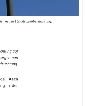
n der neuen LED-Straßenbeleuchtung.
(v. l.) Westen
uchtung auf
 sorgen nun
eleuchtung.
inde
Aach
ung in der