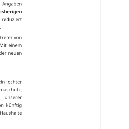
h Angaben
isherigen
 reduziert
.
treter von
 Mit einem
n der neuen
in echter
maschutz,
n unserer
n künftig
 Haushalte