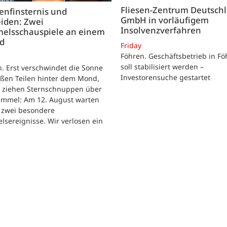
Fliesen-Zentrum Deutsch
enfinsternis und
GmbH in vorläufigem
iden: Zwei
Insolvenzverfahren
elsschauspiele an einem
nd
Friday
Föhren. Geschäftsbetrieb in Fö
soll stabilisiert werden –
. Erst verschwindet die Sonne
Investorensuche gestartet
oßen Teilen hinter dem Mond,
r ziehen Sternschnuppen über
immel: Am 12. August warten
h zwei besondere
sereignisse. Wir verlosen ein