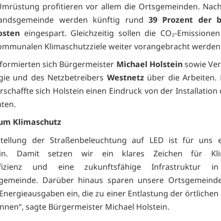
Umrüstung profitieren vor allem die Ortsgemeinden. Nac
andsgemeinde werden künftig rund
39 Prozent der b
osten
eingespart. Gleichzeitig sollen die CO₂-Emissionen
ommunalen Klimaschutzziele weiter vorangebracht werden
nformierten sich Bürgermeister
Michael Holstein
sowie Ver
gie und des Netzbetreibers
Westnetz
über die Arbeiten.
rschaffte sich Holstein einen Eindruck von der Installatio
ten.
zum Klimaschutz
tellung der Straßenbeleuchtung auf LED ist für uns e
ein. Damit setzen wir ein klares Zeichen für Kli
ffizienz und eine zukunftsfähige Infrastruktur i
gemeinde. Darüber hinaus sparen unsere Ortsgemeinde
 Energieausgaben ein, die zu einer Entlastung der örtlichen
nnen“, sagte Bürgermeister Michael Holstein.