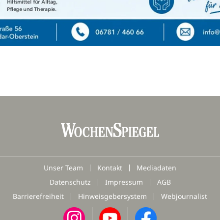
Unser Team
Kontakt
Mediadaten
Datenschutz
Impressum
AGB
Barrierefreiheit
Hinweisgebersystem
Webjournalist