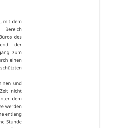
s, mit dem
 Bereich
Büros des
rend der
ugang zum
rch einen
schützten
chinen und
Zeit nicht
unter dem
tze werden
he entlang
ine Stunde