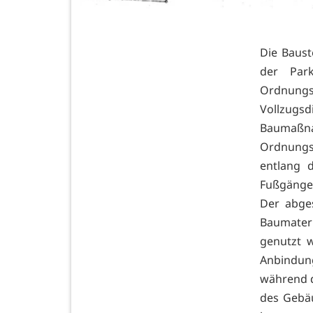
Die Baust
der Par
Ordnungs
Vollzug
Baumaßna
Ordnungs
entlang 
Fußgänger
Der abges
Baumateri
genutzt 
Anbindung
während d
des Gebäu