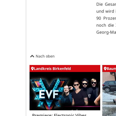
Die Gesa
und wird 
90 Proze
noch die 
Georg-Mau
Nach oben
Landkreis Birkenfeld
Baum
Premiere: Electronic Vibes