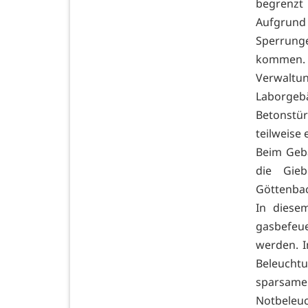
begrenzt
Aufgrund 
Sperrung
komme
Verwaltu
Laborgeb
Betonstü
teilweise 
Beim Geb
die Gie
Göttenba
In diese
gasbefeue
werden. 
Beleucht
sparsame
Notbeleuc