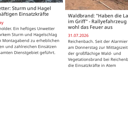
tter: Sturm und Hagel
äftigen Einsatzkräfte
Waldbrand: "Haben die L
im Griff" - Rallyefahrzeug 
ay
wohl das Feuer aus
lder. Ein heftiges Unwetter
tarkem Sturm und Hagelschlag
31.07.2026
m Montagabend zu erheblichen
Reichenbach. Seit der Alarmie
en und zahlreichen Einsätzen
am Donnerstag zur Mittagszeit
samten Dienstgebiet geführt.
der großflächige Wald- und
Vegetationsbrand bei Reichen
die Einsatzkräfte in Atem