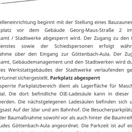
elleneinrichtung beginnt mit der Stellung eines Bauzaune
kplatz vor dem Gebäude Georg-Maus-Straße 2 im
amt / Stadtwerke abgesperrt wird. Der Zugang zu den 
sdienstes sowie der Schiedspersonen erfolgt wäh
hme über den Eingang zur Göttenbach-Aula. Der Z
amt, Gebäudemanagement und den Stadtwerken wird du
des Werkstattgebäudes der Stadtwerke verlaufenden ge
tunnel sichergestellt.
Parkplatz abgesperrt
perrte Parkplatzbereich dient als Lagerfläche für Mas
al. Die dort befindliche OIE-Ladesäule kann in dieser 
werden. Die nächstgelegenen Ladesäulen befinden sich 
sast Auf der Idar und am Bahnhof. Die Besucherparkplä
er Baumaßnahme sowohl vor als auch hinter die Baumrei
des Göttenbach-Aula angeordnet. Die Parkzeit ist auf e