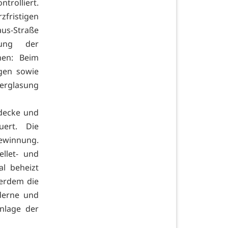
rolliert.
zfristigen
us-Straße
ung der
men: Beim
gen sowie
erglasung
decke und
ert. Die
ewinnung.
llet- und
al beheizt
erdem die
derne und
nlage der