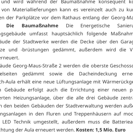
 und wird während der Baumaßnahme konsequent kont
von Materiallieferungen kann es vereinzelt auch zu kur
en der Parkplätze vor dem Rathaus entlang der Georg-Ma
n.
Die Baumaßnahme
Die Energetische Sanier
ngsgebäude umfasst hauptsächlich folgende Maßnah
äude der Stadtwerke werden die Decke über den Gara
rze und -brüstungen gedämmt, außerdem wird die V
erneuert.
äude Georg-Maus-Straße 2 werden die oberste Geschoss
belseiten gedämmt sowie die Dacheindeckung erneu
ch-Aula erhält eine neue Lüftungsanlage mit Wärmerückg
m Gebäude erfolgt auch die Errichtung einer neuen pe
rten Heizungsanlage, über die alle drei Gebäude zentr
In den beiden Gebäuden der Stadtverwaltung werden auß
ungsanlagen in den Fluren und Treppenhäusern auf mo
 LED Technik umgestellt, außerdem muss die Batteriea
htung der Aula erneuert werden.
Kosten: 1,5 Mio. Euro