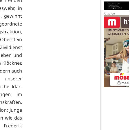
chtenden
swehr, in
, gewinnt
geordnete
fraktion,
-Oberstein
ivildienst
lieben und
 Klöckner.
ndern auch
 unserer
ache Idar-
ungen im
skräften.
ion: Junge
n wie das
 Frederik