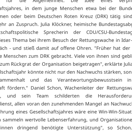
r für die Allgemeinheit: Die Idee eines verpfli
haftsjahres, in dem junge Menschen etwa bei der Bunde
imen oder beim Deutschen Roten Kreuz (DRK) tätig sind
hr an Zuspruch. Julia Klöckner, heimische Bundestagsab
schaftspolitische Sprecherin der CDU/CSU-Bundestags
ieses Thema bei ihrem Besuch der Rettungswache in Idar
äch - und stieß damit auf offene Ohren. "Früher hat der Z
ge Menschen zum DRK gebracht. Viele von ihnen sind geb
zum Rückgrat der Organisation beigetragen", erklärte Julia
llschaftsjahr könnte nicht nur den Nachwuchs stärken, so
ammenhalt und das Verantwortungsbewusstsein in
aft fördern." Daniel Schon, Wachenleiter der Rettungsw
in, und sein Team schilderten die Herausforder
dienst, allen voran den zunehmenden Mangel an Nachwuch
ührung eines Gesellschaftsjahres wäre eine Win-Win-Situat
 sammeln wertvolle Lebenserfahrung, und Organisatione
nnen dringend benötigte Unterstützung", so Schon.