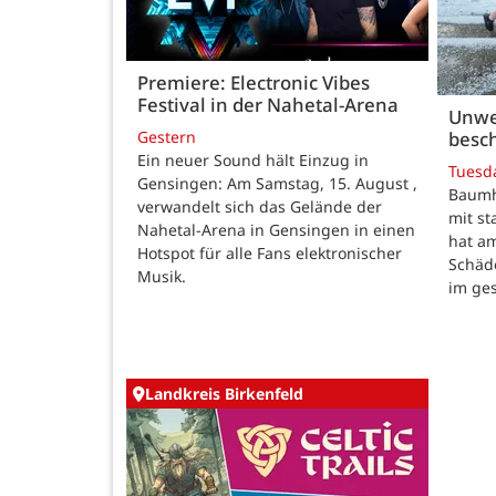
Premiere: Electronic Vibes
Festival in der Nahetal-Arena
Unwe
besch
Gestern
Ein neuer Sound hält Einzug in
Tuesd
Gensingen: Am Samstag, 15. August ,
Baumho
verwandelt sich das Gelände der
mit s
Nahetal-Arena in Gensingen in einen
hat a
Hotspot für alle Fans elektronischer
Schäd
Musik.
im ge
Landkreis Birkenfeld