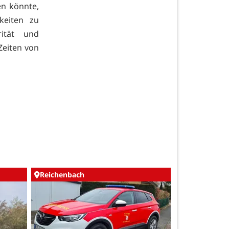
en könnte,
keiten zu
rität und
Zeiten von
Reichenbach