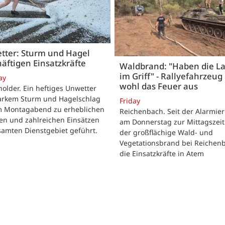
tter: Sturm und Hagel
äftigen Einsatzkräfte
Waldbrand: "Haben die L
im Griff" - Rallyefahrzeug 
ay
wohl das Feuer aus
lder. Ein heftiges Unwetter
tarkem Sturm und Hagelschlag
Friday
m Montagabend zu erheblichen
Reichenbach. Seit der Alarmie
en und zahlreichen Einsätzen
am Donnerstag zur Mittagszeit
samten Dienstgebiet geführt.
der großflächige Wald- und
Vegetationsbrand bei Reichen
die Einsatzkräfte in Atem