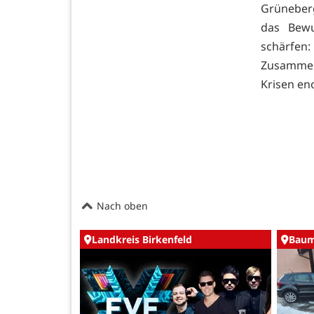
Grüneberg
das Bewu
schärfen
Zusammenh
Krisen en
Nach oben
Landkreis Birkenfeld
Baum