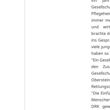
Ein Jah
Gesellsc
Pflegehe
immer me
und wirt
brachte d
ins Gespr
viele jun
haben so 
"Ein Gese
den Zus
Gesellsch
Oberste
Rettungs
"Die Einf
Menschen
DRK gewi