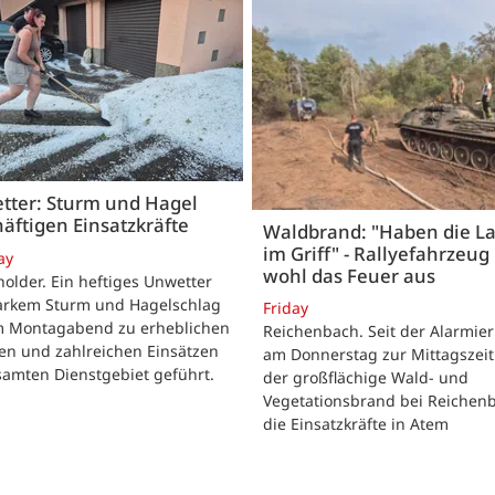
tter: Sturm und Hagel
äftigen Einsatzkräfte
Waldbrand: "Haben die L
im Griff" - Rallyefahrzeug 
ay
wohl das Feuer aus
lder. Ein heftiges Unwetter
tarkem Sturm und Hagelschlag
Friday
m Montagabend zu erheblichen
Reichenbach. Seit der Alarmie
en und zahlreichen Einsätzen
am Donnerstag zur Mittagszeit
samten Dienstgebiet geführt.
der großflächige Wald- und
Vegetationsbrand bei Reichen
die Einsatzkräfte in Atem