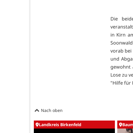
Die beid
veransta
in Kirn a
Soonwalds
vorab bei
und Abgas
gewohnt 
Lose zu v
"Hilfe für
Nach oben
Landkreis Birkenfeld
Baum