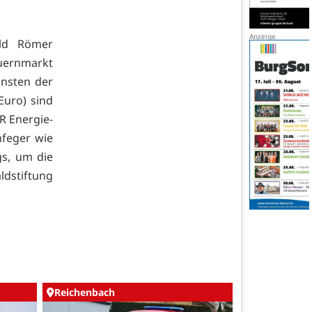
ald Römer
uernmarkt
unsten der
Euro) sind
R Energie-
nfeger wie
s, um die
ldstiftung
Reichenbach