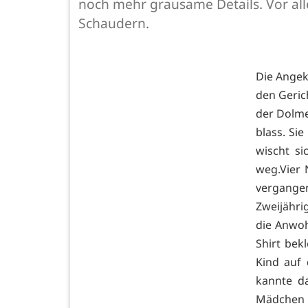
noch mehr grausame Details. Vor al
Schaudern.
Die Angekl
den Geric
der Dolme
blass. Si
wischt s
weg.Vier
vergange
Zweijähri
die Anwoh
Shirt bek
Kind auf
kannte d
Mädchen s