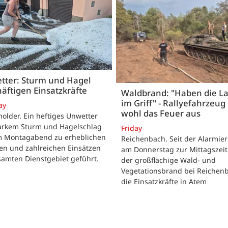
tter: Sturm und Hagel
äftigen Einsatzkräfte
Waldbrand: "Haben die L
im Griff" - Rallyefahrzeug 
ay
wohl das Feuer aus
lder. Ein heftiges Unwetter
tarkem Sturm und Hagelschlag
Friday
m Montagabend zu erheblichen
Reichenbach. Seit der Alarmie
en und zahlreichen Einsätzen
am Donnerstag zur Mittagszeit
samten Dienstgebiet geführt.
der großflächige Wald- und
Vegetationsbrand bei Reichen
die Einsatzkräfte in Atem