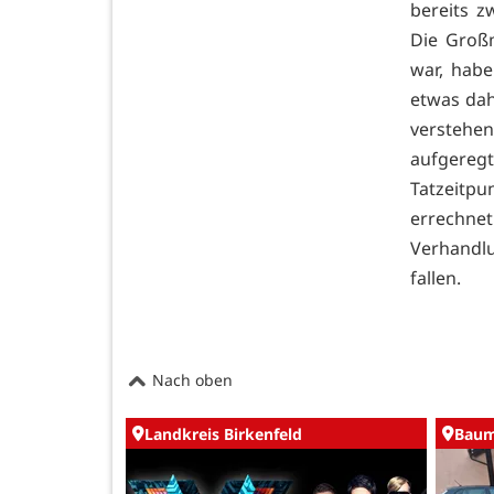
bereits z
Die Groß
war, habe
etwas dah
verstehe
aufgereg
Tatzeitpu
errechnet
Verhandlu
fallen.
Nach oben
Landkreis Birkenfeld
Baum