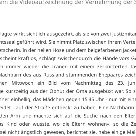
lem die Videoaufzeichnung der Vernehmung der 
agte wirkt sichtlich ausgezehrt, als sie von zwei Justizmita
htssaal geführt wird. Sie nimmt Platz zwischen ihrem Verte
tscherin. In der hellen Hose und dem beigefarbenen Jackett
e scheint kraftlos, schlägt zwischendurch die Hände vors G
ich immer wieder die Tränen mit einem zerknitterten Ta
 Nachbarn des aus Russland stammenden Ehepaares zeic
nen Mittwoch ein Bild vom Nachmittag des 23. Juni
ge kurzzeitig aus der Obhut der Oma ausgebüxt war. So s
ner einhellig, das Mädchen gegen 15.45 Uhr - nur mit ein
leidet - auf der Straße entdeckt zu haben. Eine Nachbari
 den Arm und machte sich auf die Suche nach den Eltern
as Kind oder wusste, wo die Eltern wohnen«, so die Ze
ei nicht ängstlich gewesen, berichtet sie, habe einige M