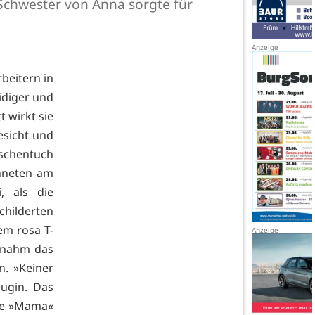
Schwester von Anna sorgte für
rbeitern in
idiger und
 wirkt sie
esicht und
schentuch
hneten am
, als die
childerten
em rosa T-
n nahm das
. »Keiner
ugin. Das
ale »Mama«