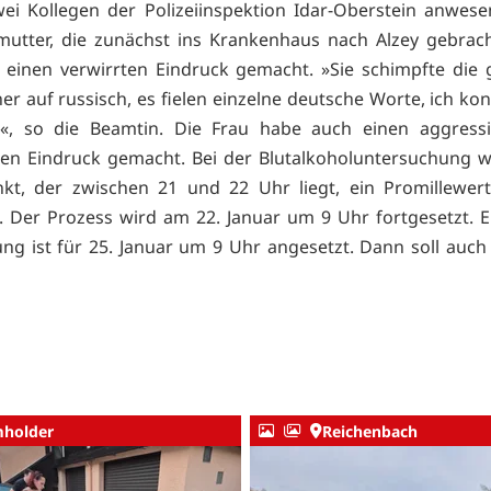
wei Kollegen der Polizeiinspektion Idar-Oberstein anwes
mutter, die zunächst ins Krankenhaus nach Alzey gebrac
 einen verwirrten Eindruck gemacht. »Sie schimpfte die 
er auf russisch, es fielen einzelne deutsche Worte, ich kon
n«, so die Beamtin. Die Frau habe auch einen aggres
ten Eindruck gemacht. Bei der Blutalkoholuntersuchung 
nkt, der zwischen 21 und 22 Uhr liegt, ein Promillewer
. Der Prozess wird am 22. Januar um 9 Uhr fortgesetzt. E
ng ist für 25. Januar um 9 Uhr angesetzt. Dann soll auch 
holder
Reichenbach