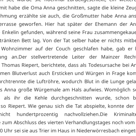
mit habe die Oma Anna geschnitten, sagte die kleine Zeug
ehmung erzählte sie auch, die Großmutter habe Anna ans
Terrasse geworfen. Hier hat später der Ehemann der An
te Enkelin gefunden, während seine Frau zusammengekaue
tränkten Bett lag. Von der Tat selber habe er nichts mi
 Wohnzimmer auf der Couch geschlafen habe, gab er b
ng an.Der stellvertretende Leiter der Mainzer Recht
 Thomas Riepert, berichtete, dass als Todesursache bei 
men Blutverlust auch Ersticken und Würgen in Frage ko
urchtrennte die Luftröhre, wodurch Blut in die Lunge gela
ass Anna große Würgemale am Hals aufwies. Womöglich se
t, als ihr die Kehle durchgeschnitten wurde, schon b
so Riepert. Wie genau sich die Tat abspielte, konnte der
icht hundertprozentig nachvollziehen.Die Kriminalte
e zum Abschluss des vierten Verhandlungstages noch vom
0 Uhr sei sie aus Trier im Haus in Niederwörresbach einget