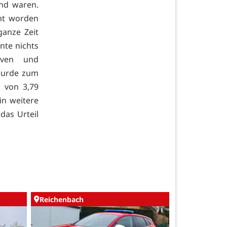
end waren.
ht worden
ganze Zeit
nte nichts
siven und
wurde zum
t von 3,79
in weitere
das Urteil
Reichenbach