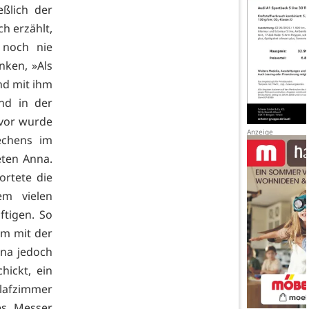
eßlich der
h erzählt,
n noch nie
nken, »Als
nd mit ihm
nd in der
uvor wurde
echens im
eten Anna.
ortete die
em vielen
ftigen. So
am mit der
nna jedoch
ickt, ein
hlafzimmer
es Messer