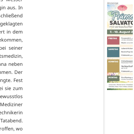
in aus. In
chließend
geklagten
rt in dem
tbekommen,
ei seiner
smedizin,
Anna neben
mmen. Der
ngte. Fest
i sie zum
ewusstlos
 Mediziner
chnikerin
 Tatabend.
roffen, wo