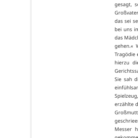
gesagt, s
Großvater
das sei s
bei uns i
das Mädch
gehen.« 
Tragödie 
hierzu d
Gerichtss
Sie sah d
einfühls
Spielzeug
erzählte 
Großmutte
geschrie
Messer ho
gekommen