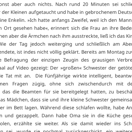
onst aber auch nichts. Nach rund 20 Minuten sei schli
 der Kleinen aufgetaucht und habe in gebrochenem Deutsc
eine Enkelin. »Ich hatte anfangs Zweifel, weil ich den Man
m Ort gesehen habe«, erinnert sich die Frau an ihre Bede
en aber die Ärmchen nach ihm ausstreckte, ließ ich das Ki
Wie der Tag jedoch weiterging und schließlich am Abe
endete, ist indes nicht völlig geklärt. Bereits am Montag z
ie Befragung der einzigen Zeugin des grausigen Verbr
aal auf Video gezeigt: Der »großen« Schwester der getöt
ie Tat mit an. Die Fünfjährige wirkte intelligent, beantw
amen Fragen zügig, ohne sich zwischendurch mit d
, das die Beamten für sie bereitgelegt hatten, zu beschä
das Mädchen, dass sie und ihre kleine Schwester gemeins
r im Bett lagen. Während diese schlafen wollte, habe A
en und gezappelt. Dann habe Oma sie in die Küche gesch
len, erzählte sie weiter. Als sie damit wieder ins Sc
 sei, wurde sie nochmal zurückgeschickt, ein weiter