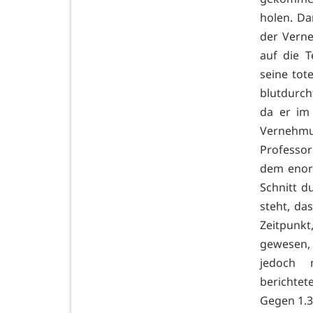
holen. Da
der Vern
auf die 
seine to
blutdurch
da er im
Vernehmu
Professor
dem enor
Schnitt d
steht, d
Zeitpunk
gewesen, 
jedoch n
berichtet
Gegen 1.3