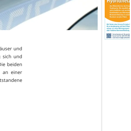
Häuser und
g sich und
ie beiden
 an einer
standene