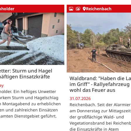
holder
Reichenbach
tter: Sturm und Hagel
äftigen Einsatzkräfte
Waldbrand: "Haben die L
im Griff" - Rallyefahrzeug 
ay
wohl das Feuer aus
lder. Ein heftiges Unwetter
tarkem Sturm und Hagelschlag
31.07.2026
m Montagabend zu erheblichen
Reichenbach. Seit der Alarmie
en und zahlreichen Einsätzen
am Donnerstag zur Mittagszeit
samten Dienstgebiet geführt.
der großflächige Wald- und
Vegetationsbrand bei Reichen
die Einsatzkräfte in Atem