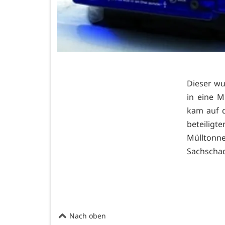
Dieser wu
in eine M
kam auf 
beteilig
Müllton
Sachschad
Nach oben