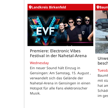
Landkreis Birkenfeld
Baum
Premiere: Electronic Vibes
Festival in der Nahetal-Arena
Unwe
besch
Wednesday
Ein neuer Sound hält Einzug in
Tuesd
Gensingen: Am Samstag, 15. August ,
Baumho
verwandelt sich das Gelände der
mit s
Nahetal-Arena in Gensingen in einen
hat a
Hotspot für alle Fans elektronischer
Schäd
Musik.
im ge