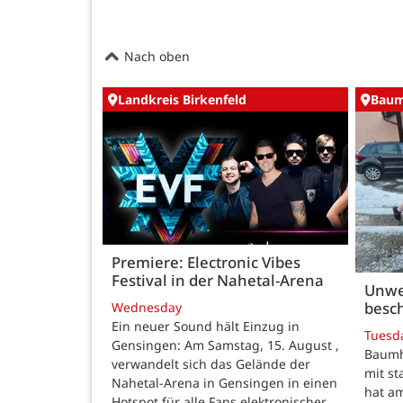
Nach oben
Landkreis Birkenfeld
Baum
Premiere: Electronic Vibes
Festival in der Nahetal-Arena
Unwe
besch
Wednesday
Ein neuer Sound hält Einzug in
Tuesd
Gensingen: Am Samstag, 15. August ,
Baumho
verwandelt sich das Gelände der
mit s
Nahetal-Arena in Gensingen in einen
hat a
Hotspot für alle Fans elektronischer