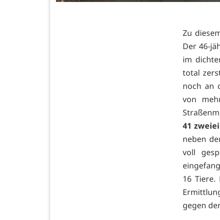
Zu diesem
Der 46-jä
im dichte
total zer
noch an d
von mehr
Straßenme
41 zweiei
neben de
voll ges
eingefang
16 Tiere.
Ermittlun
gegen den