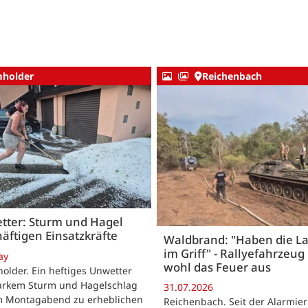
holder
Reichenbach
tter: Sturm und Hagel
äftigen Einsatzkräfte
Waldbrand: "Haben die L
im Griff" - Rallyefahrzeug 
ay
wohl das Feuer aus
lder. Ein heftiges Unwetter
tarkem Sturm und Hagelschlag
31.07.2026
m Montagabend zu erheblichen
Reichenbach. Seit der Alarmie