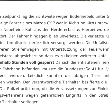
 Zeitpunkt lag die Sichtweite wegen Bodennebels unter 
hrige Fahrer eines Mazda CX 7 war in Richtung Kirn unterwe
n Nebel eine Kuh aus der Herde erfasste. Hierbei wurd
stört. Der Fahrer hingegen blieb unverletzt. Die verletzte 
er Unfallstelle tierärztlich versorgt werden. Die Unfallst
eren Streifenwagen mit Unterstützung der Feuerweh
isterei abgesichert, so dass es zu keinen weiteren Unfä
nhalb Stunden voll gesperrt
Da sich die entlaufenen Tier
r Fahrbahn befanden, musste die Bundesstraße 41 für 2,
perrt werden. Letztlich konnten die übrigen Tiere un
en werden. Der verantwortliche Tierhalter bezifferte die
 Die Polizei prüft nun, ob die Voraussetzungen zur Einlei
gsverfahrens wegen gefährlichen Eingriffs in den Stra
 Tierhalter vorliegen.