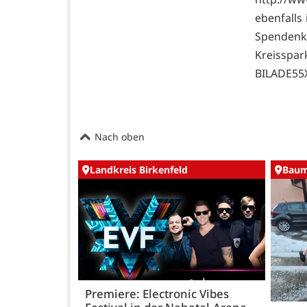
ebenfalls
Spendenko
Kreisspa
BILADE55
Nach oben
Landkreis Birkenfeld
Baum
Premiere: Electronic Vibes