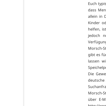
Euch typi
dass Men
allein in
Kinder o
helfen, i
jedoch n
Verfügung
Morsch-St
gibt es f
lassen wi
Speichelp
Die Gewe
deutsche 
Suchanfr
Morsch-St
über E-M
http://w