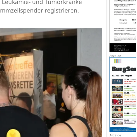
ür Leukämie- und Tumorkranke
ammzellspender registrieren.