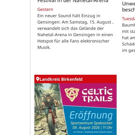
Festival in der Nahetal-Arena
Unwe
besch
Gestern
Ein neuer Sound hält Einzug in
Tuesd
Gensingen: Am Samstag, 15. August ,
Baumho
verwandelt sich das Gelände der
mit s
Nahetal-Arena in Gensingen in einen
hat a
Hotspot für alle Fans elektronischer
Schäd
Musik.
im ge
Landkreis Birkenfeld