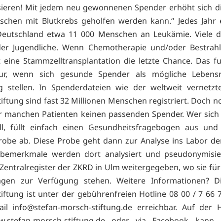
sieren! Mit jedem neu gewonnenen Spender erhöht sich d
schen mit Blutkrebs geholfen werden kann.“ Jedes Jahr 
 Deutschland etwa 11 000 Menschen an Leukämie. Viele 
der Jugendliche. Wenn Chemotherapie und/oder Bestrahl
st eine Stammzelltransplantation die letzte Chance. Das fu
ur, wenn sich gesunde Spender als mögliche Lebensr
 stellen. In Spenderdateien wie der weltweit vernetzt
iftung sind fast 32 Millionen Menschen registriert. Doch 
ür manchen Patienten keinen passenden Spender. Wer sich 
ll, füllt einfach einen Gesundheitsfragebogen aus und
robe ab. Diese Probe geht dann zur Analyse ins Labor der
bemerkmale werden dort analysiert und pseudonymisie
Zentralregister der ZKRD in Ulm weitergegeben, wo sie für
agen zur Verfügung stehen. Weitere Informationen? Di
iftung ist unter der gebührenfreien Hotline 08 00 / 7 66 
ail info@stefan-morsch-stiftung.de erreichbar. Auf der
ww.stefan-morsch-stiftung.de oder via Facebook kann