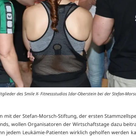
glieder des Smile X- Fitnessstudios Idar-Oberstein bei der Stefan-Morsc
mit der Stefan-Morsch-Stiftung, der ersten Stammzellsp
nds, wollen Organisatoren der Wirtschaftstage dazu beitr
n jedem Leukämie-Patienten wirklich geholfen werden ka