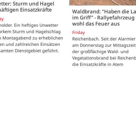
tter: Sturm und Hagel
äftigen Einsatzkräfte
Waldbrand: "Haben die L
im Griff" - Rallyefahrzeug 
ay
wohl das Feuer aus
lder. Ein heftiges Unwetter
tarkem Sturm und Hagelschlag
Friday
m Montagabend zu erheblichen
Reichenbach. Seit der Alarmie
en und zahlreichen Einsätzen
am Donnerstag zur Mittagszeit
samten Dienstgebiet geführt.
der großflächige Wald- und
Vegetationsbrand bei Reichen
die Einsatzkräfte in Atem