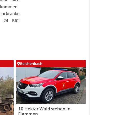
illkommen.
umorkranke
2 24 BIC:
Reichenbach
10 Hektar Wald stehen in
Flammen