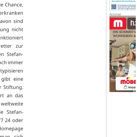
ie Chance,
erkranken
davon sind
ung nicht
nktioniert
etter zur
en Stefan-
noch immer
typisieren
 gibt eine
 Stiftung.
rt an das
 weltweite
e Stefan-
77 24 oder
 Homepage
 man sich