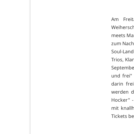
Am Freit
Weihersch
meets Ma
zum Nach
Soul-Lan
Trios, Kl
September
und frei"
darin fre
werden d
Hocker" -
mit knal
Tickets b