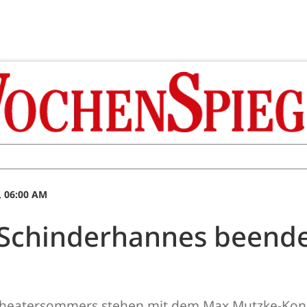
, 06:00 AM
Schinderhannes beend
 Theatersommers stehen mit dem Max Mutzke-Kon