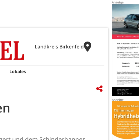
Landkreis Birkenfeld
Lokales
en
zert und dem Schinderhannes-