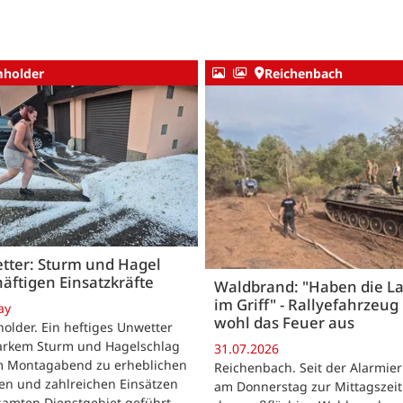
holder
Reichenbach
tter: Sturm und Hagel
äftigen Einsatzkräfte
Waldbrand: "Haben die L
im Griff" - Rallyefahrzeug 
ay
wohl das Feuer aus
lder. Ein heftiges Unwetter
tarkem Sturm und Hagelschlag
31.07.2026
m Montagabend zu erheblichen
Reichenbach. Seit der Alarmie
en und zahlreichen Einsätzen
am Donnerstag zur Mittagszeit
samten Dienstgebiet geführt.