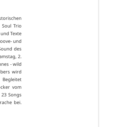
torischen
 Soul Trio
und Texte
oove- und
Sound des
amstag, 2.
nes - wild
ubers wird
 Begleitet
ocker vom
t 23 Songs
ache bei.