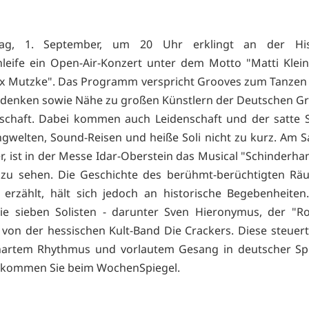
ag, 1. September, um 20 Uhr erklingt an der His
leife ein Open-Air-Konzert unter dem Motto "Matti Klein
x Mutzke". Das Programm verspricht Grooves zum Tanzen 
denken sowie Nähe zu großen Künstlern der Deutschen Gr
dschaft. Dabei kommen auch Leidenschaft und der satte 
angwelten, Sound-Reisen und heiße Soli nicht zu kurz. Am S
, ist in der Messe Idar-Oberstein das Musical "Schinderhan
 zu sehen. Die Geschichte des berühmt-berüchtigten Rä
i erzählt, hält sich jedoch an historische Begebenheiten.
ie sieben Solisten - darunter Sven Hieronymus, der "R
 von der hessischen Kult-Band Die Crackers. Diese steuer
lhartem Rhythmus und vorlautem Gesang in deutscher Spr
ekommen Sie beim WochenSpiegel.