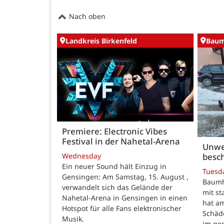
Nach oben
Landkreis Birkenfeld
Baum
Premiere: Electronic Vibes
Festival in der Nahetal-Arena
Unwe
besch
Wednesday
Ein neuer Sound hält Einzug in
Tuesd
Gensingen: Am Samstag, 15. August ,
Baumho
verwandelt sich das Gelände der
mit s
Nahetal-Arena in Gensingen in einen
hat a
Hotspot für alle Fans elektronischer
Schäd
Musik.
im ge