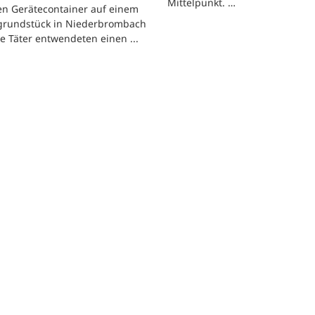
Mittelpunkt. …
en Gerätecontainer auf einem
tgrundstück in Niederbrombach
ie Täter entwendeten einen ...