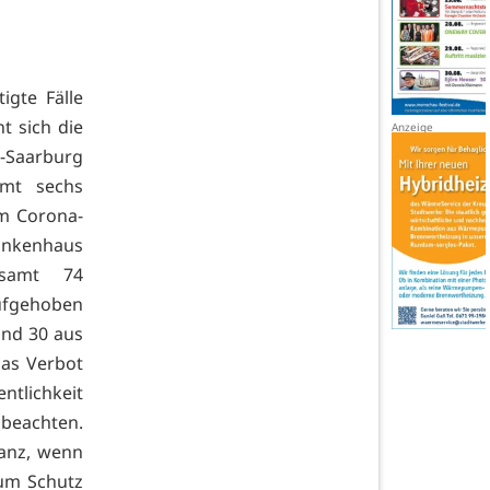
gte Fälle
t sich die
er-Saarburg
amt sechs
im Corona-
rankenhaus
esamt 74
ufgehoben
und 30 aus
das Verbot
tlichkeit
 beachten.
tanz, wenn
zum Schutz