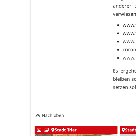
anderer 
verwiesen
www.t
www.t
www.r
coron
www.b
Es ergeht
bleiben s
setzen sol
Nach oben
Stadt Trier
Stadt