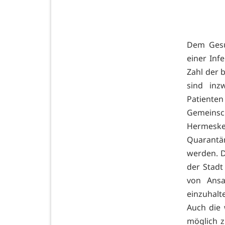
Dem Gesu
einer Inf
Zahl der b
sind inz
Patienten
Gemeinsch
Hermesk
Quarantä
werden. D
der Stadt
von Ansa
einzuhalt
Auch die 
möglich z