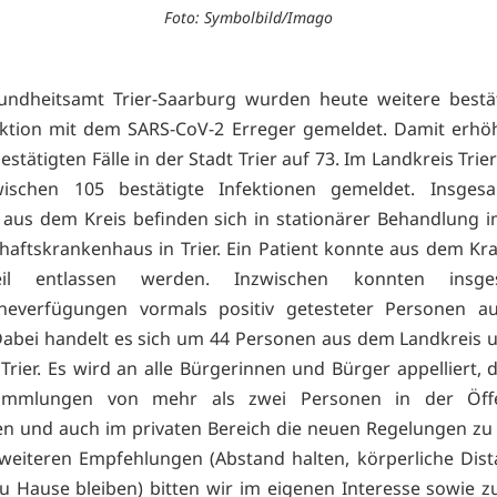
Foto: Symbolbild/Imago
ndheitsamt Trier-Saarburg wurden heute weitere bestäti
ektion mit dem SARS-CoV-2 Erreger gemeldet. Damit erhöh
estätigten Fälle in der Stadt Trier auf 73. Im Landkreis Tri
wischen 105 bestätigte Infektionen gemeldet. Insges
 aus dem Kreis befinden sich in stationärer Behandlung 
aftskrankenhaus in Trier. Ein Patient konnte aus dem K
eil entlassen werden. Inzwischen konnten insg
neverfügungen vormals positiv getesteter Personen a
abei handelt es sich um 44 Personen aus dem Landkreis 
 Trier. Es wird an alle Bürgerinnen und Bürger appelliert, 
mmlungen von mehr als zwei Personen in der Öffen
en und auch im privaten Bereich die neuen Regelungen zu
weiteren Empfehlungen (Abstand halten, körperliche Dis
u Hause bleiben) bitten wir im eigenen Interesse sowie 