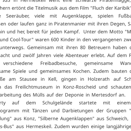
hern ertönt die Titelmusik aus dem Film "Fluch der Karibik
te Seeräuber, viele mit Augenklappe, spielen Fußba
sen oder laufen ganz in Piratenmanier mit ihren Degen, 
in und her, bereit für jeden Kampf. Unter dem Motto "Mi
 und Cool-Tour" waren 600 Kinder in den vergangenen zw
 unterwegs. Gemeinsam mit ihren 80 Betreuern haben d
 acht und zwölf Jahren viele Abenteuer erlebt. Auf dem
 verschiedene Freibadbesuche, gemeinsame Wand
tsame Spiele und gemeinsames Kochen. Zudem bauten d
löße am Stausee in Kell, gingen in Holzerath auf Sch
n das Freilichtmuseum in Konz-Roscheid und schauten
arbeitung des Mülls auf der Deponie in Mertesdorf an.
party auf dem Schulgelände startete mit eine
ogramm mit Tänzen und Darbietungen der Gruppen "
ung" aus Konz, "Silberne Augenklappen" aus Schweich
s-Bus" aus Hermeskeil. Zudem wurden einige langjährige