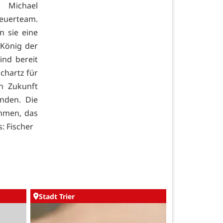
. Michael
reuerteam.
n sie eine
"König der
ind bereit
Schartz für
n Zukunft
inden. Die
emmen, das
: Fischer
Stadt Trier