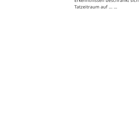
Erkenntnissen beschränkt sich
Tatzeitraum auf ... …