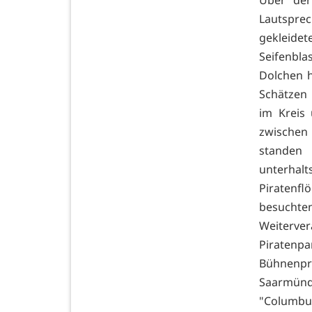
Lautsprec
gekleide
Seifenbla
Dolchen h
Schätzen
im Kreis
zwischen
standen
unterhal
Piratenf
besuchte
Weiterver
Piraten
Bühnenpr
Saarmünd
"Columbu