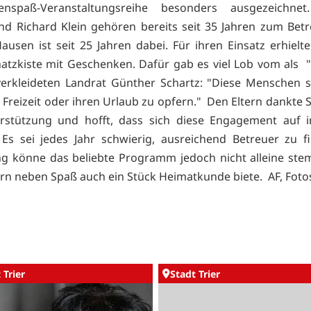
enspaß-Veranstaltungsreihe besonders ausgezeichnet
nd Richard Klein gehören bereits seit 35 Jahren zum Bet
ausen ist seit 25 Jahren dabei. Für ihren Einsatz erhielte
hatzkiste mit Geschenken. Dafür gab es viel Lob vom als 
verkleideten Landrat Günther Schartz: "Diese Menschen s
 Freizeit oder ihren Urlaub zu opfern." Den Eltern dankte 
erstützung und hofft, dass sich diese Engagement auf i
. Es sei jedes Jahr schwierig, ausreichend Betreuer zu f
g könne das beliebte Programm jedoch nicht alleine st
rn neben Spaß auch ein Stück Heimatkunde biete. AF, Fotos
 Trier
Stadt Trier