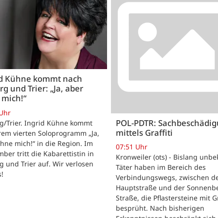
id Kühne kommt nach
rg und Trier: „Ja, aber
 mich!“
 Uhr
POL-PDTR: Sachbeschädi
g/Trier. Ingrid Kühne kommt
mittels Graffiti
rem vierten Soloprogramm „Ja,
hne mich!“ in die Region. Im
07:51 Uhr
ber tritt die Kabarettistin in
Kronweiler (ots) - Bislang unb
g und Trier auf. Wir verlosen
Täter haben im Bereich des
s!
Verbindungswegs, zwischen d
Hauptstraße und der Sonnenb
Straße, die Pflastersteine mit Gr
besprüht. Nach bisherigen