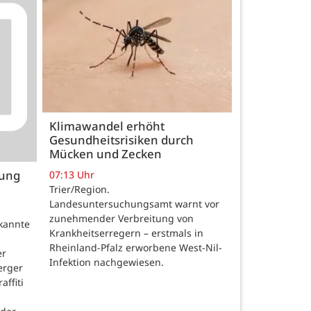
Klimawandel erhöht
Gesundheitsrisiken durch
Mücken und Zecken
gung
07:13 Uhr
Trier/Region.
Landesuntersuchungsamt warnt vor
zunehmender Verbreitung von
ekannte
Krankheitserregern – erstmals in
Rheinland-Pfalz erworbene West-Nil-
er
Infektion nachgewiesen.
erger
affiti