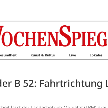
esundheit
Kunst & Kultur
Live
Lokales
der B 52: Fahrtrichtun
heit lässt der Landesbetrieb Mobilität (LBM) drei