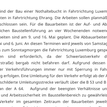
sind der Bau einer Nothaltebucht in Fahrtrichtung Luxe
ten in Fahrtrichtung Ehrang. Die Arbeiten sollen planmä
schlossen sein. Für die Bauarbeiten ist der Auf- und A
ichen Baustellenführung an vier Wochenenden notwend
eiten sind am 9. und 16. Mai geplant. Die Abbauarbeite
i und 6. Juni. An diesen Terminen wird jeweils von Samst
s zum Sonntagmorgen die Fahrtrichtung Luxemburg gespe
gen sind erforderlich, da der Schwerlastverkehr 
erstraße) bergab nicht befahren darf. Aufgrund dessen
er Verkehrsführungen immer nur mit Sperrung in Fahr
 erfolgen. Eine Umleitung für den Verkehr erfolgt ab der 
schilderte Umleitungsstrecke verläuft über die B 53 und B 
 an der A 64. Aufgrund der beengten Verhältnisse u
 und Arbeitssicherheit im Baustellenbereich zu gewährleis
Verkehr im gesamten Zeitraum der Bauarbeiten jeweil