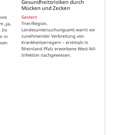
Gesundheitsrisiken durch
Mücken und Zecken
Gestern
ommt
Trier/Region.
m „Ja,
Landesuntersuchungsamt warnt vor
. Im
zunehmender Verbreitung von
n in
Krankheitserregern – erstmals in
osen
Rheinland-Pfalz erworbene West-Nil-
Infektion nachgewiesen.