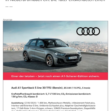
... …