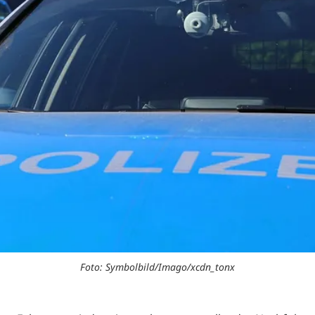
Foto: Symbolbild/Imago/xcdn_tonx