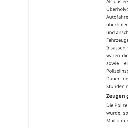
Als das e
Überholv
Autofahre
überholen
und ansch
Fahrzeug
Insassen 
waren die
sowie ei
Polizeiin
Dauer de
Stunden n
Zeugen 
Die Polize
wurde, so
Mail unte