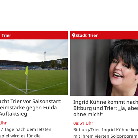
 Trier
Stadt Trier
acht Trier vor Saisonstart:
Ingrid Kühne kommt nac
Heimstärke gegen Fulda
Bitburg und Trier: „Ja, abe
Auftaktsieg
ohne mich!“
 Uhr
08:51 Uhr
 77 Tage nach dem letzten
Bitburg/Trier. Ingrid Kühne k
tspiel wird es für die
mit ihrem vierten Soloprogram