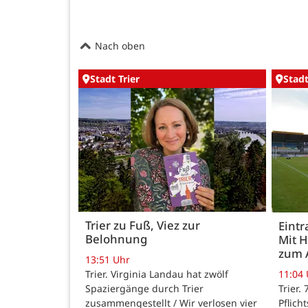
Nach oben
Stadt Trier
Stadt
Trier zu Fuß, Viez zur
Eintr
Belohnung
Mit 
zum 
13:51 Uhr
Trier. Virginia Landau hat zwölf
11:04
Spaziergänge durch Trier
Trier.
zusammengestellt / Wir verlosen vier
Pflich