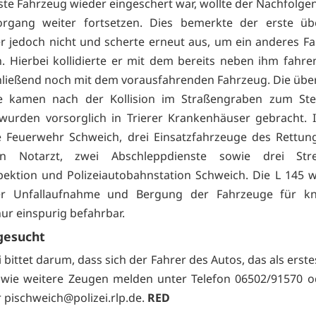
rste Fahrzeug wieder eingeschert war, wollte der Nachfolge
organg weiter fortsetzen. Dies bemerkte der erste üb
r jedoch nicht und scherte erneut aus, um ein anderes F
. Hierbei kollidierte er mit dem bereits neben ihm fahr
ließend noch mit dem vorausfahrenden Fahrzeug. Die üb
e kamen nach der Kollision im Straßengraben zum Ste
wurden vorsorglich in Trierer Krankenhäuser gebracht. 
 Feuerwehr Schweich, drei Einsatzfahrzeuge des Rettun
n Notarzt, zwei Abschleppdienste sowie drei Str
spektion und Polizeiautobahnstation Schweich. Die L 145 w
r Unfallaufnahme und Bergung der Fahrzeuge für k
ur einspurig befahrbar.
gesucht
i bittet darum, dass sich der Fahrer des Autos, das als erst
wie weitere Zeugen melden unter Telefon 06502/91570 o
r
pischweich@polizei.rlp.de.
RED