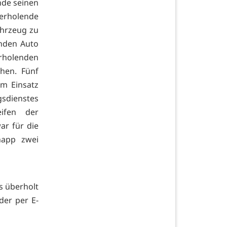
nde seinen
erholende
ahrzeug zu
enden Auto
erholenden
hen. Fünf
Im Einsatz
gsdienstes
eifen der
ar für die
napp zwei
es überholt
der per E-