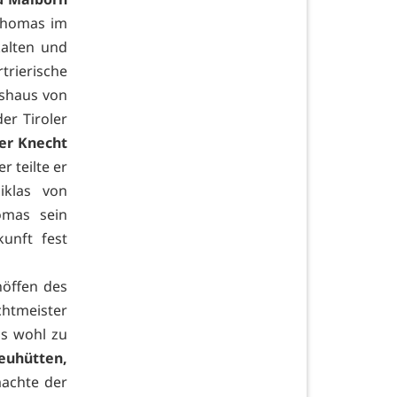
 Thomas im
alten und
trierische
tshaus von
er Tiroler
er Knecht
r teilte er
iklas von
omas sein
unft fest
höffen des
chtmeister
us wohl zu
euhütten,
machte der