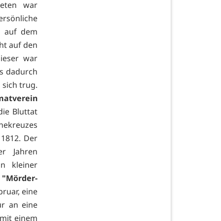
eten war
ersönliche
1 auf dem
cht auf den
ieser war
us dadurch
 sich trug.
matverein
ie Bluttat
hnekreuzes
 1812. Der
er Jahren
n kleiner
 "Mörder-
ruar, eine
ur an eine
 mit einem