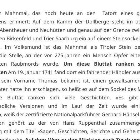
in Mahnmal, das noch heute an den Tatort eines 
ens erinnert: Auf dem Kamm der Dollberge steht im ti
 Abentheuer und Neuhütten und genau auf der Grenze zwi
en Birkenfeld und Trier-Saarburg ein auf einem Steinsocke
z. Im Volksmund ist das Mahnmal als Tiroler Stein be
die Stelle, an der vor 275 Jahren ein Mensch Opfer ein
ärten Raubmords wurde.
Um diese Bluttat ranken s
ten
Am 19. Januar 1741 fand dort ein fahrender Händler aus 
sein Vorname Thomas bekannt ist, einen gewaltsamen
er hatte ihn erschlagen, so heißt es auf dem Sockel des
 Bluttat ranken sich viele Geschichten. »Es gib
iedliche Versionen und im Lauf der Zeit wurde ein
«, weiß der zertifizierte Nationalparkführer Gerhard Hänsel
von gehört zu der von Hans Ruppenthal zusammenge
mit dem Titel »Sagen, Geschichten, Berichte und Gehei
onalpark«.
Auf dem Weg zu den Märkten nach Züsch un