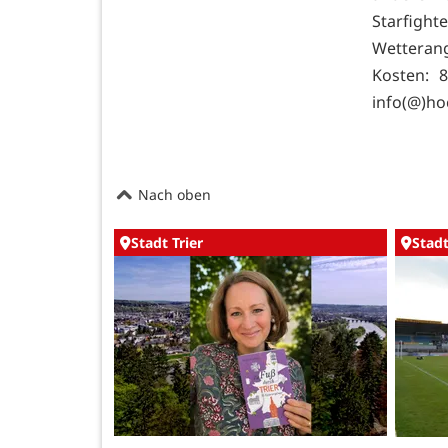
Starfight
Wetterang
Kosten: 
info(@)ho
Nach oben
Stadt Trier
Stadt