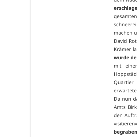
erschlag
gesamten
schneerei
machen un
David Rot
Krämer la
wurde de
mit eine
Hoppstäd
Quartier
erwartete
Da nun da
Amts Birk
den Auftr
visitiere
begraben