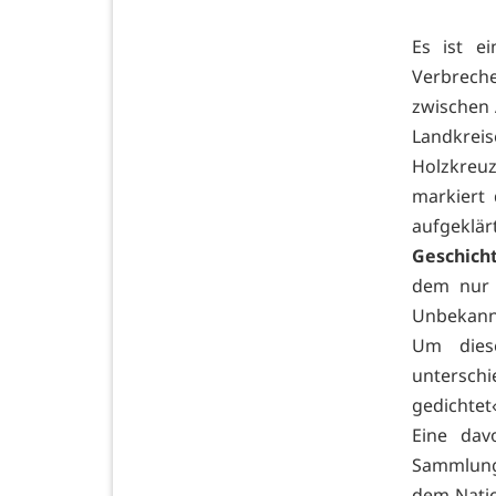
Es ist e
Verbrech
zwischen
Landkreis
Holzkreu
markiert 
aufgekl
Geschich
dem nur 
Unbekannt
Um diese
untersch
gedichtet
Eine da
Sammlung 
dem Nati