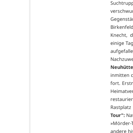
Suchtru
verschwun
Gegenstä
Birkenfeld
Knecht, 
einige Ta
aufgefalle
Nachzuwe
Neuhütte
inmitten 
fort. Ers
Heimatve
restauri
Rastplat
Tour":
Nat
»Mörder-T
andere hi