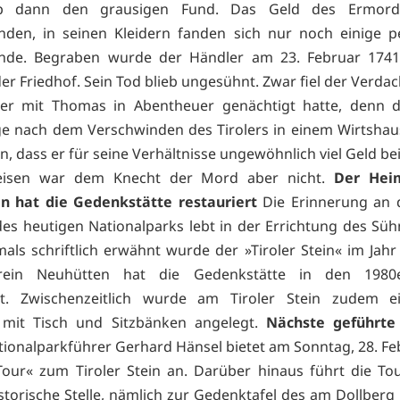
pp dann den grausigen Fund. Das Geld des Ermord
den, in seinen Kleidern fanden sich nur noch einige p
nde. Begraben wurde der Händler am 23. Februar 174
er Friedhof. Sein Tod blieb ungesühnt. Zwar fiel der Verda
der mit Thomas in Abentheuer genächtigt hatte, denn d
ge nach dem Verschwinden des Tirolers in einem Wirtsha
n, dass er für seine Verhältnisse ungewöhnlich viel Geld bei
isen war dem Knecht der Mord aber nicht.
Der Hei
n hat die Gedenkstätte restauriert
Die Erinnerung an d
des heutigen Nationalparks lebt in der Errichtung des Sü
tmals schriftlich erwähnt wurde der »Tiroler Stein« im Jahr
rein Neuhütten hat die Gedenkstätte in den 1980
ert. Zwischenzeitlich wurde am Tiroler Stein zudem ei
z mit Tisch und Sitzbänken angelegt.
Nächste geführte
ionalparkführer Gerhard Hänsel bietet am Sonntag, 28. Feb
our« zum Tiroler Stein an. Darüber hinaus führt die To
storische Stelle, nämlich zur Gedenktafel des am Dollberg