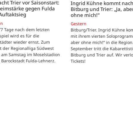
acht Trier vor Saisonstart:
Ingrid Kühne kommt nac
Heimstärke gegen Fulda
Bitburg und Trier: „Ja, abe
Auftaktsieg
ohne mich!“
rn
Gestern
 77 Tage nach dem letzten
Bitburg/Trier. Ingrid Kühne k
tspiel wird es für die
mit ihrem vierten Soloprogram
tädter wieder ernst. Zum
aber ohne mich!“ in die Region
t der Regionalliga Südwest
September tritt die Kabarettisti
t am Samstag im Moselstadion
Bitburg und Trier auf. Wir verl
 Barockstadt Fulda-Lehnerz.
Tickets!