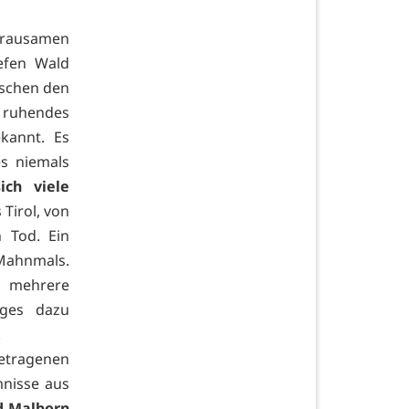
grausamen
efen Wald
schen den
l ruhendes
kannt. Es
es niemals
ich viele
Tirol, von
 Tod. Ein
 Mahnmals.
t mehrere
iges dazu
.
tragenen
mnisse aus
d Malborn