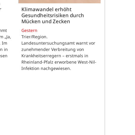
h
r
Klimawandel erhöht
Gesundheitsrisiken durch
Mücken und Zecken
Gestern
ommt
Trier/Region.
m „Ja,
Landesuntersuchungsamt warnt vor
. Im
zunehmender Verbreitung von
n in
Krankheitserregern – erstmals in
osen
Rheinland-Pfalz erworbene West-Nil-
Infektion nachgewiesen.