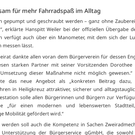
am für mehr Fahrradspaß im Alltag
nn gepumpt und geschraubt werden – ganz ohne Zauberei,
, erklärte Hanspitt Weiler bei der offiziellen Übergabe de
on verfügt auch über ein Manometer, mit dem sich der Lu
n messen lässt.
eirat dankte allen voran dem Bürgerverein für dessen E
esen starken Partner mit seiner Vorsitzenden Dorothee
 Umsetzung dieser Maßnahme nicht möglich gewesen.“
ete das neue Angebot als „konkreten Beitrag dazu,
ren in Heiligkreuz attraktiver, sicherer und alltagstaugli
cestation solle allen Bürgerinnen und Bürgern zur Verfüg
e „für einen modernen und lebenswerten Stadttei
e Mobilität gefördert wird.“
t werden soll auch die Kompetenz in Sachen Zweiradmech
 Unterstützung der Bürgerservice gGmbH, die sowohl 