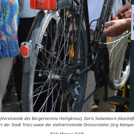
(Vorsitzende des Bürgervereins Heiligkreuz), Doris Siebenborn (Geschäf
rt der Stadt Trier) sowie der stellvertretende Ortsvorsteher Jörg Kämpe
Bild: Marcus Stölb