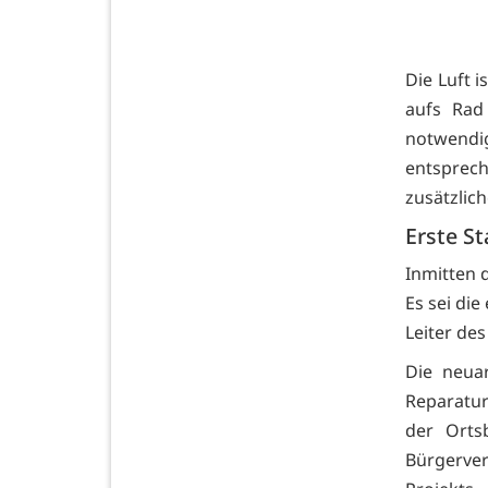
Die Luft i
aufs Rad
notwendi
entsprec
zusätzlic
Erste St
Inmitten d
Es sei die
Leiter de
Die neua
Reparatur
der Orts
Bürgerver