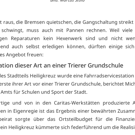
st raus, die Bremsen quietschen, die Gangschaltung streikt
 schwingt, muss auch mit Pannen rechnen. Weil viele
gen Reparaturen kein Hexenwerk sind und nicht wen
hend auch selbst erledigen können, dürften einige sich
hes Angebot freuen:
ation dieser Art an einer Trierer Grundschule
es Stadtteils Heiligkreuz wurde eine Fahrradservicestation i
 erste ihrer Art vor einer Trierer Grundschule, berichtet Mic
s Amts für Schulen und Sport der Stadt.
rtige und von in den Caritas-Werkstätten produzierte A
en in Eigenregie ist das Ergebnis einer bewährten Zusam
beirat sorgte über das Ortsteilbudget für die Finanzie
ein Heiligkreuz kümmerte sich federführend um die Realis