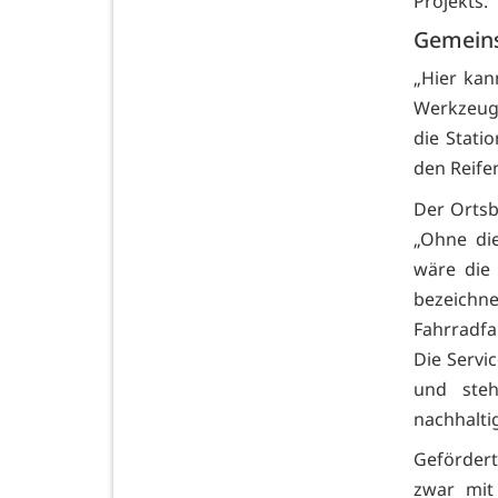
Projekts.
Gemeins
„Hier ka
Werkzeug“
die Stati
den Reife
Der Ortsb
„Ohne di
wäre die
bezeichn
Fahrradfah
Die Servi
und steh
nachhaltig
Geförder
zwar mit