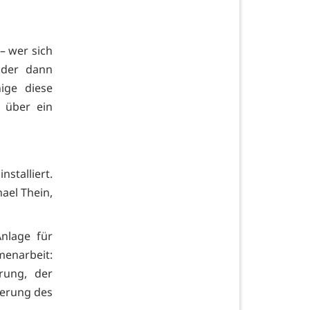
 – wer sich
 der dann
ige diese
 über ein
nstalliert.
hael Thein,
nlage für
menarbeit:
rung, der
ierung des