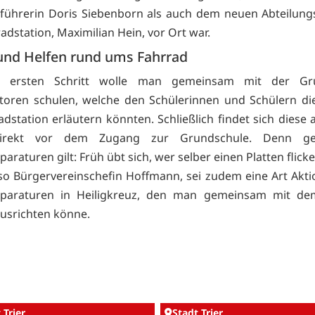
führerin Doris Siebenborn als auch dem neuen Abteilungs
adstation, Maximilian Hein, vor Ort war.
und Helfen rund ums Fahrrad
m ersten Schritt wolle man gemeinsam mit der Gru
atoren schulen, welche den Schülerinnen und Schülern d
adstation erläutern könnten. Schließlich findet sich diese
irekt vor dem Zugang zur Grundschule. Denn ge
araturen gilt: Früh übt sich, wer selber einen Platten flic
so Bürgervereinschefin Hoffmann, sei zudem eine Art Akti
eparaturen in Heiligkreuz, den man gemeinsam mit d
ausrichten könne.
 Trier
Stadt Trier