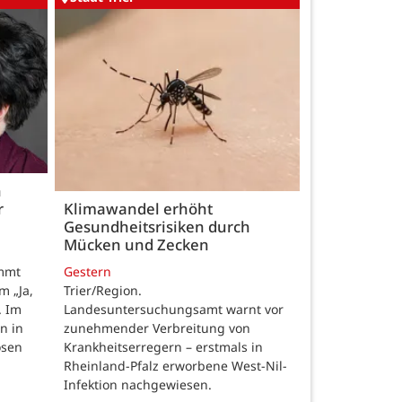
h
r
Klimawandel erhöht
Gesundheitsrisiken durch
Mücken und Zecken
Gestern
ommt
Trier/Region.
m „Ja,
Landesuntersuchungsamt warnt vor
. Im
zunehmender Verbreitung von
n in
Krankheitserregern – erstmals in
osen
Rheinland-Pfalz erworbene West-Nil-
Infektion nachgewiesen.