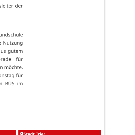
leiter der
ndschule
ie Nutzung
 aus gutem
rade für
ken möchte.
onstag für
em BÜS im
Stadt Trier