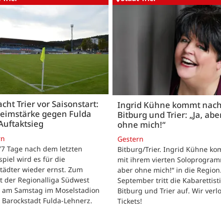
acht Trier vor Saisonstart:
Ingrid Kühne kommt nac
Heimstärke gegen Fulda
Bitburg und Trier: „Ja, abe
Auftaktsieg
ohne mich!“
rn
Gestern
 77 Tage nach dem letzten
Bitburg/Trier. Ingrid Kühne k
tspiel wird es für die
mit ihrem vierten Soloprogram
tädter wieder ernst. Zum
aber ohne mich!“ in die Region
t der Regionalliga Südwest
September tritt die Kabarettisti
t am Samstag im Moselstadion
Bitburg und Trier auf. Wir verl
 Barockstadt Fulda-Lehnerz.
Tickets!