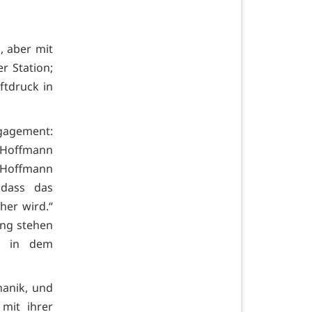
 aber mit
r Station;
ftdruck in
ngagement:
 Hoffmann
 Hoffmann
 dass das
cher wird.“
ung stehen
l, in dem
anik, und
mit ihrer