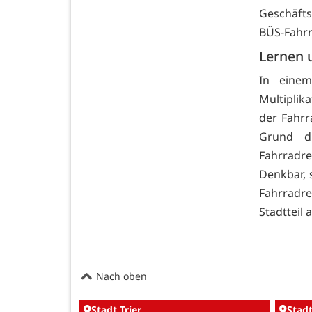
Geschäfts
BÜS-Fahrr
Lernen 
In eine
Multiplik
der Fahrr
Grund d
Fahrradrep
Denkbar, 
Fahrradr
Stadtteil 
Nach oben
Stadt Trier
Stadt