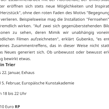
ter eröffnen sich stets neue Möglichkeiten und Inspira
"Herzstück", ohne den roten Faden des Motivs "Begegnun
verlieren. Beispielsweise mag die Installation "Fernsehen
remdlich wirken. "Auf zwei sich gegenüberstehenden Bi
sonen zu sehen, deren Mimik wir unabhängig vonei
edlichen Filmen aufzeichneten", erklärt Gubenko, "es en
eines Zusammentreffens, das in dieser Weise nicht sta
as Neues generiert sich. Ob unbewusst oder bewusst erl
g bewirkt etwas.
in Trier
s 22. Januar, Exhaus
d 5. Februar, Europäische Kunstakademie
n 18 bis 22 Uhr
5/10 Euro
RP