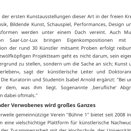
e der ersten Kunstausstellungen dieser Art in der freien K
usik, Bildende Kunst, Schauspiel, Performances, Design u
sformen werden unter einem Dach vereint. Auch Mu
ion Saar-Lor-Lux bringen Eigenkompositionen mit 
ion der rund 30 Künstler mitsamt Proben erfolgt reibun
wölfköpfigen Projektteam geht es nicht darum, sein eige
rgrund zu stellen, sondern um die Sache an sich; Kunst 
berleben«, sagt der künstlerische Leiter und Doktoran
Die Kuratorin und Studentin Isabel Arnold ergänzt: "Bei 
er dem, was ihm liegt. Sogenannte ‚berufliche‘ Abg
n dabei oftmals."
nder Verwobenes wird großes Ganzes
erweile gemeinnützige Verein "Bühne 1" bietet seit 2008 in
n eine vielschichtige Plattform für künstlerische Nachwuc
 der Zusammenarbeit mit der Hochschule, der Universitä