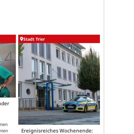
Stadt Trier
nder
hmen
Ereignisreiches Wochenende:
nten