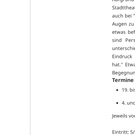
Stadtthea
auch bei 
Augen zu 
etwas bef
sind Per
unterschi
Eindruck 
hat." Etw
Begegnun
Termine 
19. bi
4. un
Jeweils vo
Eintritt: 