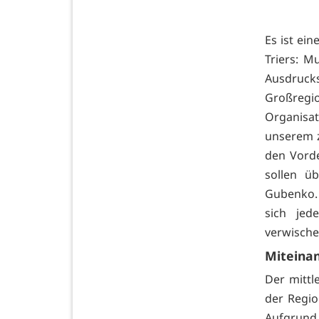
Es ist ein
Triers: M
Ausdruck
Großreg
Organisat
unserem z
den Vorde
sollen ü
Gubenko. 
sich jed
verwische
Miteina
Der mittl
der Regio
Aufgrund