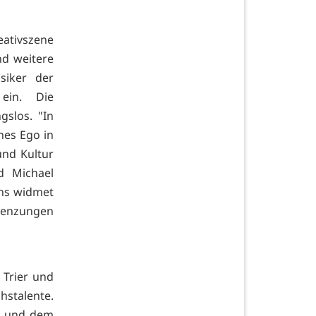
reativszene
nd weitere
siker der
ein. Die
gslos. "In
nes Ego in
und Kultur
d Michael
uns widmet
renzungen
 Trier und
hstalente.
t und dem