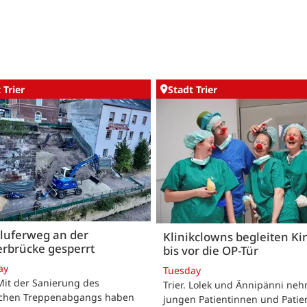
 Trier
Stadt Trier
luferweg an der
Klinikclowns begleiten Ki
rbrücke gesperrt
bis vor die OP-Tür
ay
Tuesday
 Mit der Sanierung des
Trier. Lolek und Ännipänni ne
ichen Treppenabgangs haben
jungen Patientinnen und Patie