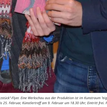
stück"-Flyer. Eine Werkschau aus der Produktion ist im Kunstraum "eig
is 25. Februar, Künstlertreff am 9. Februar um 18.30 Uhr; Eintritt frei. F