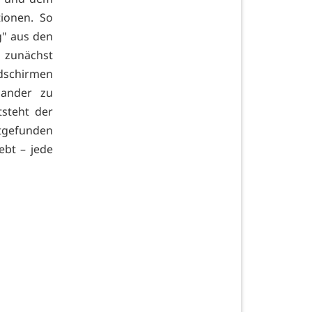
tionen. So
g" aus den
" zunächst
ldschirmen
nander zu
tsteht der
ttgefunden
ebt – jede