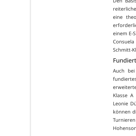
Den Basi
reiterlic
eine the
erforderl
einem E-Sp
Consuela 
Schmitt-K
Fundiert
Auch bei
fundiert
erweitert
Klasse A 
Leonie Dü
können di
Turnieren
Hohensonn