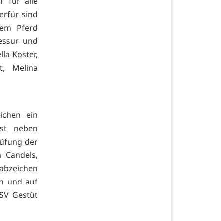
 für alle
erfür sind
dem Pferd
ressur und
lla Koster,
rt, Melina
ichen ein
ist neben
rüfung der
a Candels,
tabzeichen
en und auf
RSV Gestüt