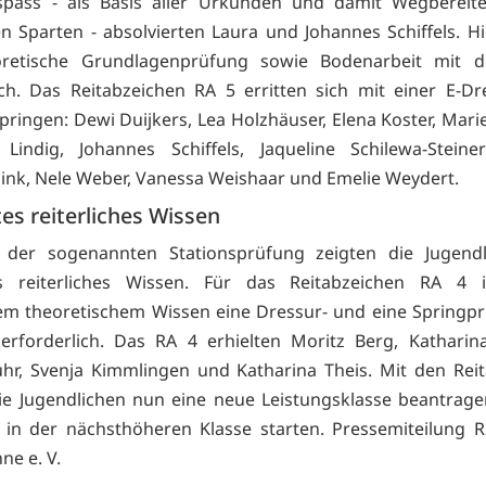
spass - als Basis aller Urkunden und damit Wegbereiter
hen Sparten - absolvierten Laura und Johannes Schiffels. Hi
oretische Grundlagenprüfung sowie Bodenarbeit mit 
ich. Das Reitabzeichen RA 5 erritten sich mit einer E-D
ringen: Dewi Duijkers, Lea Holzhäuser, Elena Koster, Marie
Lindig, Johannes Schiffels, Jaqueline Schilewa-Steine
link, Nele Weber, Vanessa Weishaar und Emelie Weydert.
es reiterliches Wissen
 der sogenannten Stationsprüfung zeigten die Jugendl
es reiterliches Wissen. Für das Reitabzeichen RA 4 
em theoretischem Wissen eine Dressur- und eine Springp
erforderlich. Das RA 4 erhielten Moritz Berg, Katharin
hr, Svenja Kimmlingen und Katharina Theis. Mit den Rei
e Jugendlichen nun eine neue Leistungsklasse beantrag
 in der nächsthöheren Klasse starten. Pressemiteilung 
e e. V.