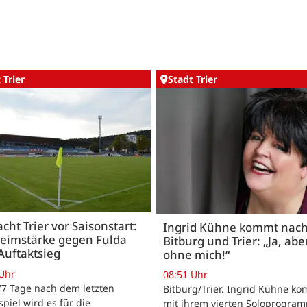
 Trier
Stadt Trier
acht Trier vor Saisonstart:
Ingrid Kühne kommt nac
Heimstärke gegen Fulda
Bitburg und Trier: „Ja, abe
Auftaktsieg
ohne mich!“
 Uhr
08:51 Uhr
 77 Tage nach dem letzten
Bitburg/Trier. Ingrid Kühne k
tspiel wird es für die
mit ihrem vierten Soloprogram