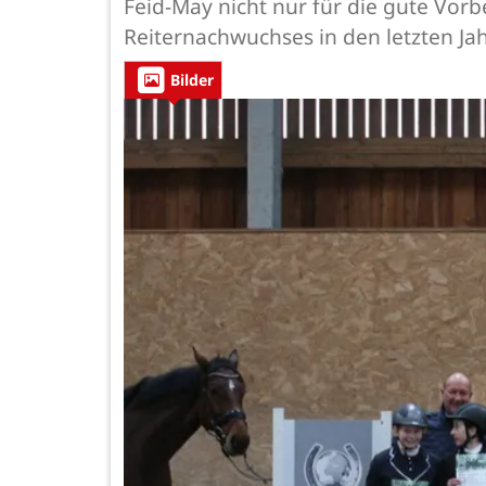
Feid-May nicht nur für die gute Vor
Reiternachwuchses in den letzten J
Bilder