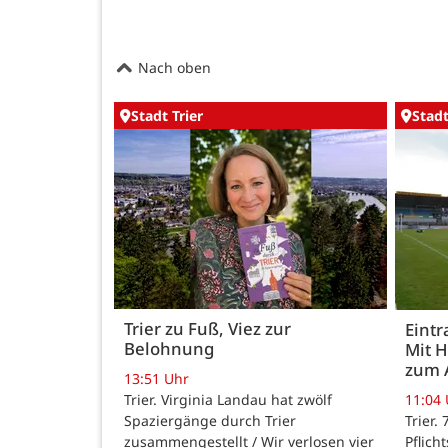
Nach oben
Stadt Trier
Stadt
Trier zu Fuß, Viez zur
Eintr
Belohnung
Mit 
zum 
13:51 Uhr
Trier. Virginia Landau hat zwölf
11:04
Spaziergänge durch Trier
Trier.
zusammengestellt / Wir verlosen vier
Pflich