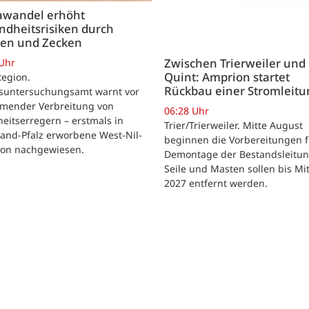
awandel erhöht
ndheitsrisiken durch
en und Zecken
Zwischen Trierweiler und
 Uhr
Quint: Amprion startet
Region.
Rückbau einer Stromleitu
suntersuchungsamt warnt vor
mender Verbreitung von
06:28 Uhr
eitserregern – erstmals in
Trier/Trierweiler. Mitte August
and-Pfalz erworbene West-Nil-
beginnen die Vorbereitungen f
tion nachgewiesen.
Demontage der Bestandsleitun
Seile und Masten sollen bis Mi
2027 entfernt werden.