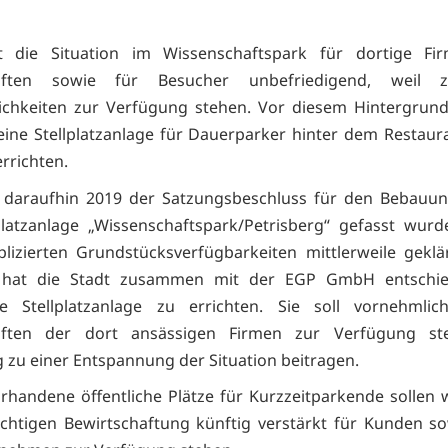
st die Situation im Wissenschaftspark für dortige Fir
haften sowie für Besucher unbefriedigend, weil 
ichkeiten zur Verfügung stehen. Vor diesem Hintergrund
 eine Stellplatzanlage für Dauerparker hinter dem Restau
errichten.
daraufhin 2019 der Satzungsbeschluss für den Bebauun
platzanlage „Wissenschaftspark/Petrisberg“ gefasst wur
plizierten Grundstücksverfügbarkeiten mittlerweile gekl
 hat die Stadt zusammen mit der EGP GmbH entschie
che Stellplatzanlage zu errichten. Sie soll vornehmlic
aften der dort ansässigen Firmen zur Verfügung s
g zu einer Entspannung der Situation beitragen.
orhandene öffentliche Plätze für Kurzzeitparkende sollen
ichtigen Bewirtschaftung künftig verstärkt für Kunden s