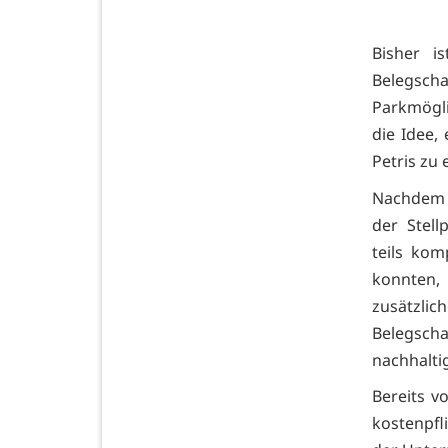
Bisher i
Belegsc
Parkmögl
die Idee,
Petris zu 
Nachdem 
der Stell
teils kom
konnten,
zusätzli
Belegsch
nachhalti
Bereits v
kostenpfl