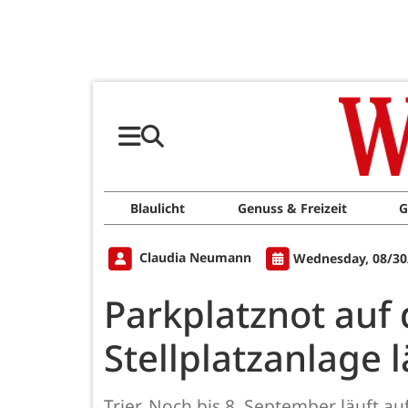
Blaulicht
Genuss & Freizeit
G
Claudia Neumann
Wednesday, 08/30
Parkplatznot auf
Stellplatzanlage l
Trier. Noch bis 8. September läuft a