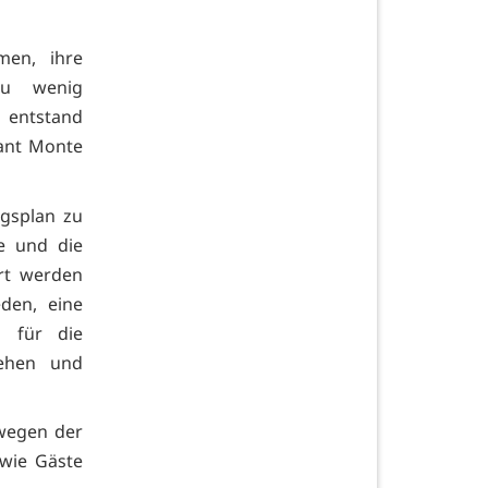
men, ihre
zu wenig
 entstand
rant Monte
gsplan zu
de und die
ärt werden
den, eine
h für die
tehen und
 wegen der
owie Gäste