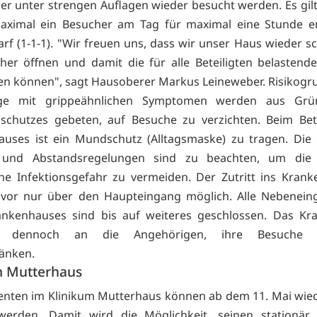
ier unter strengen Auflagen wieder besucht werden. Es gilt
maximal ein Besucher am Tag für maximal eine Stunde 
rf (1-1-1). "Wir freuen uns, dass wir unser Haus wieder sc
her öffnen und damit die für alle Beteiligten belastende
n können", sagt Hausoberer Markus Leineweber. Risikog
ige mit grippeähnlichen Symptomen werden aus Grü
sschutzes gebeten, auf Besuche zu verzichten. Beim Be
uses ist ein Mundschutz (Alltagsmaske) zu tragen. Die
 und Abstandsregelungen sind zu beachten, um die 
e Infektionsgefahr zu vermeiden. Der Zutritt ins Krank
 vor nur über den Haupteingang möglich. Alle Nebenein
ankenhauses sind bis auf weiteres geschlossen. Das Kr
ert dennoch an die Angehörigen, ihre Besuche m
änken.
m Mutterhaus
enten im Klinikum Mutterhaus können ab dem 11. Mai wied
werden. Damit wird die Möglichkeit, seinen stationär 