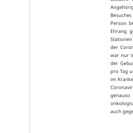
Angehörig
Besucher,
Person b
Ehrang g
Stationen
der Coron
war nur i
der Gebur
pro Tag u
im Krank
Coronavir
genauso
onkologi
auch gege