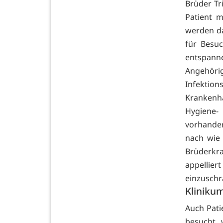
Brüder Tr
Patient 
werden da
für Besuc
entspanne
Angehör
Infektion
Krankenha
Hygiene-
vorhanden
nach wie
Brüderkr
appelli
einzuschr
Kliniku
Auch Pati
besucht 