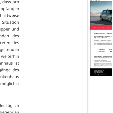
, dass pro
empfangen
hrittweise
 Situation
ruppen und
nden des
treten des
 geltenden
weiterhin
enhaus ist
gänge des
ankenhaus
öglichst
er täglich
liegenden