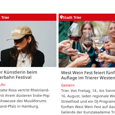
 Trier
Stadt Trier
er Künstlerin beim
West Wein Fest feiert fünf
erbahn Festival
Auflage im Trierer Weste
 Uhr
Gestern
 Ratte Rosa vertritt Rheinland-
Trier. Von Freitag, 14., bis Sonn
mit ihrem düsteren Indie-Pop
16. August, laden regionale Wi
Showcase des Musikforums
Streetfood und ein DJ-Progra
land-Pfalz in Hamburg.
fünften West Wein Fest auf das
Gelände der Kunstakademie Tr