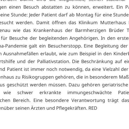
en einen Besuch abstatten zu können, erweitert. Ein Pa
 eine Stunde: Jeder Patient darf ab Montag für eine Stunde
esucht werden. Damit öffnen das Klinikum Mutterhaus 
enau wie das Krankenhaus der Barmherzigen Brüder Tr
 für Besuche der begleitenden Angehörigen. In den ers
a-Pandemie galt ein Besucherstopp. Eine Begleitung der
n Ausnahmefällen erlaubt, wie zum Beispiel in den Kinder
tshilfe und der Palliativstation. Die Beschränkung auf e
nd Patient ist immer noch notwendig, da eine Vielzahl der
enhaus zu Risikogruppen gehören, die in besonderem Maß
us geschützt werden müssen. Dazu gehören geriatrische
 wie schwer erkrankte immungeschwächte Pati
schen Bereich. Eine besondere Verantwortung trägt das
nüber seinen Ärzten und Pflegekräften. RED