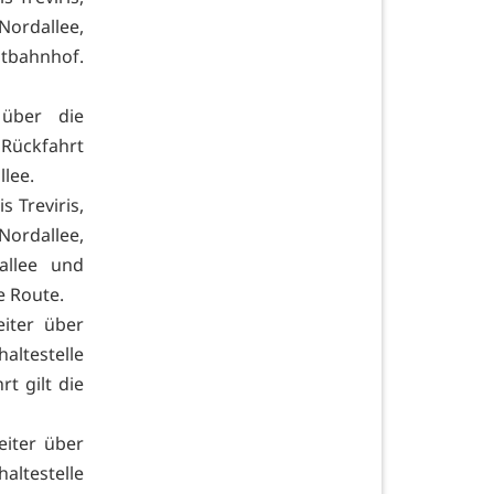
rdallee,
ptbahnhof.
über die
Rückfahrt
llee.
 Treviris,
rdallee,
dallee und
le Route.
eiter über
ltestelle
t gilt die
eiter über
ltestelle