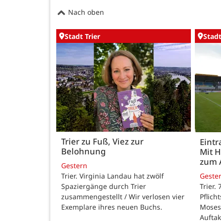
Nach oben
Stadt Trier
Stadt
Trier zu Fuß, Viez zur
Eintr
Belohnung
Mit 
zum 
Gestern
Trier. Virginia Landau hat zwölf
Geste
Spaziergänge durch Trier
Trier.
zusammengestellt / Wir verlosen vier
Pflich
Exemplare ihres neuen Buchs.
Moses
Auftak