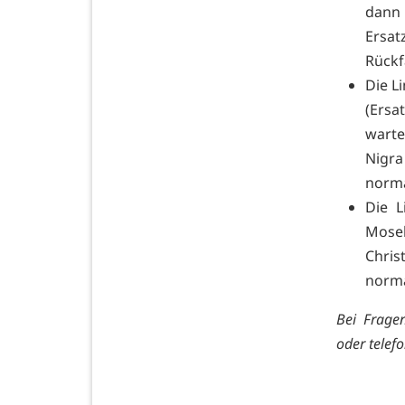
dann
Ersat
Rückf
Die L
(Ersa
warte
Nigra
norma
Die L
Mose
Chri
norm
Bei Fragen
oder telef