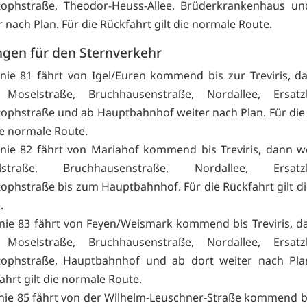
tophstraße, Theodor-Heuss-Allee, Brüderkrankenhaus un
r nach Plan. Für die Rückfahrt gilt die normale Route.
gen für den Sternverkehr
inie 81 fährt von Igel/Euren kommend bis zur Treviris, d
Moselstraße, Bruchhausenstraße, Nordallee, Ersatzha
tophstraße und ab Hauptbahnhof weiter nach Plan. Für die
die normale Route.
inie 82 fährt von Mariahof kommend bis Treviris, dann w
lstraße, Bruchhausenstraße, Nordallee, Ersatzha
tophstraße bis zum Hauptbahnhof. Für die Rückfahrt gilt d
e.
inie 83 fährt von Feyen/Weismark kommend bis Treviris, d
Moselstraße, Bruchhausenstraße, Nordallee, Ersatzha
tophstraße, Hauptbahnhof und ab dort weiter nach Plan
ahrt gilt die normale Route.
inie 85 fährt von der Wilhelm-Leuschner-Straße kommend bis