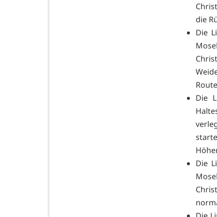
Chris
die R
Die L
Mose
Chri
Weide
Rout
Die 
Halt
verle
start
Höhen
Die L
Mose
Chris
norma
Die L