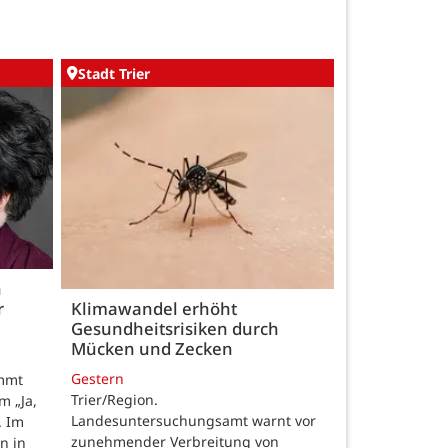
Stadt Trier
h
r
Klimawandel erhöht
Gesundheitsrisiken durch
Mücken und Zecken
Gestern
ommt
Trier/Region.
m „Ja,
Landesuntersuchungsamt warnt vor
. Im
zunehmender Verbreitung von
n in