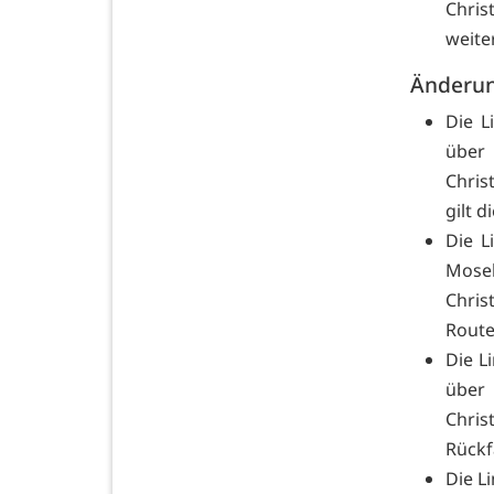
Chris
weite
Änderun
Die L
über 
Chris
gilt 
Die L
Mose
Chris
Rout
Die L
über 
Chris
Rückf
Die L