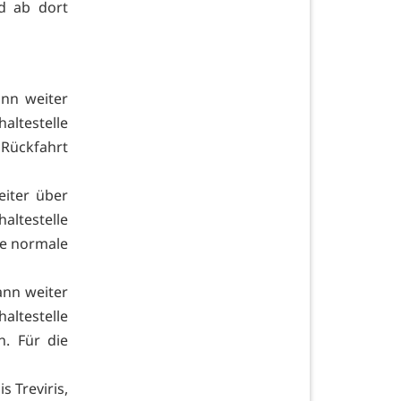
d ab dort
ann weiter
ltestelle
 Rückfahrt
eiter über
ltestelle
ie normale
ann weiter
ltestelle
. Für die
 Treviris,