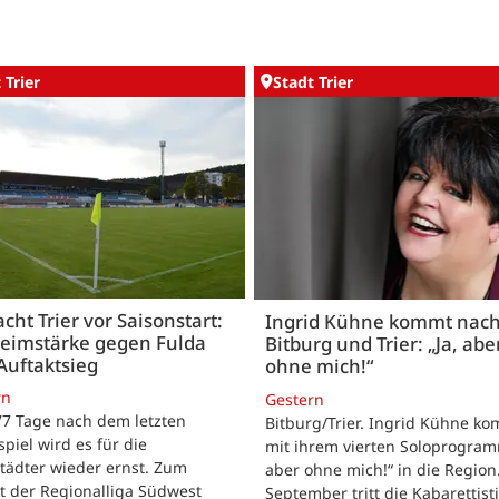
 Trier
Stadt Trier
acht Trier vor Saisonstart:
Ingrid Kühne kommt nac
Heimstärke gegen Fulda
Bitburg und Trier: „Ja, abe
Auftaktsieg
ohne mich!“
rn
Gestern
 77 Tage nach dem letzten
Bitburg/Trier. Ingrid Kühne k
tspiel wird es für die
mit ihrem vierten Soloprogram
tädter wieder ernst. Zum
aber ohne mich!“ in die Region
t der Regionalliga Südwest
September tritt die Kabarettisti