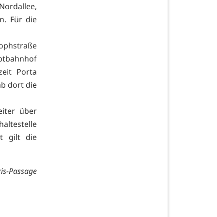
rdallee,
n. Für die
tophstraße
uptbahnhof
zeit Porta
b dort die
iter über
ltestelle
 gilt die
ris-Passage