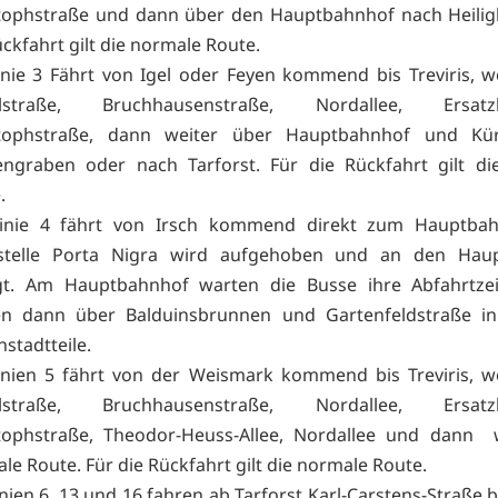
tophstraße und dann über den Hauptbahnhof nach Heilig
ückfahrt gilt die normale Route.
inie 3 Fährt von Igel oder Feyen kommend bis Treviris, w
lstraße, Bruchhausenstraße, Nordallee, Ersatzha
stophstraße, dann weiter über Hauptbahnhof und K
ngraben oder nach Tarforst. Für die Rückfahrt gilt di
e.
Linie 4 fährt von Irsch kommend direkt zum Hauptbah
estelle Porta Nigra wird aufgehoben und an den Hau
gt. Am Hauptbahnhof warten die Busse ihre Abfahrtze
en dann über Balduinsbrunnen und Gartenfeldstraße in
stadtteile.
inien 5 fährt von der Weismark kommend bis Treviris, w
lstraße, Bruchhausenstraße, Nordallee, Ersatzha
tophstraße, Theodor-Heuss-Allee, Nordallee und dann w
le Route. Für die Rückfahrt gilt die normale Route.
inien 6, 13 und 16 fahren ab Tarforst Karl-Carstens-Straße bi