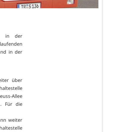
n in der
ilaufenden
und in der
iter über
ltestelle
ss-Allee
n. Für die
ann weiter
ltestelle