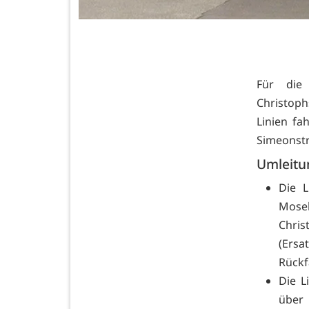
Für die
Christoph
Linien fa
Simeonstr
Umleit
Die L
Mose
Chri
(Ersa
Rückf
Die L
über 