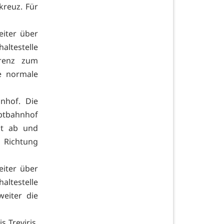
kreuz. Für
eiter über
ltestelle
ürenz zum
e normale
nhof. Die
ptbahnhof
it ab und
 Richtung
eiter über
ltestelle
eiter die
s Treviris,