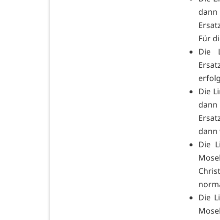
dann
Ersat
Für d
Die 
Ersat
erfol
Die L
dann
Ersat
dann 
Die L
Mose
Chris
norma
Die L
Mose