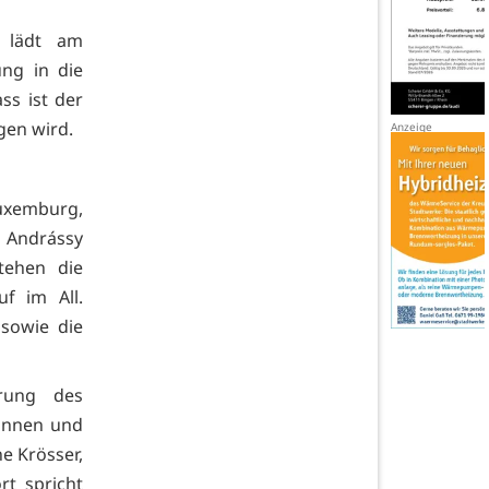
r lädt am
ung in die
ss ist der
gen wird.
Luxemburg,
 Andrássy
tehen die
f im All.
 sowie die
erung des
tinnen und
ne Krösser,
rt spricht