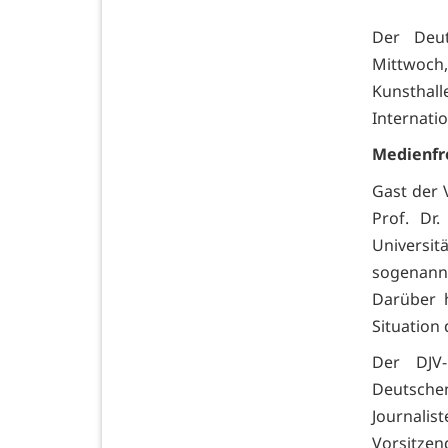
Der Deut
Mittwoch,
Kunsthall
Internatio
Medienfre
Gast der 
Prof. Dr
Universi
sogenann
Darüber h
Situation
Der DJV-
Deutschen
Journalist
Vorsitzen