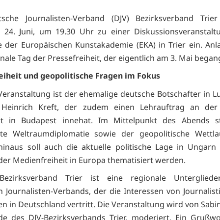
sche Journalisten-Verband (DJV) Bezirksverband Trie
 24. Juni, um 19.30 Uhr zu einer Diskussionsveranstalt
e der Europäischen Kunstakademie (EKA) in Trier ein. Anla
nale Tag der Pressefreiheit, der eigentlich am 3. Mai began
iheit und geopolitische Fragen im Fokus
Veranstaltung ist der ehemalige deutsche Botschafter in 
. Heinrich Kreft, der zudem einen Lehrauftrag an der
tät in Budapest innehat. Im Mittelpunkt des Abends s
te Weltraumdiplomatie sowie der geopolitische Wettlau
inaus soll auch die aktuelle politische Lage in Ungarn
 der Medienfreiheit in Europa thematisiert werden.
Bezirksverband Trier ist eine regionale Unterglied
 Journalisten-Verbands, der die Interessen von Journalis
en in Deutschland vertritt. Die Veranstaltung wird von Sabi
de des DJV-Bezirksverbands Trier, moderiert. Ein Grußwo