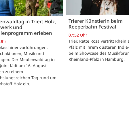
Trierer Künstlerin beim
nwaldtag in Trier: Holz,
Reeperbahn Festival
werk und
lienprogramm erleben
07:52 Uhr
Trier. Ratte Rosa vertritt Rhein
 Uhr
Pfalz mit ihrem düsteren Indie
. Maschinenvorführungen,
beim Showcase des Musikforu
chaktionen, Musik und
Rheinland-Pfalz in Hamburg.
ngen: Der Meulenwaldtag in
Quint lädt am 16. August
ien zu einem
hslungsreichen Tag rund um
hstoff Holz ein.