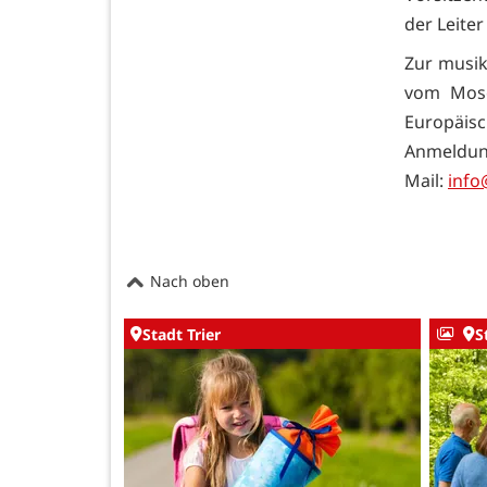
der Leite
Zur musika
vom Mose
Europäisc
Anmeldung 
Mail:
info
Nach oben
Stadt Trier
S