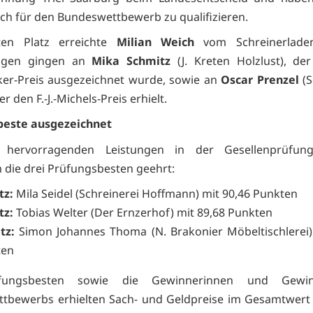
ich für den Bundeswettbewerb zu qualifizieren.
ten Platz erreichte
Milian Weich
vom Schreinerlade
ngen gingen an
Mika Schmitz
(J. Kreten Holzlust), de
er-Preis ausgezeichnet wurde, sowie an
Oscar Prenzel
(S
r den F.-J.-Michels-Preis erhielt.
beste ausgezeichnet
 hervorragenden Leistungen in der Gesellenprüfu
die drei Prüfungsbesten geehrt:
tz:
Mila Seidel (Schreinerei Hoffmann) mit 90,46 Punkten
tz:
Tobias Welter (Der Ernzerhof) mit 89,68 Punkten
tz:
Simon Johannes Thoma (N. Brakonier Möbeltischlerei)
ten
fungsbesten sowie die Gewinnerinnen und Gewi
ttbewerbs erhielten Sach- und Geldpreise im Gesamtwer