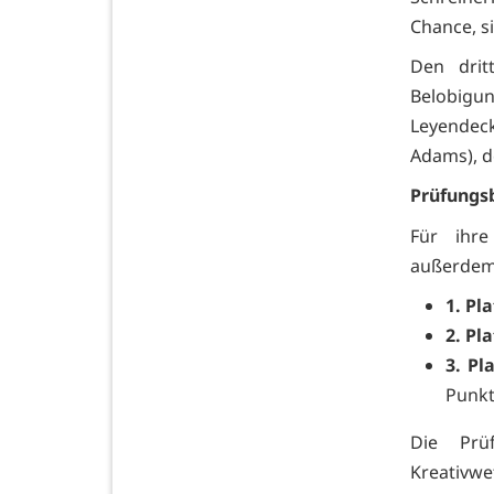
Chance, s
Den drit
Belobigu
Leyendeck
Adams), de
Prüfungs
Für ihre
außerdem 
1. Pla
2. Pla
3. Pla
Punk
Die Prü
Kreativwe