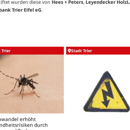
tiftet wurden diese von
Hees + Peters
,
Leyendecker Holz
bank Trier Eifel eG
.
 Trier
Stadt Trier
awandel erhöht
ndheitsrisiken durch