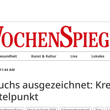
esundheit
Kunst & Kultur
Live
Lokales
 11:44 AM
chs ausgezeichnet: Kre
telpunkt
esellenprüfung
Die Gute Form 2026
Schreinerhandwerk
Trier
L