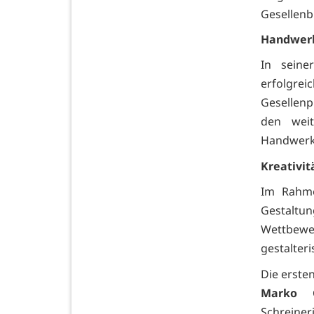
Gesellenbr
Handwerk
In seine
erfolgr
Gesellenp
den wei
Handwerke
Kreativi
Im Rahme
Gestalt
Wettbewer
gestalter
Die erste
Marko 
Schreine