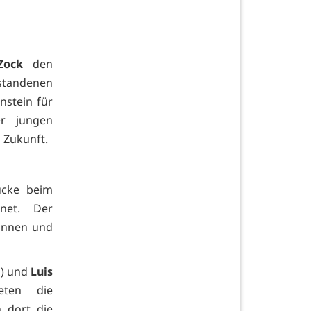
Zock
den
tandenen
nstein für
r jungen
 Zukunft.
ücke beim
net. Der
Können und
s) und
Luis
eten die
 dort die