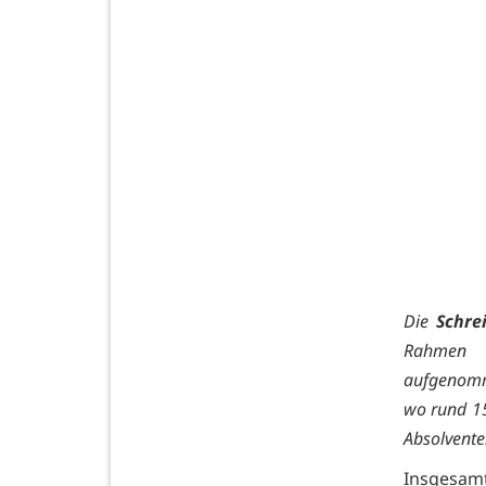
Die
Schre
Rahmen ei
aufgenomm
wo rund 1
Absolventen
Insgesam