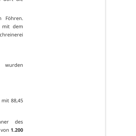
n Föhren.
r mit dem
chreinerei
ng wurden
 mit 88,45
nner des
t von
1.200