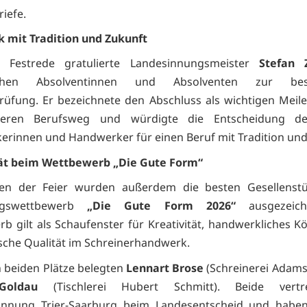
iefe.
 mit Tradition und Zukunft
r Festrede gratulierte Landesinnungsmeister
Stefan 
eichen Absolventinnen und Absolventen zur bes
rüfung. Er bezeichnete den Abschluss als wichtigen Meile
teren Berufsweg und würdigte die Entscheidung de
rinnen und Handwerker für einen Beruf mit Tradition und
tät beim Wettbewerb „Die Gute Form“
n der Feier wurden außerdem die besten Gesellenst
ungswettbewerb
„Die Gute Form 2026“
ausgezeich
b gilt als Schaufenster für Kreativität, handwerkliches 
ische Qualität im Schreinerhandwerk.
n beiden Plätze belegten
Lennart Brose
(Schreinerei Adam
Goldau
(Tischlerei Hubert Schmitt). Beide vertr
rinnung Trier-Saarburg beim Landesentscheid und haben