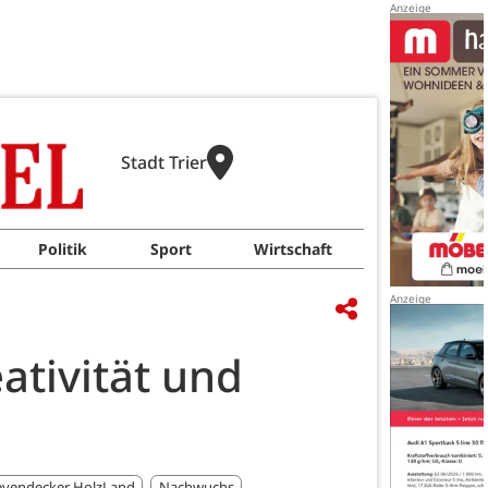
Stadt Trier
Politik
Sport
Wirtschaft
ativität und
eyendecker HolzLand
Nachwuchs