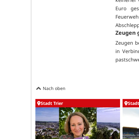
keinerlei
Euro ges
Feuerw
Abschlep
Zeugen 
Zeugen be
in Verbin
pastschwe
Nach oben
Stadt Trier
Stadt