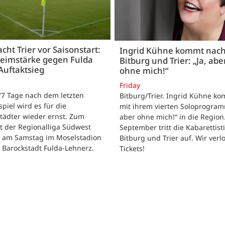
acht Trier vor Saisonstart:
Ingrid Kühne kommt nac
Heimstärke gegen Fulda
Bitburg und Trier: „Ja, abe
Auftaktsieg
ohne mich!“
Friday
 77 Tage nach dem letzten
Bitburg/Trier. Ingrid Kühne k
tspiel wird es für die
mit ihrem vierten Soloprogram
tädter wieder ernst. Zum
aber ohne mich!“ in die Region
t der Regionalliga Südwest
September tritt die Kabarettisti
t am Samstag im Moselstadion
Bitburg und Trier auf. Wir verl
 Barockstadt Fulda-Lehnerz.
Tickets!