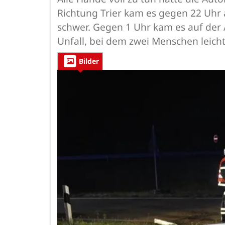
Richtung Trier kam es gegen 22 Uhr 
schwer. Gegen 1 Uhr kam es auf der 
Unfall, bei dem zwei Menschen leicht
Bilder