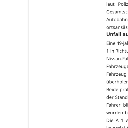
laut Pol
Gesamtsch
Autobah
ortsansä
Unfall a
Eine 49-j
1 in Rich
Nissan-Fa
Fahrzeuge
Fahrzeug
überhole
Beide pra
der Stand
Fahrer bl
wurden be
Die A 1 w