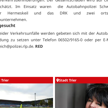
 Verkehrsbehinderungen. Der Gesamtschaden wird auf ci
chätzt. Im Einsatz waren die Autobahnpolizei Schw
ehr Hermeskeil und das DRK und zwei ortsan
punternehmen.
gesucht
ider Verkehrsunfälle werden gebeten sich mit der Autob
dung zu setzen unter Telefon 06502/9165-0 oder per E-
ich@polizei.rlp.de.
RED
 Trier
Stadt Trier