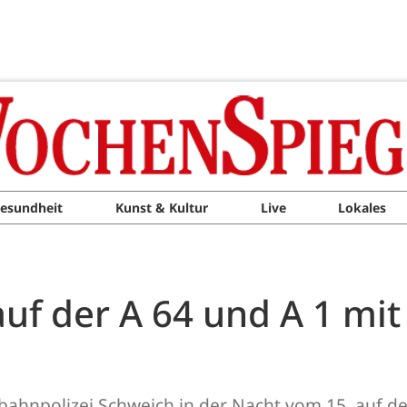
esundheit
Kunst & Kultur
Live
Lokales
auf der A 64 und A 1 mi
obahnpolizei Schweich in der Nacht vom 15. auf d