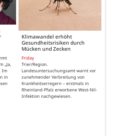
h
r
Klimawandel erhöht
Gesundheitsrisiken durch
Mücken und Zecken
Friday
ommt
Trier/Region.
m „Ja,
Landesuntersuchungsamt warnt vor
. Im
zunehmender Verbreitung von
n in
Krankheitserregern – erstmals in
osen
Rheinland-Pfalz erworbene West-Nil-
Infektion nachgewiesen.