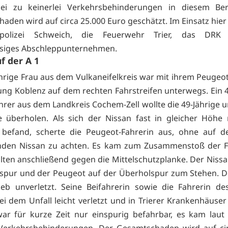
izei zu keinerlei Verkehrsbehinderungen in diesem Ber
aden wird auf circa 25.000 Euro geschätzt. Im Einsatz hier
npolizei Schweich, die Feuerwehr Trier, das DRK
ssiges Abschleppunternehmen.
uf der A 1
ährige Frau aus dem Vulkaneifelkreis war mit ihrem Peugeot
tung Koblenz auf dem rechten Fahrstreifen unterwegs. Ein 4
hrer aus dem Landkreis Cochem-Zell wollte die 49-Jährige 
 überholen. Als sich der Nissan fast in gleicher Höhe
 befand, scherte die Peugeot-Fahrerin aus, ohne auf de
nden Nissan zu achten. Es kam zum Zusammenstoß der F
llten anschließend gegen die Mittelschutzplanke. Der Niss
spur und der Peugeot auf der Überholspur zum Stehen. D
ieb unverletzt. Seine Beifahrerin sowie die Fahrerin d
i dem Unfall leicht verletzt und in Trierer Krankenhäuser
ar für kurze Zeit nur einspurig befahrbar, es kam laut 