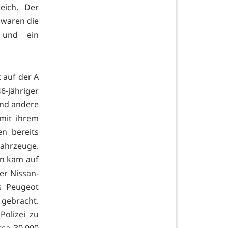
eich. Der
 waren die
 und ein
 auf der A
6-jähriger
und andere
 mit ihrem
n bereits
ahrzeuge.
an kam auf
er Nissan-
es Peugeot
 gebracht.
Polizei zu