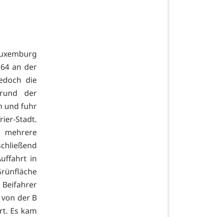
Luxemburg
 64 an der
jedoch die
grund der
m und fuhr
ier-Stadt.
r mehrere
chließend
uffahrt in
Grünfläche
Beifahrer
 von der B
rt. Es kam