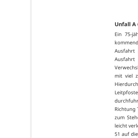
Unfall A
Ein 75-j
kommend n
Ausfahrt 
Ausfahrt
Verwechsl
mit viel 
Hierdurc
Leitpfos
durchfuhr
Richtung 
zum Steh
leicht ve
51 auf di