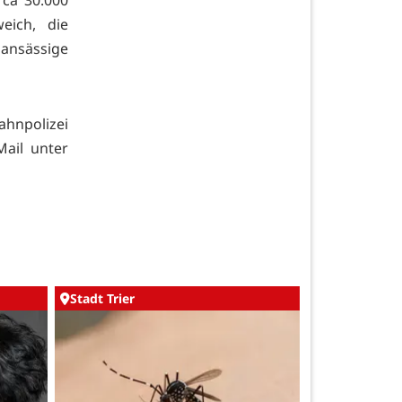
rca 30.000
eich, die
sässige
ahnpolizei
Mail unter
Stadt Trier