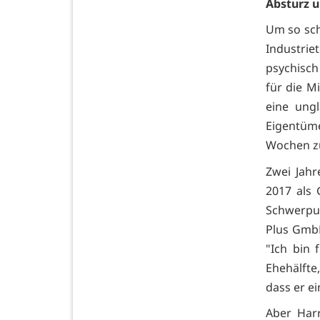
Absturz 
Um so schl
Industrie
psychisch
für die M
eine ung
Eigentüme
Wochen z
Zwei Jahr
2017 als 
Schwerpun
Plus GmbH
"Ich bin 
Ehehälfte,
dass er ei
Aber Harr