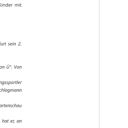
Kinder mit
urt sein 2.
ion Ü". Von
ngssportler
 Schlagmann
artenschau
 hat er, an