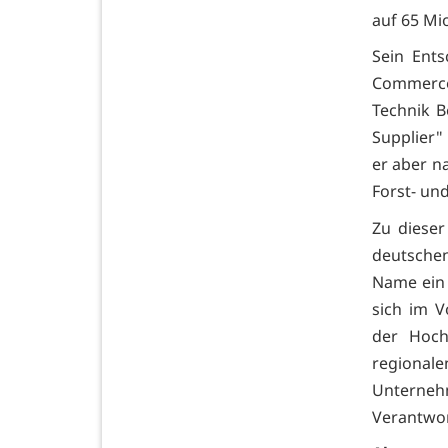
auf 65 Mio
Sein Ents
Commerce"
Technik Be
Supplier"
er aber n
Forst- und
Zu dieser
deutschen
Name ein B
sich im V
der Hoch
regional
Unterne
Verantwor