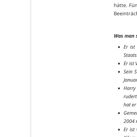
hätte. Fü
Beeinträc
Was man s
Er ist
Staat
Er ist
Sein 
Januar
Harry 
ruder
hat e
Gemei
2004 
Er ist