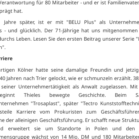
Verantwortung für 80 Mitarbeiter - und er ist Familienvater.
prägt hat.
1 Jahre später, ist er mit "BELU Plus" als Unternehme
s - und glücklich. Der 71-Jährige hat uns mitgenommen 
 durchs Leben. Lesen Sie den ersten Beitrag unserer Serie
n".
rriere
rtigen Kölner hatte seine damalige Freundin und jetzig
40 Jahren nach Trier gelockt, wie er schmunzeln erzählt. 3
seiner Unternehmertätigkeit als Anwalt zugelassen. Mi
ginnt Thieles bewegte Geschichte. Beim Sa
nternehmen "Trosaplast", später "Tectro Kunststofftechn
steile Karriere vom Prokuristen zum Geschäftsführe
 der alleinigen Geschäftsführung. Er schafft neue Struktu
nd erweitert sie um Standorte in Polen und den 
mensgruppe wächst von 14 Mio. DM und 180 Mitarbeiter