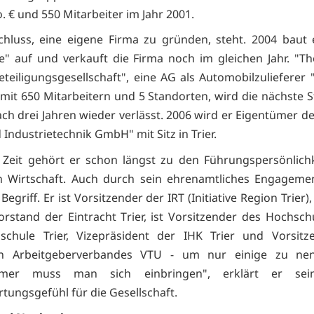
. € und 550 Mitarbeiter im Jahr 2001.
chluss, eine eigene Firma zu gründen, steht. 2004 baut 
 auf und verkauft die Firma noch im gleichen Jahr. "T
teiligungsgesellschaft", eine AG als Automobilzulieferer "
 mit 650 Mitarbeitern und 5 Standorten, wird die nächste St
ach drei Jahren wieder verlässt. 2006 wird er Eigentümer d
 Industrietechnik GmbH" mit Sitz in Trier.
 Zeit gehört er schon längst zu den Führungspersönlich
 Wirtschaft. Auch durch sein ehrenamtliches Engagemen
egriff. Er ist Vorsitzender der IRT (Initiative Region Trier)
orstand der Eintracht Trier, ist Vorsitzender des Hochsch
schule Trier, Vizepräsident der IHK Trier und Vorsitz
en Arbeitgeberverbandes VTU - um nur einige zu nen
hmer muss man sich einbringen", erklärt er sei
tungsgefühl für die Gesellschaft.