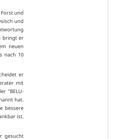
r Forst und
ysisch und
antwortung
 bringt er
dem neuen
ts nach 10
cheidet er
erater mit
der "BELU-
nannt hat.
ne bessere
ankbar ist,
er gesucht