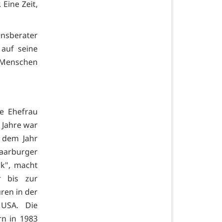
 Eine Zeit,
nsberater
auf seine
 "Menschen
e Ehefrau
8 Jahre war
t dem Jahr
arburger
ik", macht
r bis zur
ren in der
USA. Die
n in 1983