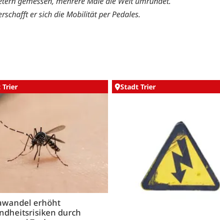
etern gemessen, mehrere Male die Welt umrundet.
verschafft er sich die Mobilität per Pedales.
 Trier
Stadt Trier
awandel erhöht
ndheitsrisiken durch