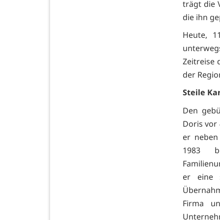
trägt die 
die ihn ge
Heute, 1
unterweg
Zeitreise
der Regio
Steile Ka
Den gebü
Doris vor 
er neben 
1983 be
Familienu
er eine 
Übernahme
Firma u
Unterneh