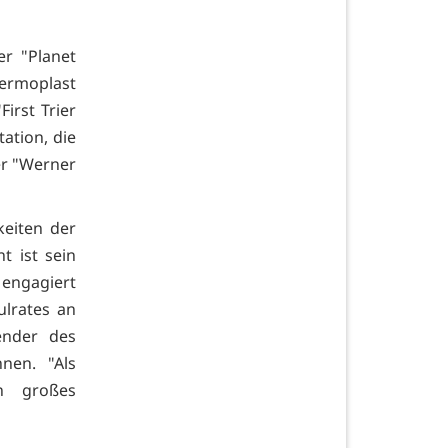
er "Planet
hermoplast
First Trier
ation, die
er "Werner
keiten der
t ist sein
, engagiert
ulrates an
ender des
nen. "Als
n großes