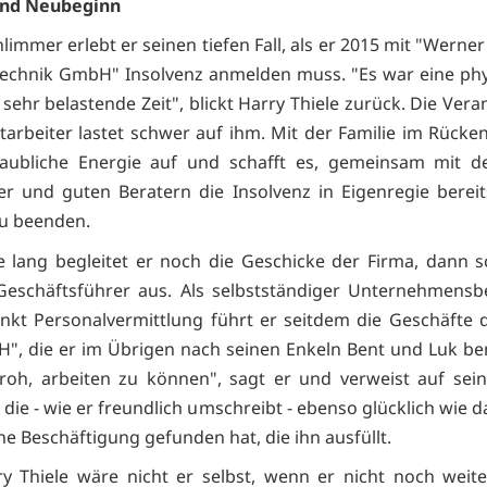
und Neubeginn
immer erlebt er seinen tiefen Fall, als er 2015 mit "Werne
technik GmbH" Insolvenz anmelden muss. "Es war eine ph
 sehr belastende Zeit", blickt Harry Thiele zurück. Die Ver
itarbeiter lastet schwer auf ihm. Mit der Familie im Rücken
laubliche Energie auf und schafft es, gemeinsam mit 
r und guten Beratern die Insolvenz in Eigenregie berei
u beenden.
e lang begleitet er noch die Geschicke der Firma, dann s
Geschäftsführer aus. Als selbstständiger Unternehmensb
kt Personalvermittlung führt er seitdem die Geschäfte 
", die er im Übrigen nach seinen Enkeln Bent und Luk be
froh, arbeiten zu können", sagt er und verweist auf sei
 die - wie er freundlich umschreibt - ebenso glücklich wie d
ne Beschäftigung gefunden hat, die ihn ausfüllt.
y Thiele wäre nicht er selbst, wenn er nicht noch weit