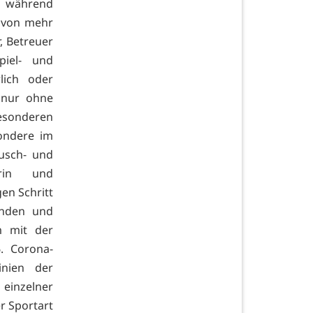
s während
s von mehr
, Betreuer
piel- und
lich oder
n nur ohne
sonderen
ondere im
Dusch- und
erin und
gen Schritt
benden und
m mit der
. Corona-
inien der
einzelner
r Sportart