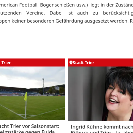
American Football, Bogenschießen usw.) liegt in der Zuständ
nutzenden Vereine. Dabei ist auch zu berücksichti
ppen keiner besonderen Gefährdung ausgesetzt werden. 
 Trier
Stadt Trier
acht Trier vor Saisonstart:
Ingrid Kühne kommt nac
Heimstärke gegen Fulda
Bitburg und Trier: „Ja, abe