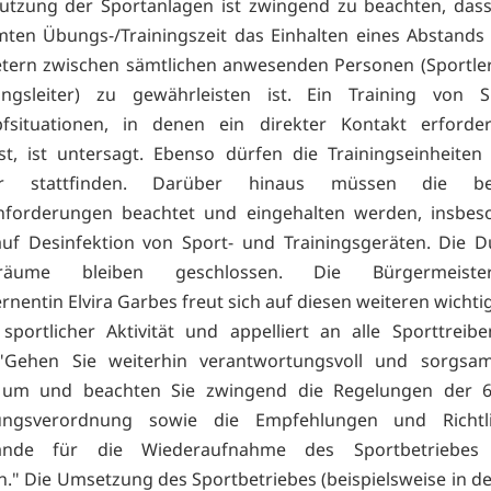
Nutzung der Sportanlagen ist zwingend zu beachten, das
ten Übungs-/Trainingszeit das Einhalten eines Abstand
etern zwischen sämtlichen anwesenden Personen (Sportler
gsleiter) zu gewährleisten ist. Ein Training von S
fsituationen, in denen ein direkter Kontakt erforder
st, ist untersagt. Ebenso dürfen die Trainingseinheite
er stattfinden. Darüber hinaus müssen die be
nforderungen beachtet und eingehalten werden, insbes
auf Desinfektion von Sport- und Trainingsgeräten. Die 
eräume bleiben geschlossen. Die Bürgermeist
nentin Elvira Garbes freut sich auf diesen weiteren wichti
portlicher Aktivität und appelliert an alle Sporttrei
 "Gehen Sie weiterhin verantwortungsvoll und sorgsa
n um und beachten Sie zwingend die Regelungen der 6
ngsverordnung sowie die Empfehlungen und Richtl
ände für die Wiederaufnahme des Sportbetriebes 
n." Die Umsetzung des Sportbetriebes (beispielsweise in de