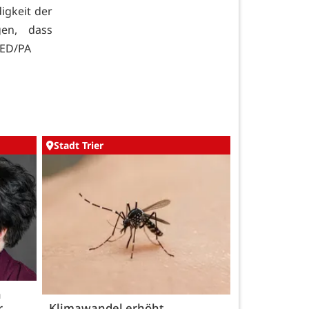
igkeit der
gen, dass
RED/PA
Stadt Trier
h
r
Klimawandel erhöht