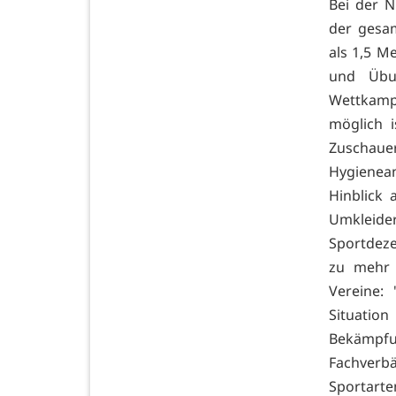
Bei der 
der gesam
als 1,5 M
und Übun
Wettkamp
möglich i
Zuschau
Hygienea
Hinblick 
Umkleid
Sportdezer
zu mehr s
Vereine:
Situatio
Bekämpfu
Fachverb
Sportarte