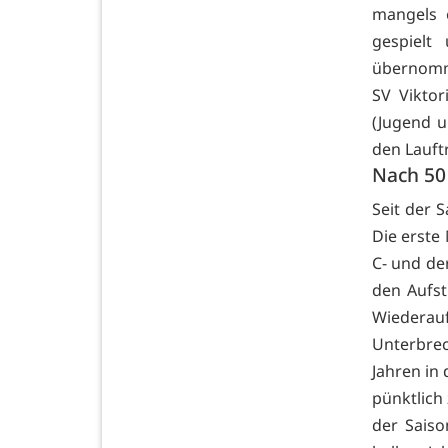
mangels e
gespielt
übernomme
SV Viktor
(Jugend u
den Lauftr
Nach 50 
Seit der 
Die erste
C- und de
den Aufsti
Wiederauf
Unterbrec
Jahren in 
pünktlich
der Saiso