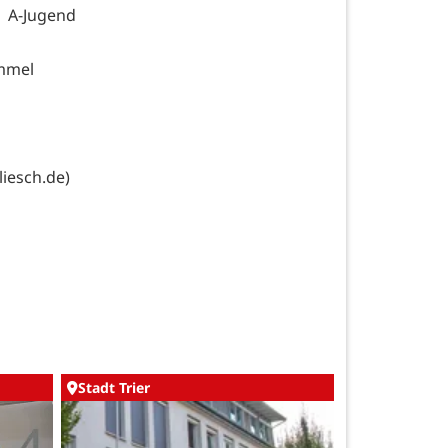
 A-Jugend
emmel
iesch.de)
Stadt Trier