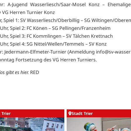
r: A-Jugend Wasserliesch/Saar-Mosel Konz – Ehemalige
VG Herren Turnier Konz
r, Spiel 1: SV Wasserliesch/Oberbillig – SG Wiltingen/Ober
 Uhr, Spiel 2: FC Könen – SG Pellingen/Franzenheim
 Uhr, Spiel 3: FC Kommlingen – SV Tälchen Krettnach
 Uhr, Spiel 4: SG Nittel/Wellen/Temmels – SV Konz
r: Jedermann-Elfmeter-Turnier (Anmeldung
info@sv-wasserl
nntag Fortsetzung des VG Herren Turniers.
fos gibt es
hier
.
RED
 Trier
Stadt Trier