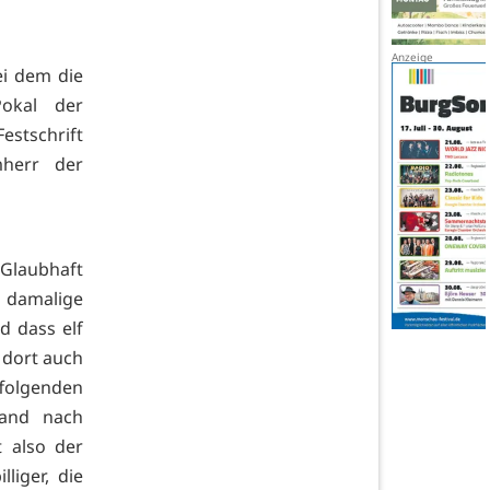
ei dem die
Pokal der
estschrift
mherr der
Glaubhaft
s damalige
d dass elf
 dort auch
uffolgenden
fand nach
t also der
liger, die