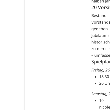
halben Ja
20 Vors
Bestand 
Vorstands
gegeben.
Jubiläum
historisc
zu den ei
– umfasse
Spielpla
Freitag, 26.
18.30
20 Uh
Samstag, 27
10 
nicol