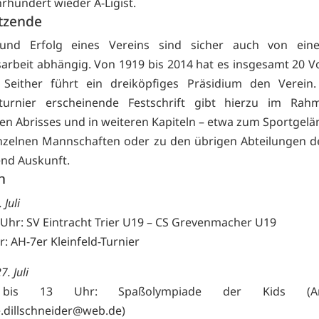
hrhundert wieder A-Ligist.
itzende
und Erfolg eines Vereins sind sicher auch von eine
arbeit abhängig. Von 1919 bis 2014 hat es insgesamt 20 V
 Seither führt ein dreiköpfiges Präsidium den Verein
sturnier erscheinende Festschrift gibt hierzu im Rah
hen Abrisses und in weiteren Kapiteln – etwa zum Sportgelän
nzelnen Mannschaften oder zu den übrigen Abteilungen d
nd Auskunft.
n
 Juli
 Uhr: SV Eintracht Trier U19 – CS Grevenmacher U19
r: AH-7er Kleinfeld-Turnier
. Juli
bis 13 Uhr: Spaßolympiade der Kids (An
e.dillschneider@web.de)