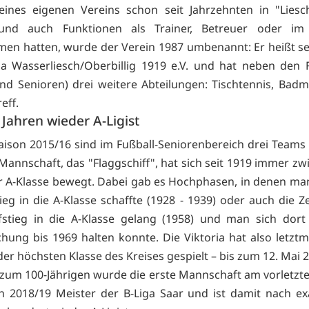
ines eigenen Vereins schon seit Jahrzehnten in "Liesc
 und auch Funktionen als Trainer, Betreuer oder im
n hatten, wurde der Verein 1987 umbenannt: Er heißt se
ia Wasserliesch/Oberbillig 1919 e.V. und hat neben den 
nd Senioren) drei weitere Abteilungen: Tischtennis, Bad
eff.
Jahren wieder A-Ligist
Saison 2015/16 sind im Fußball-Seniorenbereich drei Teams
 Mannschaft, das "Flaggschiff", hat sich seit 1919 immer zw
r A-Klasse bewegt. Dabei gab es Hochphasen, in denen ma
eg in die A-Klasse schaffte (1928 - 1939) oder auch die Ze
stieg in die A-Klasse gelang (1958) und man sich dort
hung bis 1969 halten konnte. Die Viktoria hat also letztm
der höchsten Klasse des Kreises gespielt – bis zum 12. Mai
 zum 100-Jährigen wurde die erste Mannschaft am vorletzte
n 2018/19 Meister der B-Liga Saar und ist damit nach e