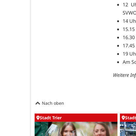
12 Uh
SVWO 
14 Uh
15.15
16.30
17.45
19 Uh
Am So
Weitere In
Nach oben
Stadt Trier
Stadt