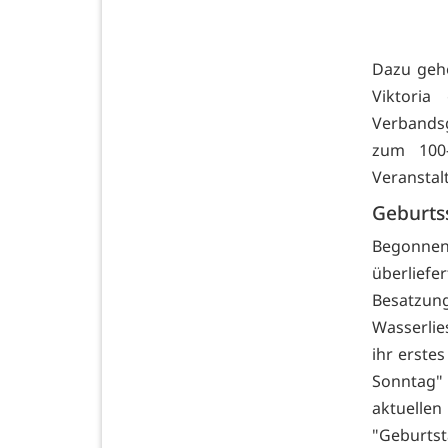
Dazu gehö
Viktoria
Verbandsg
zum 100-
Veranstal
Geburts
Begonnen
überliefe
Besatzung
Wasserlie
ihr erstes
Sonntag"
aktuellen
"Geburtst