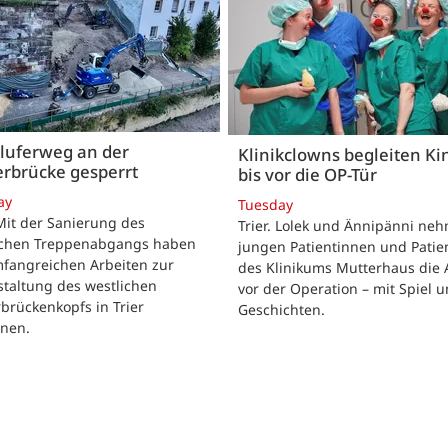
luferweg an der
Klinikclowns begleiten Ki
rbrücke gesperrt
bis vor die OP-Tür
ay
Tuesday
 Mit der Sanierung des
Trier. Lolek und Ännipänni ne
ichen Treppenabgangs haben
jungen Patientinnen und Patie
mfangreichen Arbeiten zur
des Klinikums Mutterhaus die 
taltung des westlichen
vor der Operation – mit Spiel 
brückenkopfs in Trier
Geschichten.
nen.