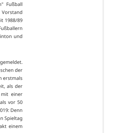
h" Fußball
 Vorstand
it 1988/89
Fußballern
minton und
 gemeldet.
ischen der
n erstmals
it, als der
 mit einer
als vor 50
 2019: Denn
n Spieltag
xakt einem