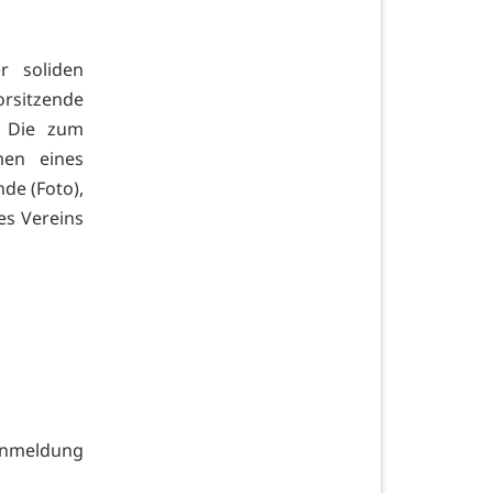
r soliden
orsitzende
. Die zum
men eines
de (Foto),
es Vereins
meldung