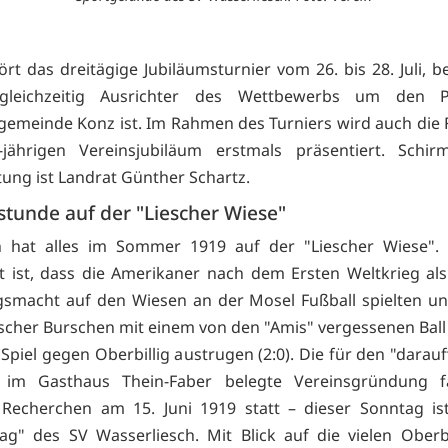
rt das dreitägige Jubiläumsturnier vom 26. bis 28. Juli, b
 gleichzeitig Ausrichter des Wettbewerbs um den 
emeinde Konz ist. Im Rahmen des Turniers wird auch die F
jährigen Vereinsjubiläum erstmals präsentiert. Schir
tung ist Landrat Günther Schartz.
stunde auf der "Liescher Wiese"
 hat alles im Sommer 1919 auf der "Liescher Wiese". 
rt ist, dass die Amerikaner nach dem Ersten Weltkrieg al
smacht auf den Wiesen an der Mosel Fußball spielten un
scher Burschen mit einem von den "Amis" vergessenen Ball
 Spiel gegen Oberbillig austrugen (2:0). Die für den "dara
 im Gasthaus Thein-Faber belegte Vereinsgründung 
 Recherchen am 15. Juni 1919 statt – dieser Sonntag is
ag" des SV Wasserliesch. Mit Blick auf die vielen Oberbil