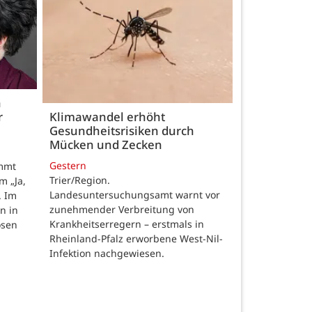
h
r
Klimawandel erhöht
Gesundheitsrisiken durch
Mücken und Zecken
Gestern
ommt
Trier/Region.
m „Ja,
Landesuntersuchungsamt warnt vor
. Im
zunehmender Verbreitung von
n in
Krankheitserregern – erstmals in
osen
Rheinland-Pfalz erworbene West-Nil-
Infektion nachgewiesen.