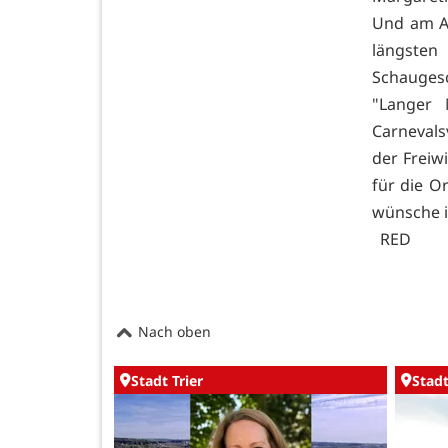
Und am Ab
längste
Schaugesc
"Langer 
Carnevals
der Freiw
für die O
wünsche i
RED
Nach oben
Stadt Trier
Stadt