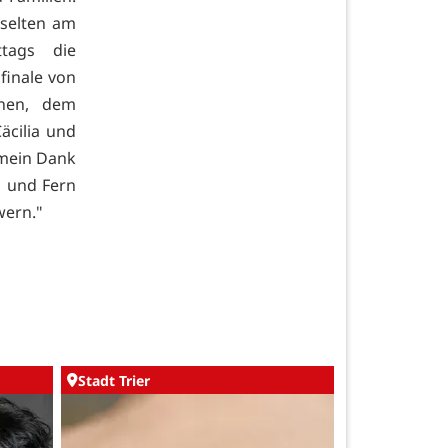
 selten am
tags die
finale von
inen, dem
äcilia und
 mein Dank
h und Fern
wern."
Stadt Trier