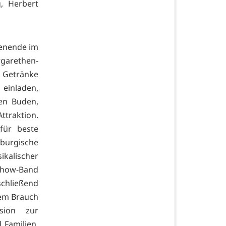
, Herbert
henende im
rgarethen-
e Getränke
einladen,
len Buden,
ttraktion.
für beste
burgische
alischer
Show-Band
schließend
tem Brauch
sion zur
 Familien.