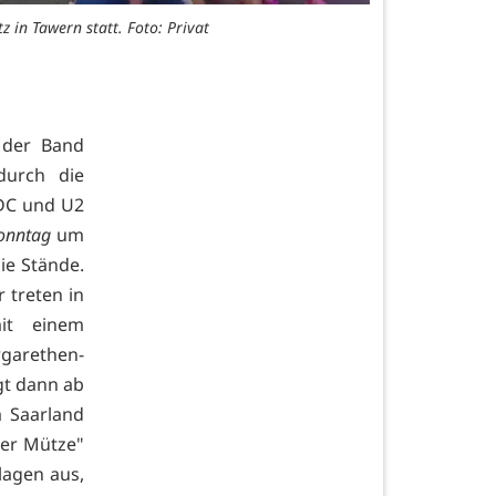
in Tawern statt. Foto: Privat
 der Band
durch die
/DC und U2
onntag
um
ie Stände.
 treten in
it einem
garethen-
gt dann ab
 Saarland
ger Mütze"
lagen aus,