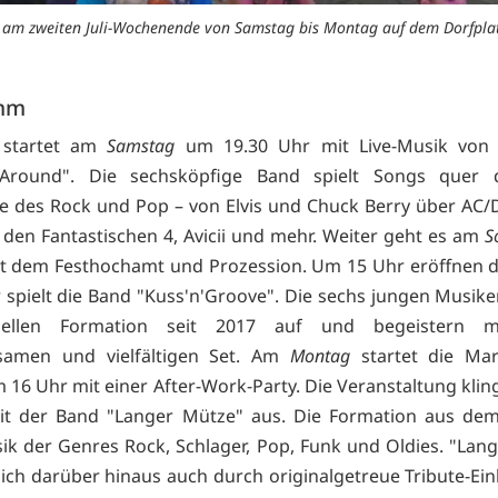
 am zweiten Juli-Wochenende von Samstag bis Montag auf dem Dorfplatz 
mm
 startet am
Samstag
um 19.30 Uhr mit Live-Musik von
 Around". Die sechsköpfige Band spielt Songs quer 
e des Rock und Pop – von Elvis und Chuck Berry über AC
u den Fantastischen 4, Avicii und mehr. Weiter geht es am
S
t dem Festhochamt und Prozession. Um 15 Uhr eröffnen d
 spielt die Band "
Kuss'n'Groove". Die sechs jungen Musiker
uellen Formation seit 2017 auf und begeistern m
tsamen und vielfältigen Set. Am
Montag
startet die Mar
 16 Uhr mit einer After-Work-Party. Die Veranstaltung klin
it der Band "
Langer Mütze" aus. Die Formation aus dem
sik der Genres Rock, Schlager, Pop, Funk und Oldies. "Lan
sich darüber hinaus auch durch originalgetreue Tribute-Ein