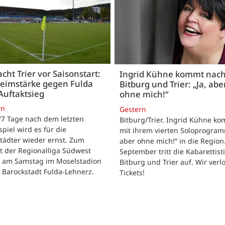
acht Trier vor Saisonstart:
Ingrid Kühne kommt nac
Heimstärke gegen Fulda
Bitburg und Trier: „Ja, abe
Auftaktsieg
ohne mich!“
rn
Gestern
 77 Tage nach dem letzten
Bitburg/Trier. Ingrid Kühne k
tspiel wird es für die
mit ihrem vierten Soloprogram
tädter wieder ernst. Zum
aber ohne mich!“ in die Region
t der Regionalliga Südwest
September tritt die Kabarettisti
t am Samstag im Moselstadion
Bitburg und Trier auf. Wir verl
 Barockstadt Fulda-Lehnerz.
Tickets!