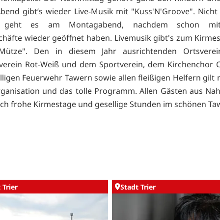
end gibt’s wieder Live-Musik mit "Kuss'N'Groove". Nicht
n geht es am Montagabend, nachdem schon mit
häfte wieder geöffnet haben. Livemusik gibt's zum Kirmes
Mütze". Den in diesem Jahr ausrichtenden Ortsvere
verein Rot-Weiß und dem Sportverein, dem Kirchenchor C
illigen Feuerwehr Tawern sowie allen fleißigen Helfern gilt
rganisation und das tolle Programm. Allen Gästen aus Na
ch frohe Kirmestage und gesellige Stunden im schönen Ta
 Trier
Stadt Trier