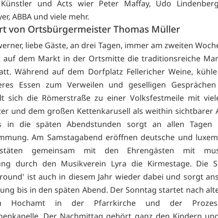
 Künstler und Acts wier Peter Maffay, Udo Lindenberg
r, ABBA und viele mehr.
t von Ortsbürgermeister Thomas Müller
werner, liebe Gäste, an drei Tagen, immer am zweiten Woc
det auf dem Markt in der Ortsmitte die traditionsreiche Ma
att. Während auf dem Dorfplatz Fellericher Weine, kühl
eres Essen zum Verweilen und geselligen Gesprächen 
t sich die Römerstraße zu einer Volksfestmeile mit vie
er und dem großen Kettenkarusell als weithin sichtbarer A
s in die späten Abendstunden sorgt an allen Tagen 
immung. Am Samstagabend eröffnen deutsche und luxem
estäten gemeinsam mit den Ehrengästen mit musik
g durch den Musikverein Lyra die Kirmestage. Die 
Around' ist auch in diesem Jahr wieder dabei und sorgt an
ung bis in den späten Abend. Der Sonntag startet nach al
 Hochamt in der Pfarrkirche und der Prozes
enkapelle. Der Nachmittag gehört ganz den Kindern und