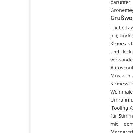
darunter
Grönemeye
Grußwor
"Liebe Ta
Juli, fin
Kirmes st
und leck
verwandel
Autoscout
Musik bi
Kirmesst
Weinmaj
Umrahmun
'Fooling 
für Stimm
mit dem
Margareth