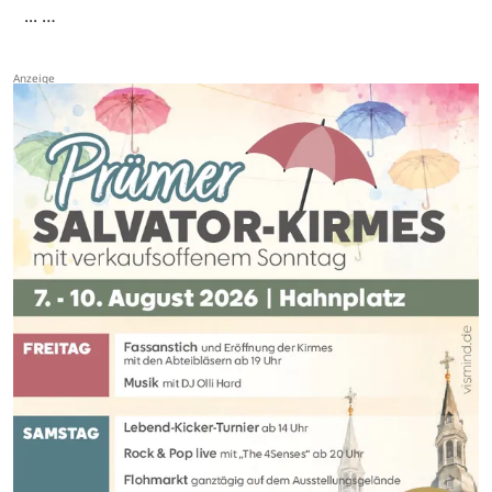
... …