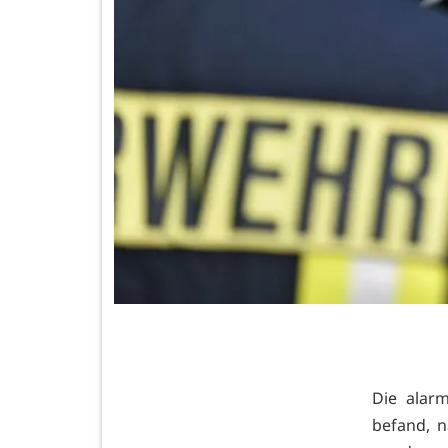
Die alar
befand, n