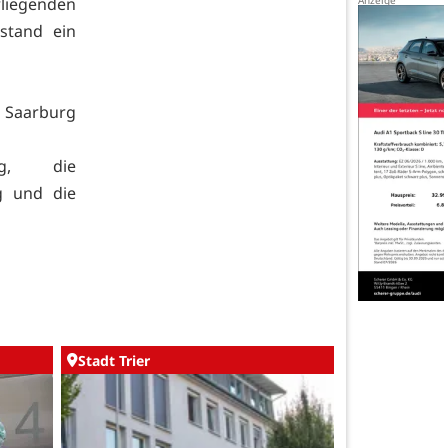
liegenden
stand ein
d Saarburg
rg, die
g und die
Stadt Trier