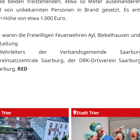
ie beiden freistehenden, etwa 50 Meter auseinanderer
el von unbekannten Personen in Brand gesetzt. Es ent
n Höhe von etwa 1.000 Euro.
z waren die Freiwilligen Feuerwehren Ayl, Biebelhausen un
 Leitung
hrleiters der Verbandsgemeinde Saarbu
reinsatzzentrale Saarburg, der DRK-Ortsverein Saarbur
aarburg.
RED
 Trier
Stadt Trier