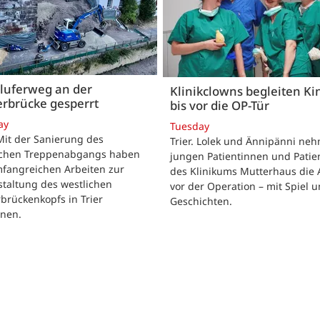
luferweg an der
Klinikclowns begleiten Ki
rbrücke gesperrt
bis vor die OP-Tür
ay
Tuesday
 Mit der Sanierung des
Trier. Lolek und Ännipänni ne
ichen Treppenabgangs haben
jungen Patientinnen und Patie
mfangreichen Arbeiten zur
des Klinikums Mutterhaus die 
taltung des westlichen
vor der Operation – mit Spiel 
brückenkopfs in Trier
Geschichten.
nen.