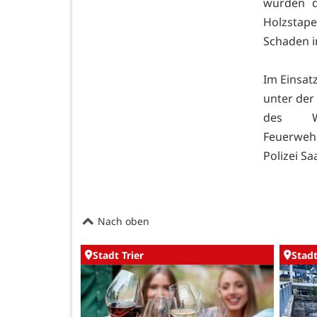
wurden d
Holzstap
Schaden i
Im Einsat
unter der
des We
Feuerweh
Polizei S
Nach oben
Stadt Trier
Stadt