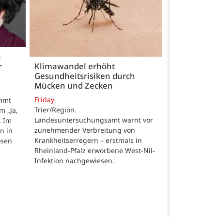
h
r
Klimawandel erhöht
Gesundheitsrisiken durch
Mücken und Zecken
Friday
ommt
Trier/Region.
m „Ja,
Landesuntersuchungsamt warnt vor
. Im
zunehmender Verbreitung von
n in
Krankheitserregern – erstmals in
osen
Rheinland-Pfalz erworbene West-Nil-
Infektion nachgewiesen.