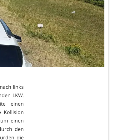
nach links
nden LKW.
te einen
 Kollision
rum einen
durch den
urden die