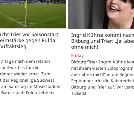
acht Trier vor Saisonstart:
Ingrid Kühne kommt nac
Heimstärke gegen Fulda
Bitburg und Trier: „Ja, abe
Auftaktsieg
ohne mich!“
Friday
 77 Tage nach dem letzten
Bitburg/Trier. Ingrid Kühne k
tspiel wird es für die
mit ihrem vierten Soloprogram
tädter wieder ernst. Zum
aber ohne mich!“ in die Region
t der Regionalliga Südwest
September tritt die Kabarettisti
t am Samstag im Moselstadion
Bitburg und Trier auf. Wir verl
 Barockstadt Fulda-Lehnerz.
Tickets!