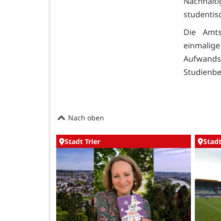
Nachhalt
studentis
Die Amts
einmalig
Aufwands
Studienb
Nach oben
Stadt Trier
Stadt