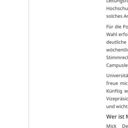
Leitungsf
Hochschul
solches A
Für die P
Wahl erfo
deutliche
wöchentl
Stimmrech
Campusleb
Universit
freue mic
Künftig w
Vizepräsi
und wicht
Wer ist
Mick De