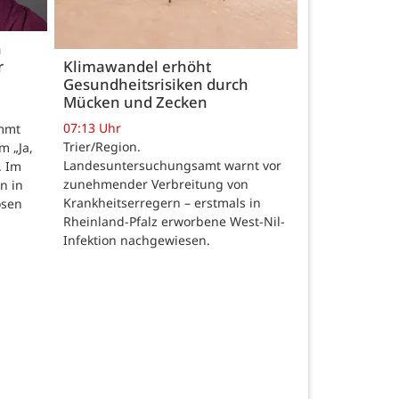
h
r
Klimawandel erhöht
Gesundheitsrisiken durch
Mücken und Zecken
07:13 Uhr
ommt
Trier/Region.
m „Ja,
Landesuntersuchungsamt warnt vor
. Im
zunehmender Verbreitung von
n in
Krankheitserregern – erstmals in
osen
Rheinland-Pfalz erworbene West-Nil-
Infektion nachgewiesen.