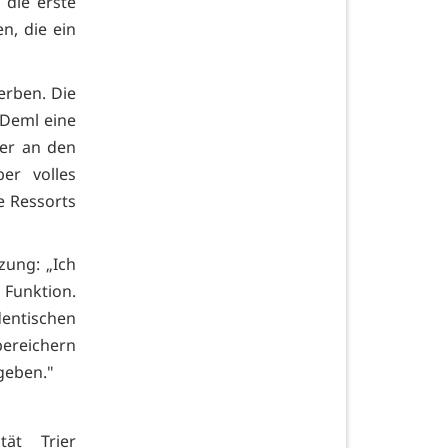
 die erste
n, die ein
erben. Die
 Deml eine
 er an den
er volles
e Ressorts
zung: „Ich
 Funktion.
dentischen
bereichern
geben."
ät Trier