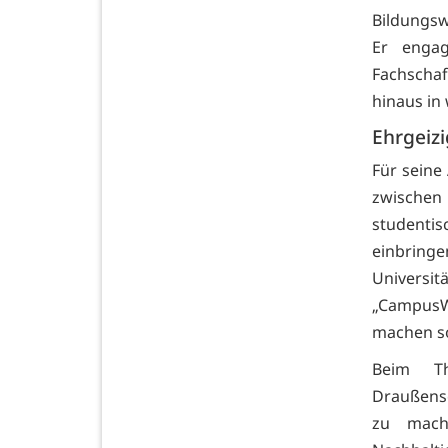
Bildungsw
Er engag
Fachschaf
hinaus in
Ehrgeiz
Für seine
zwischen
studentis
einbrin
Universit
„CampusWo
machen so
Beim Th
Draußens
zu mach