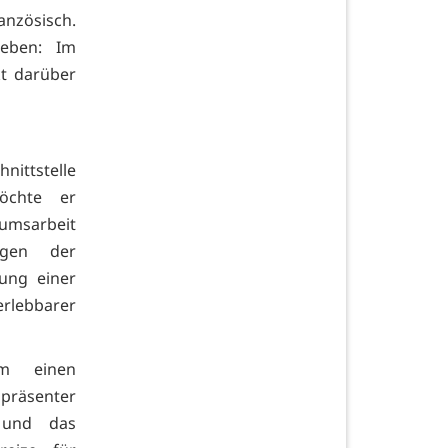
anzösisch.
Leben: Im
kt darüber
nittstelle
möchte er
iumsarbeit
ngen der
lung einer
erlebbarer
em einen
präsenter
 und das