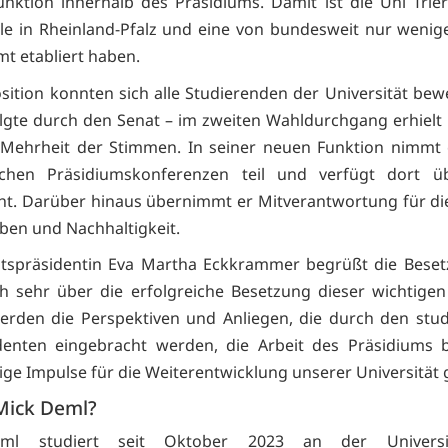
unktion innerhalb des Präsidiums. Damit ist die Uni Trier
e in Rheinland-Pfalz und eine von bundesweit nur wenige
mt etabliert haben.
osition konnten sich alle Studierenden der Universität bew
lgte durch den Senat – im zweiten Wahldurchgang erhielt
 Mehrheit der Stimmen. In seiner neuen Funktion nimmt
ichen Präsidiumskonferenzen teil und verfügt dort üb
t. Darüber hinaus übernimmt er Mitverantwortung für di
en und Nachhaltigkeit.
ätspräsidentin Eva Martha Eckkrammer begrüßt die Beset
h sehr über die erfolgreiche Besetzung dieser wichtigen
erden die Perspektiven und Anliegen, die durch den stu
denten eingebracht werden, die Arbeit des Präsidiums 
ige Impulse für die Weiterentwicklung unserer Universität 
 Mick Deml?
ml studiert seit Oktober 2023 an der Universit