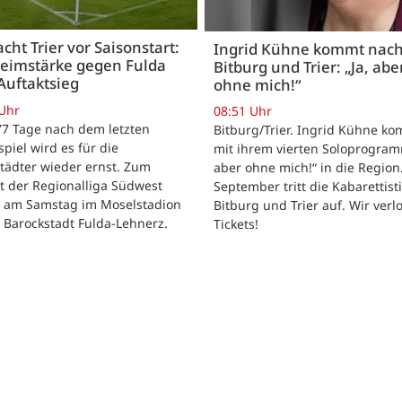
acht Trier vor Saisonstart:
Ingrid Kühne kommt nac
Heimstärke gegen Fulda
Bitburg und Trier: „Ja, abe
Auftaktsieg
ohne mich!“
 Uhr
08:51 Uhr
 77 Tage nach dem letzten
Bitburg/Trier. Ingrid Kühne k
tspiel wird es für die
mit ihrem vierten Soloprogram
tädter wieder ernst. Zum
aber ohne mich!“ in die Region
t der Regionalliga Südwest
September tritt die Kabarettisti
t am Samstag im Moselstadion
Bitburg und Trier auf. Wir verl
 Barockstadt Fulda-Lehnerz.
Tickets!