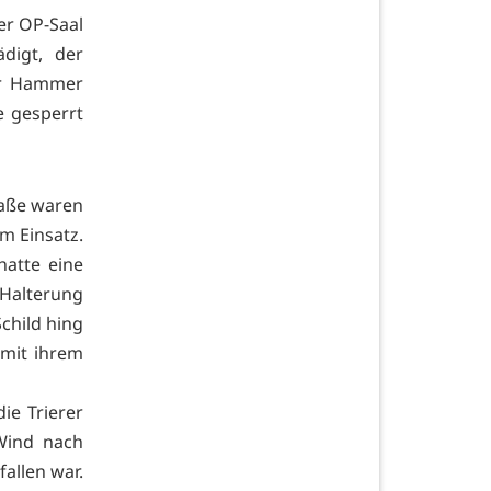
er OP-Saal
ädigt, der
er Hammer
 gesperrt
raße waren
m Einsatz.
hatte eine
 Halterung
child hing
mit ihrem
ie Trierer
Wind nach
allen war.