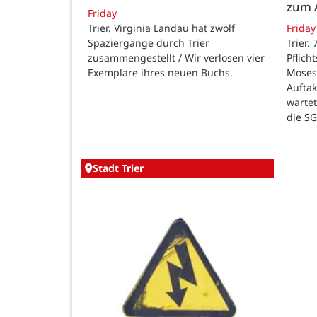
zum 
Friday
Trier. Virginia Landau hat zwölf
Friday
Spaziergänge durch Trier
Trier.
zusammengestellt / Wir verlosen vier
Pflich
Exemplare ihres neuen Buchs.
Moses
Auftak
warte
die SG
Stadt Trier