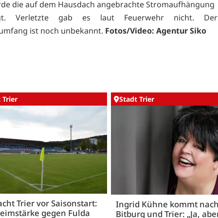
rde die auf dem Hausdach angebrachte Stromaufhängung
igt. Verletzte gab es laut Feuerwehr nicht. De
umfang ist noch unbekannt.
Fotos/Video: Agentur Siko
 Trier
Stadt Trier
acht Trier vor Saisonstart:
Ingrid Kühne kommt nac
Heimstärke gegen Fulda
Bitburg und Trier: „Ja, abe