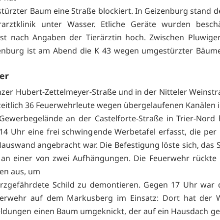
türzter Baum eine Straße blockiert. In Geizenburg stand d
rarztklinik unter Wasser. Etliche Geräte wurden besch
ist nach Angaben der Tierärztin hoch. Zwischen Pluwig
enburg ist am Abend die K 43 wegen umgestürzter Bäume
ier
nzer Hubert-Zettelmeyer-Straße und in der Nitteler Weinst
eitlich 36 Feuerwehrleute wegen übergelaufenen Kanälen i
ewerbegelände an der Castelforte-Straße in Trier-Nord 
4 Uhr eine frei schwingende Werbetafel erfasst, die per
Hauswand angebracht war. Die Befestigung löste sich, das S
 an einer von zwei Aufhängungen. Die Feuerwehr rückte 
en aus, um
rzgefährdete Schild zu demontieren. Gegen 17 Uhr war d
uerwehr auf dem Markusberg im Einsatz: Dort hat der 
ldungen einen Baum umgeknickt, der auf ein Hausdach gef