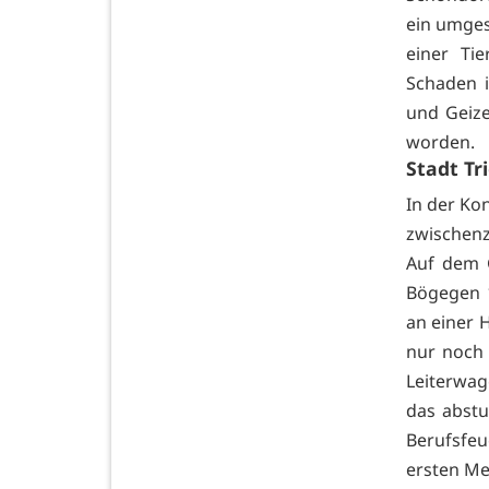
ein umges
einer Tie
Schaden 
und Geiz
worden.
Stadt Tr
In der Ko
zwischenz
Auf dem G
Bögegen 1
an einer 
nur noch
Leiterwag
das abstu
Berufsfe
ersten Me