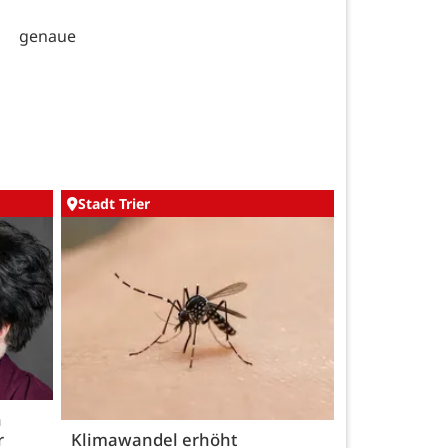
r genaue
Stadt Trier
h
r
Klimawandel erhöht