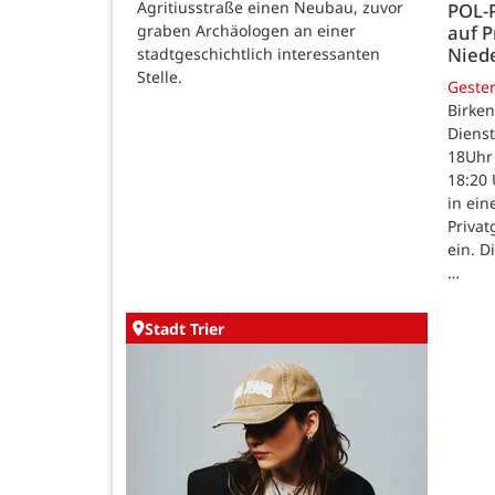
Agritiusstraße einen Neubau, zuvor
POL-
auf P
graben Archäologen an einer
Nied
stadtgeschichtlich interessanten
Stelle.
Geste
Birken
Dienst
18Uhr 
18:20 
in ein
Priva
ein. D
…
Stadt Trier