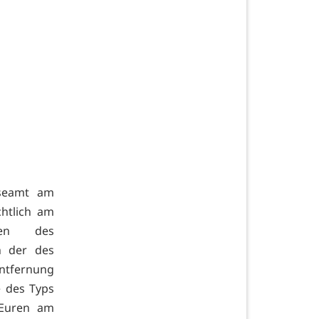
sseamt am
chtlich am
ten des
h der des
Entfernung
e des Typs
 Euren am