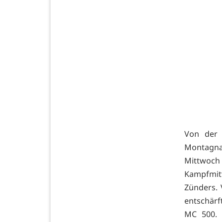
Von der 
Montagnac
Mittwo
Kampfmit
Zünders. 
entschärf
MC 500. 