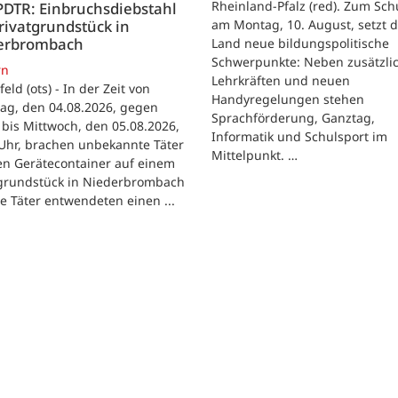
Rheinland-Pfalz (red). Zum Sch
PDTR: Einbruchsdiebstahl
rivatgrundstück in
am Montag, 10. August, setzt 
erbrombach
Land neue bildungspolitische
Schwerpunkte: Neben zusätzli
rn
Lehrkräften und neuen
feld (ots) - In der Zeit von
Handyregelungen stehen
ag, den 04.08.2026, gegen
Sprachförderung, Ganztag,
bis Mittwoch, den 05.08.2026,
Informatik und Schulsport im
Uhr, brachen unbekannte Täter
Mittelpunkt. …
en Gerätecontainer auf einem
tgrundstück in Niederbrombach
ie Täter entwendeten einen ...