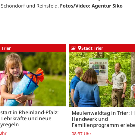
 Schöndorf und Reinsfeld.
Fotos/Video: Agentur Siko
 Trier
Stadt Trier
start in Rheinland-Pfalz:
Meulenwaldtag in Trier: H
 Lehrkräfte und neue
Handwerk und
yregeln
Familienprogramm erleb
 Uhr
08:37 Uhr