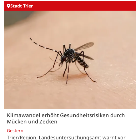
Stadt Trier
Klimawandel erhöht Gesundheitsrisiken durch
Mücken und Zecken
Gestern
Trier/Region. Landesuntersuchungsamt warnt vor