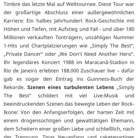
Timbre das letzte Mal auf Welttournee. Diese Tour war
der großartige Abschluss einer außergewöhnlichen
Karriere: Ein halbes Jahrhundert Rock-Geschichte mit
Höhen und Tiefen, mit Aufstieg und Fall - und über 180
Millionen verkauften Tonträgern, unzähligen Nummer
1-Hits und Chartplatzierungen wie „Simply The Best“,
„Private Dancer“ oder „We Don't Need Another Hero“.
Ihr legendäres Konzert 1988 im Maracanã-Stadion in
Rio de Janeiro erlebten 188.000 Zuschauer live – dafür
gab es sogar den Eintrag ins Guinness-Buch der
Rekorde.
Szenen eines turbulenten Lebens
„Simply
The Best“ schildert mit viel Live-Musik und
beeindruckenden Szenen das bewegte Leben der Rock-
Ikone: Von den Anfangserfolgen, der harten Zeit mit
einem drogensüchtigen und gewalttätigen Ehemann,
dem Scheitern einer großen Liebe und schließlich, nach
der Trennung, Tinas Neuanfang und raketenartiger